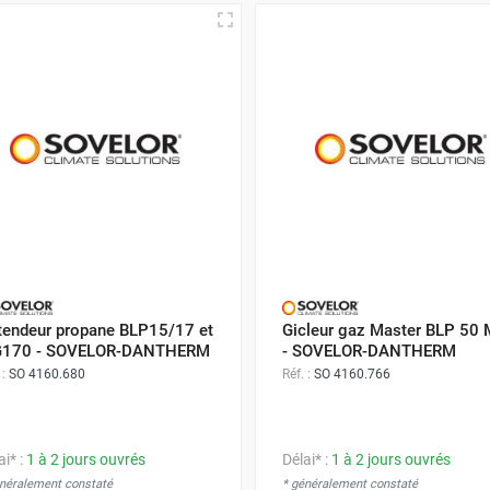
tendeur propane BLP15/17 et
Gicleur gaz Master BLP 50
170 - SOVELOR-DANTHERM
- SOVELOR-DANTHERM
 :
SO 4160.680
Réf. :
SO 4160.766
ai* :
1 à 2 jours ouvrés
Délai* :
1 à 2 jours ouvrés
énéralement constaté
* généralement constaté