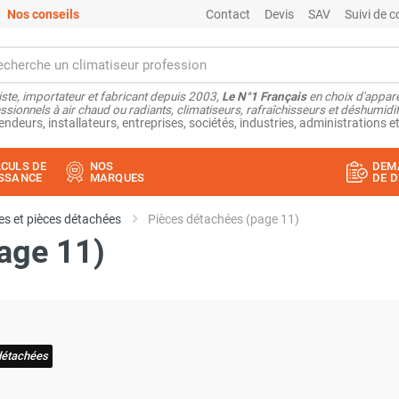
Nos conseils
Contact
Devis
SAV
Suivi de
ste, importateur et fabricant depuis 2003,
Le N°1 Français
en choix d'appare
ssionnels à air chaud ou radiants, climatiseurs, rafraîchisseurs et déshumidifi
endeurs, installateurs, entreprises, sociétés, industries, administrations et
CULS DE
NOS
DEM
SSANCE
MARQUES
DE D
s et pièces détachées
Pièces détachées (page 11)
age 11)
détachées