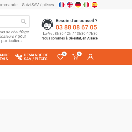
 commande
Suivi SAV / pièces
Besoin d'un conseil ?
03 88 08 67 05
ils de chauffage
Lu
-
Ve
: 8
h
30
-
12
h
/ 13
h
30
-
17
h
30
cateurs !"
pour
Nous sommes à
Sélestat
, en
Alsace
 particuliers.
0
0
ANDE
DEMANDE DE
EVIS
SAV / PIÈCES