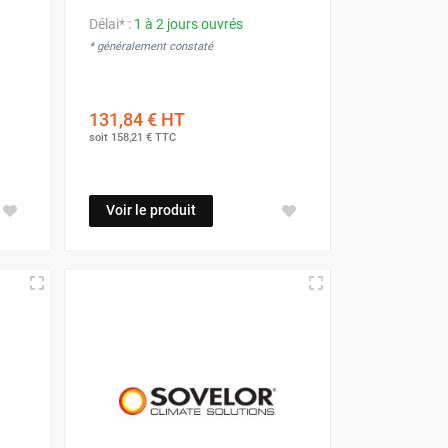
Délai* :
1 à 2 jours ouvrés
* généralement constaté
131,84 €
HT
soit
158,21 €
TTC
Voir le produit