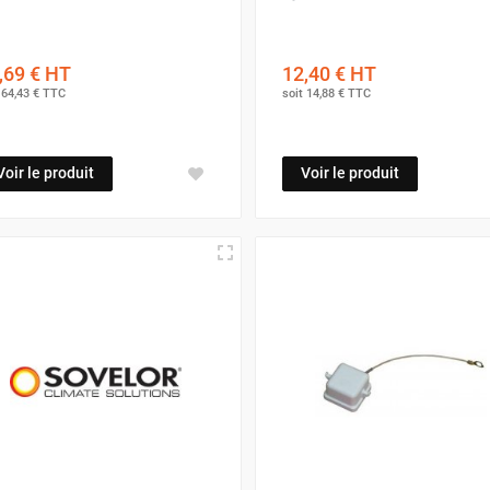
,69 €
HT
12,40 €
HT
t
64,43 €
TTC
soit
14,88 €
TTC
Voir le produit
Voir le produit