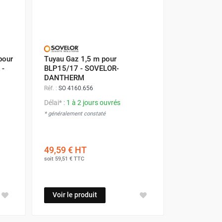
pour
Tuyau Gaz 1,5 m pour
 -
BLP15/17 - SOVELOR-
DANTHERM
Réf. :
SO 4160.656
Délai* :
1 à 2 jours ouvrés
* généralement constaté
49,59 €
HT
soit
59,51 €
TTC
Voir le produit