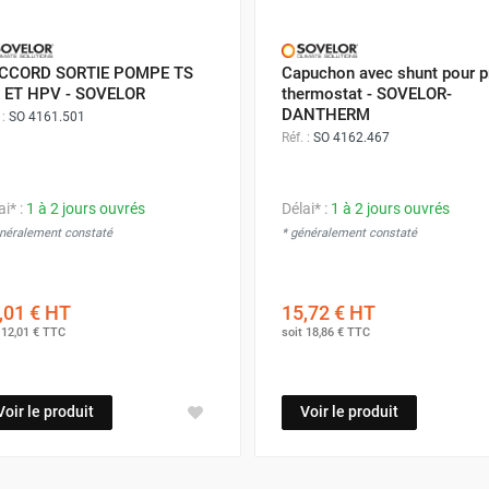
CCORD SORTIE POMPE TS
Capuchon avec shunt pour p
 ET HPV - SOVELOR
thermostat - SOVELOR-
DANTHERM
 :
SO 4161.501
Réf. :
SO 4162.467
ai* :
1 à 2 jours ouvrés
Délai* :
1 à 2 jours ouvrés
énéralement constaté
* généralement constaté
,01 €
HT
15,72 €
HT
t
12,01 €
TTC
soit
18,86 €
TTC
Voir le produit
Voir le produit