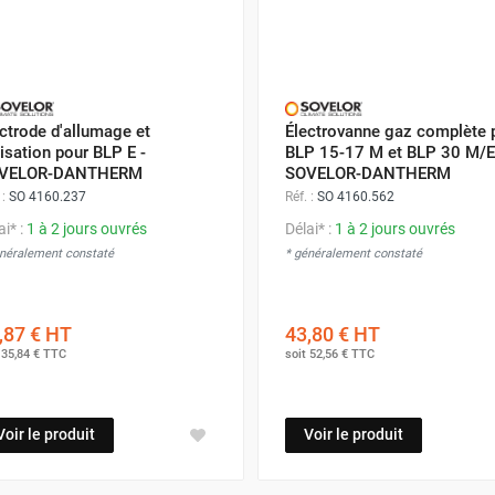
ctrode d'allumage et
Électrovanne gaz complète 
isation pour BLP E -
BLP 15-17 M et BLP 30 M/E
VELOR-DANTHERM
SOVELOR-DANTHERM
 :
SO 4160.237
Réf. :
SO 4160.562
ai* :
1 à 2 jours ouvrés
Délai* :
1 à 2 jours ouvrés
énéralement constaté
* généralement constaté
,87 €
HT
43,80 €
HT
t
35,84 €
TTC
soit
52,56 €
TTC
Voir le produit
Voir le produit