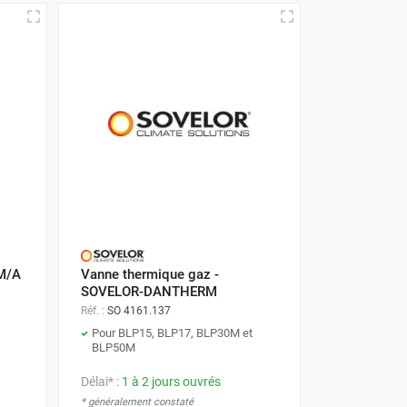
 M/A
Vanne thermique gaz -
SOVELOR-DANTHERM
Réf. :
SO 4161.137
Pour BLP15, BLP17, BLP30M et
BLP50M
Délai* :
1 à 2 jours ouvrés
* généralement constaté