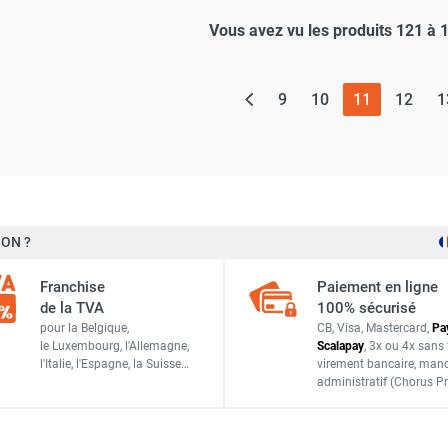
Vous avez vu les produits 121 à 
(page actu
9
10
11
12
1
ON ?
Franchise
Paiement en ligne
de la TVA
100% sécurisé
pour la Belgique,
CB, Visa, Mastercard,
Pa
le Luxembourg,
l'Allemagne,
Scalapay
,
3x ou 4x sans 
l'Italie,
l'Espagne,
la Suisse…
virement bancaire
, man
administratif
(Chorus Pr