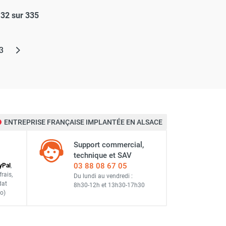
132 sur 335
elle)
3
ENTREPRISE FRANÇAISE IMPLANTÉE EN ALSACE
Support commercial,
technique et SAV
03 88 08 67 05
y
Pal
,
frais
,
Du lundi au vendredi :
dat
8h30-12h
et
13h30-17h30
o)