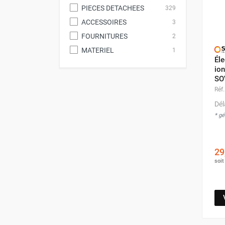
Neutraliseur d'odeur
PIECES DETACHEES
329
Hygiène
ACCESSOIRES
3
Sèche-main et sèche-cheveux
FOURNITURES
2
Distributeur de savon
MATERIEL
1
Chauffage fixe atelier
Éle
Chauffage d'atelier fixe au fioul et
ion
SO
GNR
Réf.
Chauffage au fioul avec réservoir
intégré
Dél
Chauffage au fioul à raccorder sur
* g
citerne
Aérotherme au fioul
29
Chauffage polycombustible / huile
soi
Chauffage d'atelier fixe avec brûleur
gaz
Chauffage d'atelier suspendu
Chauffage suspendu au fioul
Chauffage suspendu au gaz
Chauffage FARM