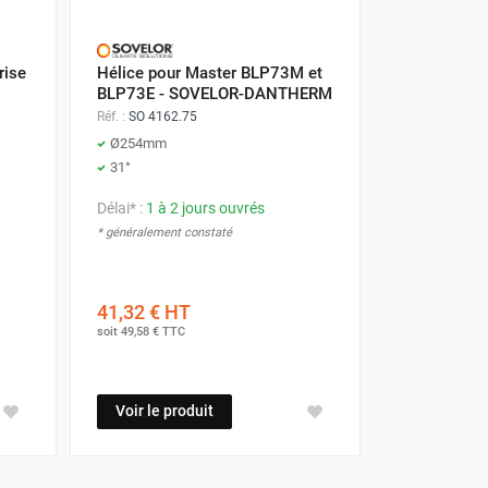
rise
Hélice pour Master BLP73M et
BLP73E - SOVELOR-DANTHERM
Réf. :
SO 4162.75
Ø254mm
31°
Délai* :
1 à 2 jours ouvrés
* généralement constaté
41,32 €
HT
soit
49,58 €
TTC
Voir le produit