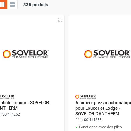
335 produits
rabole Louxor - SOVELOR-
Allumeur piezzo automatiq
NTHERM
pour Louxor et Lodge -
SOVELOR-DANTHERM
 :
SO 414252
Réf. :
SO 414255
Fonctionne avec des piles