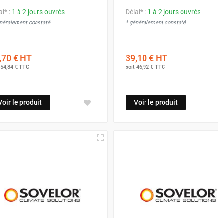
ai* :
1 à 2 jours ouvrés
Délai* :
1 à 2 jours ouvrés
énéralement constaté
* généralement constaté
,70 €
HT
39,10 €
HT
t
54,84 €
TTC
soit
46,92 €
TTC
Voir le produit
Voir le produit