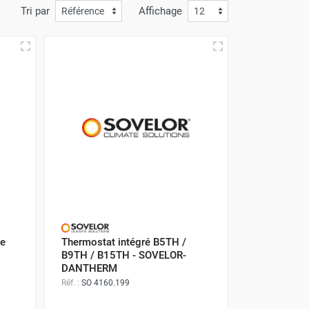
Tri par
Affichage
ue
Thermostat intégré B5TH /
B9TH / B15TH - SOVELOR-
DANTHERM
Réf. :
SO 4160.199