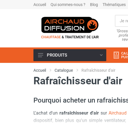
Accueil
Qui sommes-nous ?
Blog
Thématiques
"Grossi
profe
CHAUFFAGE
& TRAITEMENT DE L'AIR
rev
CAL
PRODUITS
PUI
Airchaud Location
Accueil
Catalogue
Rafraîchisseur d'air
Climatiseur
Rafraîchisseur d'air
Climatiseur mobile
Climatiseur mobile résidentiel et
tertiaire
Pourquoi acheter un rafraichiss
Climatiseur fixe
Rafraîchisseur d'air
L'achat d'un
rafraîchisseur d'air
sur
Airchaud 
Rafraichisseur d'air mobile
dispositif, bien plus qu'un simple ventilate
Rafraîchisseur d'air gainable
Rafraichisseur d’air fixe
alourdir votre facture d'électricité
. Contrairem