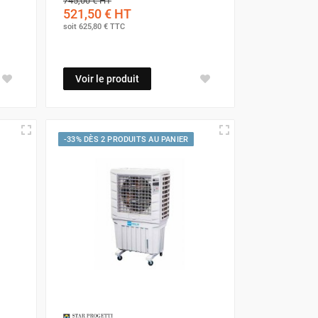
745,00 €
HT
521,50 €
HT
 pour le détartrer et éliminer tout résidu ou
soit
625,80 €
TTC
re garantit non seulement un air plus sain mais
Voir le produit
ir. Un appareil bien entretenu est synonyme de
ces pratiques un rituel, et votre rafraîchisseur
-33% DÈS 2 PRODUITS AU PANIER