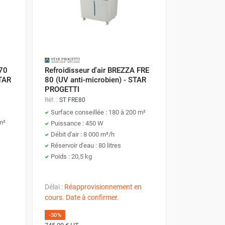
que le calcaire ne s'accumule et n'entrave son
 70
Refroidisseur d'air BREZZA FRE
nce peut même augmenter.
Utilisez de l'eau tiède
STAR
80 (UV anti-microbien) - STAR
PROGETTI
Réf. :
ST FRE80
Surface conseillée : 180 à 200 m²
m²
Puissance : 450 W
Débit d'air : 8 000 m³/h
Réservoir d'eau : 80 litres
nid à bactéries,
dépoussiérez-le régulièrement
.
Poids : 20,5 kg
plètement avant de le remettre en place
pour
Délai :
Réapprovisionnement en
cours. Date à confirmer.
-30%