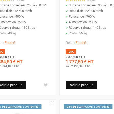
s climatiseurs, les refroidisseurs d'air utilisent l'évaporation d
urface conseillée : 200 à 250 m²
Surface conseillée : 300 à 350 
s de consommation d'énergie et sont
idéals pour les espaces
ébit d'air : 12 500 m³/h
Débit d'air : 22 000 m³/h
uissance : 400 W
Puissance : 760 W
limentation : 220 V
Alimentation : 230 V
bénéfices uniques, adaptés à différentes exigences et environn
éservoir d'eau : 130 litres
Réservoir d'eau : 140 litres
oids : 40 kg
Poids : 56 kg
issement, de qualité d'air et de fonctionnalité saisonnière.
ai :
Épuisé
Délai :
Épuisé
5%
-25%
hisseur d'air ?
46,00 €
HT
2 370,00 €
HT
384,50 €
HT
1 777,50 €
HT
t
1 661,40 €
TTC
soit
2 133,00 €
TTC
s besoins peut ressembler à un défi, surtout quand on explo
00 € à 4500 €
, couvrant une large palette de possibilités adaptée
Voir le produit
Voir le produit
omique,
nos modèles d'entrée de gamme à 100 € sont parfaits
irent améliorer le confort d'une zone limitée sans se ruiner.
ints.
% DÈS 2 PRODUITS AU PANIER
-28% DÈS 2 PRODUITS AU PANIER