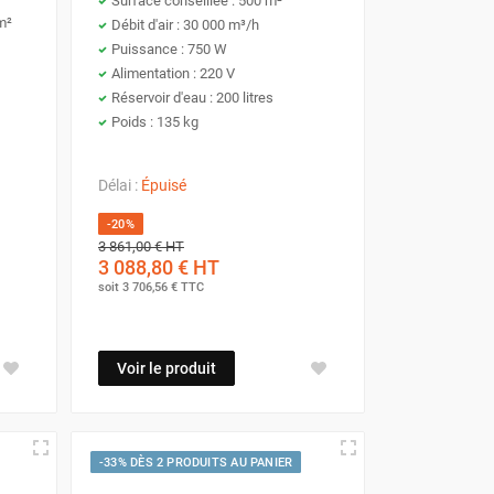
Surface conseillée : 500 m²
e l'eau pour
baisser la température de la pièce
.
m²
Débit d'air : 30 000 m³/h
 ouverts ou semi-ouverts
comme les terrasses
Puissance : 750 W
Alimentation : 220 V
Réservoir d'eau : 200 litres
ements. La sélection du modèle approprié dépend
Poids : 135 kg
Délai :
Épuisé
-20%
3 861,00 €
HT
3 088,80 €
HT
soit
3 706,56 €
TTC
re la vaste gamme de prix et de performances
s à différents espaces et exigences.
Voir le produit
 pour les bureaux ou les petites pièces
. Ces
 Compactes et efficaces, ces unités offrent un
-33% DÈS 2 PRODUITS AU PANIER