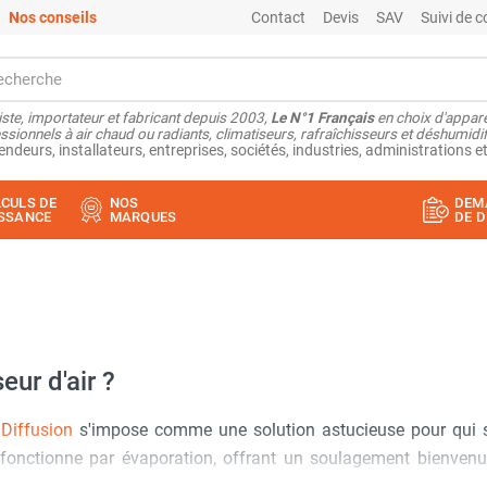
Nos conseils
Contact
Devis
SAV
Suivi de
ste, importateur et fabricant depuis 2003,
Le N°1 Français
en choix d'appare
ssionnels à air chaud ou radiants, climatiseurs, rafraîchisseurs et déshumidifi
endeurs, installateurs, entreprises, sociétés, industries, administrations et
CULS DE
NOS
DEM
SSANCE
MARQUES
DE D
eur d'air ?
Diffusion
s'impose comme une solution astucieuse pour qui 
ur, fonctionne par évaporation, offrant un soulagement bienve
ent aux climatiseurs classiques, il ne nécessite
pas d'installa