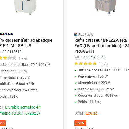
fraîchisseur, requiert une attention particulière. Pour éviter 
roidisseur d'air adiabatique
Rafraîchisseur BREZZA FRE
nseillé
. Si votre eau est particulièrement dure, cette fréque
E 5.1 M - SPLUS
EVO (UV anti-microbien) - 
our maintenir une performance optimale.
PROGETTI
 :
SP 2110610
Réf. :
ST FRE70 EVO
1 avis
1 avis
urface conseillée : 70 à 100 m²
Surface conseillée : 100 à 120 
uissance : 200 W
Puissance : 150 W
limentation : 230 V
Alimentation : 220 V
ébit d'air : 5 000 m³/h
les particules et les poussières. Pour éviter qu'il ne devienne un 
Débit d'air : 7 000 m³/h
éservoir d'eau : 40 litres
ut être effectué périodiquement.
Assurez-vous de le sécher com
Réservoir d'eau : 40 litres
oids : 12 kg
Poids : 11,5 kg
ai :
Livrable semaine 44
maine du 26/10/2026)
Délai :
Épuisé
3%
-30%