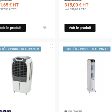
,00 €
HT
450,00 €
HT
1,65 €
HT
315,00 €
HT
 nettoyé avec soin.
Videz et nettoyez-le avec du vinaigre blanc
t
397,98 €
TTC
soit
378,00 €
TTC
ant de ranger l'appareil à la fin de la saison
. Un réservoir prop
Voir le produit
Voir le produit
es, vous optimiserez le rendement de votre rafraîchisseur d'a
eilleur confort chez vous sans effort supplémentaire. Faites de 
% DÈS 2 PRODUITS AU PANIER
-33% DÈS 2 PRODUITS AU PANIER