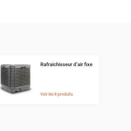
ant,
réduisant ainsi la température de manière
 beaucoup moins d'énergie
que les systèmes
 leur empreinte écologique
.
 peut être bénéfique si vous vivez dans une région
entaire peut aider à préserver la santé de vos
r votre peau hydratée
.
Rafraichisseur d’air fixe
omique
. Il
s'adapte parfaitement à différentes
on fixe. C'est un choix judicieux pour ceux qui
Voir les 8 produits
avaux
ni augmenter significativement vos coûts