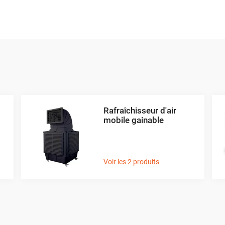
urel : l'eau, en s'évaporant, absorbe la chaleur de l'air environn
père votre environnement immédiat mais le fait en
consommant
 particulièrement attrayante
pour les personnes conscientes de
de l'air que vous respirez. Il ajoute de l'humidité à l'air, ce qui
sec, particulièrement pendant l'hiver. Cette humidité supplém
mes d'allergies
ou de
sécheresse oculaire
, et même à
mainteni
Rafraîchisseur d'air
mobile gainable
c choisir un environnement plus frais,
plus sain et plus écon
e déplacé facilement selon vos besoins, sans aucune installati
respectueuse de l'environnement pour échapper à la chaleur.
Voir les 2 produits
 vous rafraîchir pendant les mois d'été
sans engager de gros tr
 une alternative exemplaire.