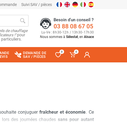
 commande
Suivi SAV / pièces
Besoin d'un conseil ?
03 88 08 67 05
ils de chauffage
Lu
-
Ve
: 8
h
30
-
12
h
/ 13
h
30
-
17
h
30
cateurs !"
pour
Nous sommes à
Sélestat
, en
Alsace
 particuliers.
0
0
ANDE
DEMANDE DE
EVIS
SAV / PIÈCES
souhaite conjuguer
fraîcheur et économie
. Ce
nu lors des journées chaudes
sans pour autant
tion complexe
ni de modifications permanentes