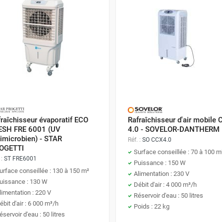
t de gamme à 4500 € sont conçus pour les grands espaces tel
contentent pas de diminuer la température; ils distribue
érer en zones confortables et agréables à vivre.
ux se justifie par une capacité accrue à maintenir un cli
de fonctionnalités supplémentaires comme des filtres purificate
estion précise et facile du climat intérieur.
principalement de la taille de l’espace à refroidir et de vos bes
vironnement à équiper vous aidera à déterminer le meilleur modè
raîchisseur évaporatif ECO
Rafraîchisseur d'air mobile
issant que vous trouviez le rafraîchisseur parfait pour votre espa
ESH FRE 6001 (UV
4.0 - SOVELOR-DANTHERM
imicrobien) - STAR
Réf. :
SO CCX4.0
OGETTI
Surface conseillée : 70 à 100 m
 :
ST FRE6001
Puissance : 150 W
sseur d'air ?
urface conseillée : 130 à 150 m²
Alimentation : 230 V
uissance : 130 W
Débit d'air : 4 000 m³/h
limentation : 220 V
oici une question que beaucoup se posent, surtout avec l'aug
Réservoir d'eau : 50 litres
ébit d'air : 6 000 m³/h
Poids : 22 kg
ponse n'est pas unique, car elle dépend de plusieurs facteurs, n
éservoir d'eau : 50 litres