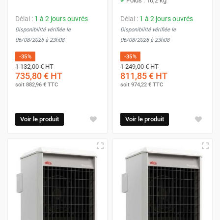
Poids : 10,2 kg
Délai :
1 à 2 jours ouvrés
Délai :
1 à 2 jours ouvrés
Disponibilité vérifiée le
Disponibilité vérifiée le
06/08/2026 à 23h08
06/08/2026 à 23h08
-35%
-35%
1 132,00 €
HT
1 249,00 €
HT
735,80 €
HT
811,85 €
HT
soit
882,96 €
TTC
soit
974,22 €
TTC
Voir le produit
Voir le produit