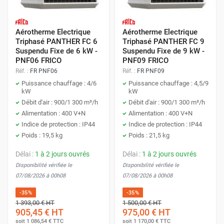
Aérotherme Electrique
Aérotherme Electrique
Triphasé PANTHER FC 6
Triphasé PANTHER FC 9
Suspendu Fixe de 6 kW -
Suspendu Fixe de 9 kW -
PNF06 FRICO
PNF09 FRICO
Réf. :
FR PNF06
Réf. :
FR PNF09
Puissance chauffage : 4/6
Puissance chauffage : 4,5/9
kW
kW
Débit d'air : 900/1 300 m³/h
Débit d'air : 900/1 300 m³/h
Alimentation : 400 V+N
Alimentation : 400 V+N
Indice de protection : IP44
Indice de protection : IP44
Poids : 19,5 kg
Poids : 21,5 kg
Délai :
1 à 2 jours ouvrés
Délai :
1 à 2 jours ouvrés
Disponibilité vérifiée le
Disponibilité vérifiée le
07/08/2026 à 00h08
07/08/2026 à 00h08
-35%
-35%
1 393,00 €
HT
1 500,00 €
HT
905,45 €
HT
975,00 €
HT
soit
1 086,54 €
TTC
soit
1 170,00 €
TTC