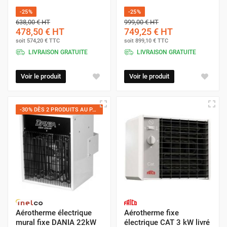
-25%
-25%
638,00 €
HT
999,00 €
HT
478,50 €
HT
749,25 €
HT
soit
574,20 €
TTC
soit
899,10 €
TTC
LIVRAISON GRATUITE
LIVRAISON GRATUITE
Voir le produit
Voir le produit
-30% DÈS 2 PRODUITS AU PANIER
Aérotherme électrique
Aérotherme fixe
mural fixe DANIA 22kW
électrique CAT 3 kW livré