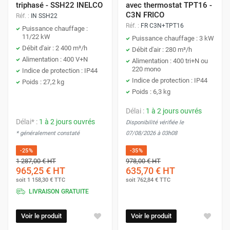
triphasé - SSH22 INELCO
avec thermostat TPT16 -
C3N FRICO
Réf. :
IN SSH22
Réf. :
FR C3N+TPT16
Puissance chauffage :
11/22 kW
Puissance chauffage : 3 kW
Débit d'air : 2 400 m³/h
Débit d'air : 280 m³/h
Alimentation : 400 V+N
Alimentation : 400 tri+N ou
220 mono
Indice de protection : IP44
Indice de protection : IP44
Poids : 27,2 kg
Poids : 6,3 kg
Délai :
1 à 2 jours ouvrés
Délai* :
1 à 2 jours ouvrés
Disponibilité vérifiée le
* généralement constaté
07/08/2026 à 03h08
-25%
-35%
1 287,00 €
HT
978,00 €
HT
965,25 €
HT
635,70 €
HT
soit
1 158,30 €
TTC
soit
762,84 €
TTC
LIVRAISON GRATUITE
Voir le produit
Voir le produit