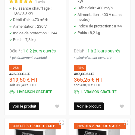
kW
1 avis
Débit d'air : 400 m³/h
Puissance chauffage :
1,65/3,3 kW
Alimentation : 400 V (sans
neutre)
Débit d'air : 470 m³/h
Indice de protection : IP44
Alimentation : 230 V
Poids : 8,2 kg
Indice de protection : IP44
Poids : 7,8 kg
Délai* :
1 à 2 jours ouvrés
Délai* :
1 à 2 jours ouvrés
* généralement constaté
* généralement constaté
-25%
-25%
426,00 €
HT
487,00 €
HT
319,50 €
HT
365,25 €
HT
soit
383,40 €
TTC
soit
438,30 €
TTC
LIVRAISON GRATUITE
LIVRAISON GRATUITE
Voir le produit
Voir le produit
-30% DÈS 2 PRODUITS AU PANIER
-30% DÈS 2 PRODUITS AU PANIER