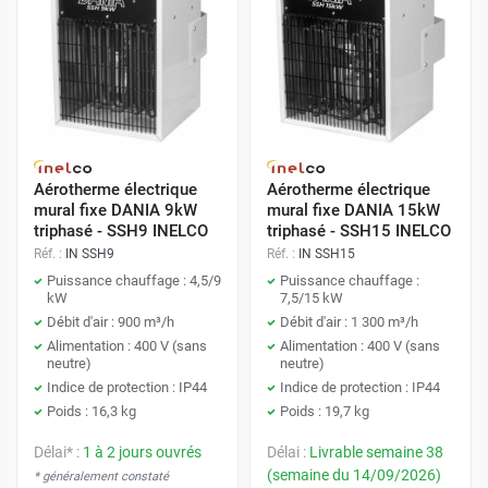
Aérotherme électrique
Aérotherme électrique
mural fixe DANIA 9kW
mural fixe DANIA 15kW
triphasé - SSH9 INELCO
triphasé - SSH15 INELCO
Réf. :
IN SSH9
Réf. :
IN SSH15
Puissance chauffage : 4,5/9
Puissance chauffage :
kW
7,5/15 kW
Débit d'air : 900 m³/h
Débit d'air : 1 300 m³/h
Alimentation : 400 V (sans
Alimentation : 400 V (sans
neutre)
neutre)
Indice de protection : IP44
Indice de protection : IP44
Poids : 16,3 kg
Poids : 19,7 kg
Délai* :
1 à 2 jours ouvrés
Délai :
Livrable semaine 38
(semaine du 14/09/2026)
* généralement constaté