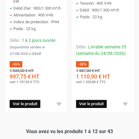
kW
Tension : 400 V+N
Débit d'air : 900/1 300 m³/h
Débit : 900/1 300 m³/h
Alimentation : 400 V+N
Poids : 22 kg
Indice de protection : IP44
Poids : 22 kg
Délai :
1 à 2 jours ouvrés
Délai :
Livrable semaine 35
Disponibilité vérifiée le
(semaine du 24/08/2026)
07/08/2026 à 00h08
-35%
-30%
1 535,00 €
HT
1 587,00 €
HT
997,75 €
HT
1 110,90 €
HT
soit
1 197,30 €
TTC
soit
1 333,08 €
TTC
Voir le produit
Voir le produit
Vous avez vu les produits 1 à 12 sur 43