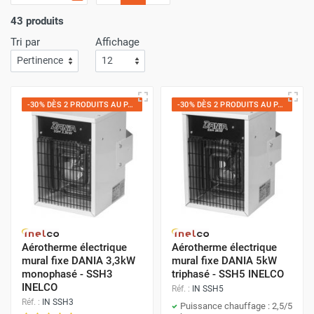
d’aérotherme électrique
le plus adapté à vos besoins sur
votre espace de travail !
43 produits
Tri par
Affichage
-30% DÈS 2 PRODUITS AU PANIER
-30% DÈS 2 PRODUITS AU PANIER
Aérotherme électrique
Aérotherme électrique
mural fixe DANIA 3,3kW
mural fixe DANIA 5kW
monophasé - SSH3
triphasé - SSH5 INELCO
INELCO
Réf. :
IN SSH5
Réf. :
IN SSH3
Puissance chauffage : 2,5/5