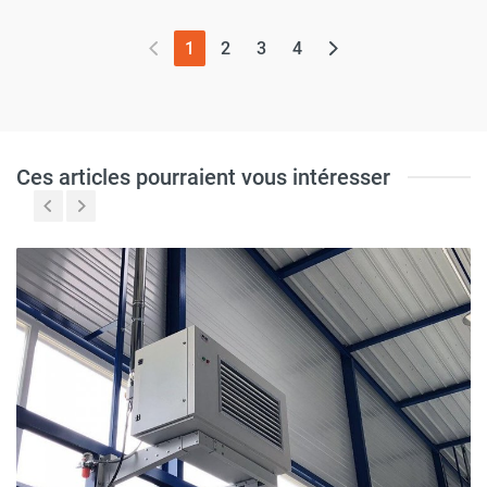
(page actuelle)
1
2
3
4
Ces articles pourraient vous intéresser