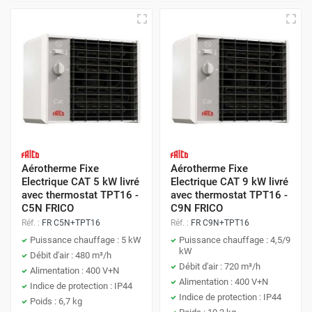
Aérotherme Fixe
Aérotherme Fixe
Electrique CAT 5 kW livré
Electrique CAT 9 kW livré
avec thermostat TPT16 -
avec thermostat TPT16 -
C5N FRICO
C9N FRICO
Réf. :
FR C5N+TPT16
Réf. :
FR C9N+TPT16
Puissance chauffage : 5 kW
Puissance chauffage : 4,5/9
kW
Débit d'air : 480 m³/h
Débit d'air : 720 m³/h
Alimentation : 400 V+N
Alimentation : 400 V+N
Indice de protection : IP44
Indice de protection : IP44
Poids : 6,7 kg