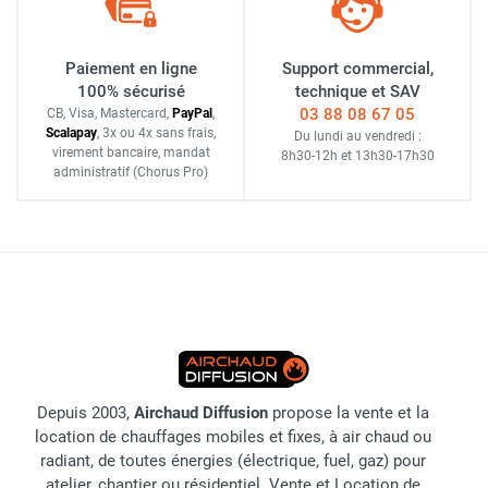
Paiement en ligne
Support commercial,
100% sécurisé
technique et SAV
03 88 08 67 05
CB, Visa, Mastercard,
Pay
Pal
,
Scalapay
,
3x ou 4x sans frais
,
Du lundi au vendredi :
virement bancaire
, mandat
8h30-12h
et
13h30-17h30
administratif
(Chorus Pro)
Depuis 2003,
Airchaud Diffusion
propose la vente et la
location de chauffages mobiles et fixes, à air chaud ou
radiant, de toutes énergies (électrique, fuel, gaz) pour
atelier, chantier ou résidentiel. Vente et Location de