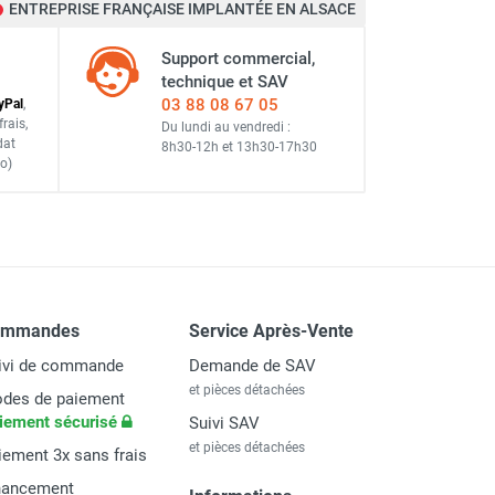
ENTREPRISE FRANÇAISE IMPLANTÉE EN ALSACE
Support commercial,
technique et SAV
03 88 08 67 05
y
Pal
,
frais
,
Du lundi au vendredi :
dat
8h30-12h
et
13h30-17h30
o)
ommandes
Service Après-Vente
ivi de commande
Demande de SAV
et pièces détachées
des de paiement
iement sécurisé
Suivi SAV
et pièces détachées
iement 3x sans frais
nancement