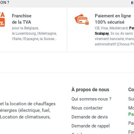
ON ?
Franchise
Paiement en ligne
de la TVA
100% sécurisé
pour la Belgique,
CB, Visa, Mastercard,
Pa
le Luxembourg,
l'Allemagne,
Scalapay
,
3x ou 4x sans 
l'Italie,
l'Espagne,
la Suisse…
virement bancaire
, man
administratif
(Chorus Pr
À propos de nous
C
Qui sommes-nous ?
Su
et la location de chauffages
Nous contacter
Mo
énergies (électrique, fuel,
Pa
t Location de climatiseurs,
Demande de devis
Pa
Demande de rappel
Fi