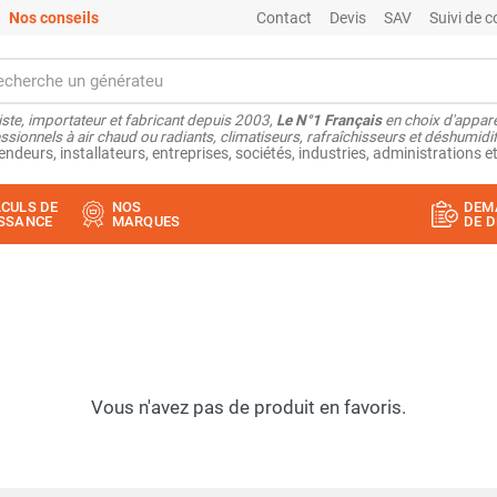
Nos conseils
Contact
Devis
SAV
Suivi de
ste, importateur et fabricant depuis 2003,
Le N°1 Français
en choix d'appare
ssionnels à air chaud ou radiants, climatiseurs, rafraîchisseurs et déshumidifi
endeurs, installateurs, entreprises, sociétés, industries, administrations et
CULS DE
NOS
DEM
SSANCE
MARQUES
DE D
Vous n'avez pas de produit en favoris.