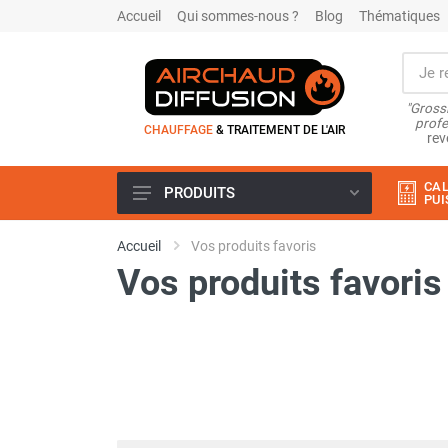
Accueil
Qui sommes-nous ?
Blog
Thématiques
"Grossi
profe
CHAUFFAGE
& TRAITEMENT DE L'AIR
rev
CAL
PRODUITS
PUI
Airchaud Location
Accueil
Vos produits favoris
Climatiseur
Vos produits favoris
Climatiseur mobile
Climatiseur mobile résidentiel et
tertiaire
Climatiseur fixe
Rafraîchisseur d'air
Rafraichisseur d'air mobile
Rafraîchisseur d'air gainable
Rafraichisseur d’air fixe