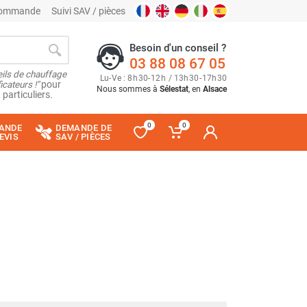
 commande
Suivi SAV / pièces
Besoin d'un conseil ?
03 88 08 67 05
ils de chauffage
Lu
-
Ve
: 8
h
30
-
12
h
/ 13
h
30
-
17
h
30
cateurs !"
pour
Nous sommes à
Sélestat
, en
Alsace
 particuliers.
0
0
ANDE
DEMANDE DE
EVIS
SAV / PIÈCES