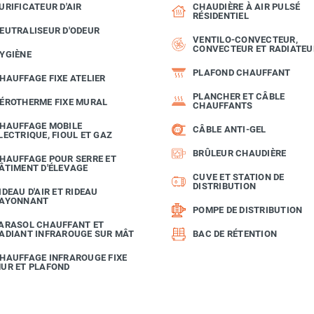
URIFICATEUR D'AIR
CHAUDIÈRE À AIR PULSÉ
RÉSIDENTIEL
EUTRALISEUR D'ODEUR
VENTILO-CONVECTEUR,
CONVECTEUR ET RADIATEU
YGIÈNE
PLAFOND CHAUFFANT
HAUFFAGE FIXE ATELIER
PLANCHER ET CÂBLE
ÉROTHERME FIXE MURAL
CHAUFFANTS
HAUFFAGE MOBILE
CÂBLE ANTI-GEL
LECTRIQUE, FIOUL ET GAZ
BRÛLEUR CHAUDIÈRE
HAUFFAGE POUR SERRE ET
ÂTIMENT D'ÉLEVAGE
CUVE ET STATION DE
DISTRIBUTION
IDEAU D'AIR ET RIDEAU
AYONNANT
POMPE DE DISTRIBUTION
ARASOL CHAUFFANT ET
ADIANT INFRAROUGE SUR MÂT
BAC DE RÉTENTION
HAUFFAGE INFRAROUGE FIXE
UR ET PLAFOND