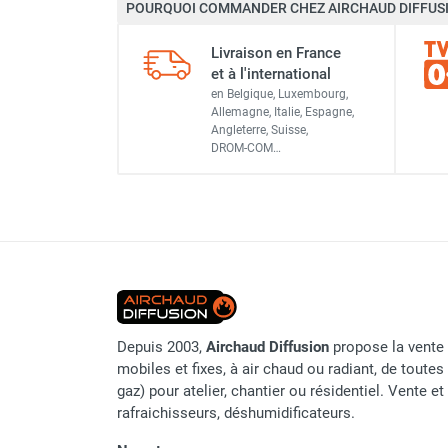
POURQUOI COMMANDER CHEZ AIRCHAUD DIFFUSI
Brumisateur d'air
Coffret de brumisation
Livraison en France
Ventilateur brumisateur
et à l'international
Ventilateur / extracteur d'air mobile
en Belgique, Luxembourg,
Allemagne, Italie, Espagne,
Brasseur d'air
Angleterre, Suisse,
Ventilateur fixe
DROM-COM…
Ventilateur industriel
Ventilateur de chantier
Ventilateur centrifuge
Ventilateur de sol
Ventilateur sur pied
Ventilateur de bureau
Ventilateur de table
Extracteur d'air mural
Depuis 2003,
Airchaud Diffusion
propose la vente 
Extracteur d'air mural hélicoïde
mobiles et fixes, à air chaud ou radiant, de toutes 
Extracteur d'air mural centrifuge
gaz) pour atelier, chantier ou résidentiel. Vente e
Extracteur d'air mural ATEX
rafraichisseurs, déshumidificateurs.
Extracteur d'air mural résidentiel