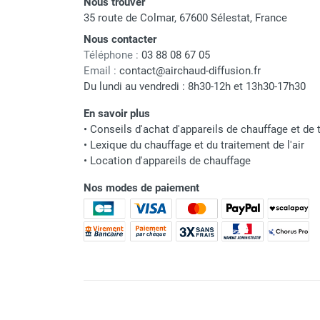
Nous trouver
Déstratificateur ventilateur de
35 route de Colmar, 67600 Sélestat, France
plafond
Déstratificateur industriel à pales
Nous contacter
Téléphone :
03 88 08 67 05
Déstratificateur industriel caréné
Email :
contact@airchaud-diffusion.fr
Déstratificateur de plafond design
Du lundi au vendredi : 8h30-12h et 13h30-17h30
Déstratificateur Airius
VMC
En savoir plus
Caisson d'Extraction VMC Collective
•
Conseils d'achat d'appareils de chauffage et de t
Caisson d'Extraction VMC tertiaire
•
Lexique du chauffage et du traitement de l'air
Déshumidificateur d'air
•
Location d'appareils de chauffage
Déshumidificateur mobile
Nos modes de paiement
professionnel
Déshumidificateur fixe
Déshumidificateur de maison et de
confort
Déshumidificateur à adsorption /
Déshydrateur
Humidificateur d'air
Purificateur d'air