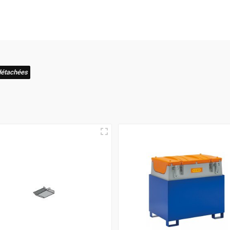
aison rapide
! C'est pourquoi nous nous assurons que votre com
e expérience où l'excellence et la vitesse de livraison s'allient 
détachées