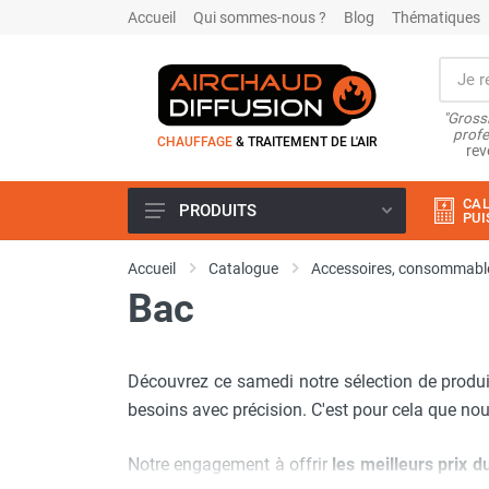
Accueil
Qui sommes-nous ?
Blog
Thématiques
"Grossi
profe
CHAUFFAGE
& TRAITEMENT DE L'AIR
rev
CAL
PRODUITS
PUI
Airchaud Location
Accueil
Catalogue
Accessoires, consommable
Climatiseur
Bac
Climatiseur mobile
Climatiseur mobile résidentiel et
tertiaire
Découvrez ce samedi notre sélection de produi
Climatiseur fixe
Rafraîchisseur d'air
besoins avec précision. C'est pour cela que no
Rafraichisseur d'air mobile
Rafraîchisseur d'air gainable
Notre engagement à offrir
les meilleurs prix 
Rafraichisseur d’air fixe