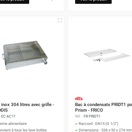
inox 304 litres avec grille -
Bac à condensats PRIDT1 po
DIS
Prism - FRICO
:
EC AC17
Réf. :
FR PRIDT1
rme alimentaire
Raccord : DN15 (G 1/2")
nvient à tous les lave bottes
Dimensions : 538 x 50 x 274 m