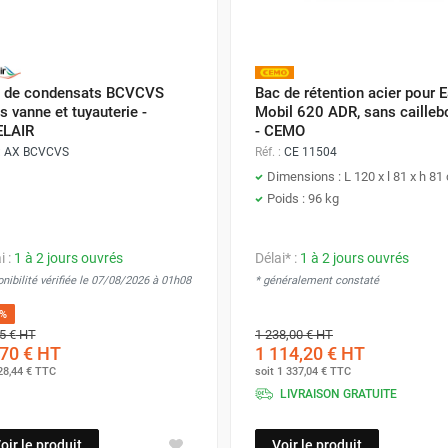
 de condensats BCVCVS
Bac de rétention acier pour 
s vanne et tuyauterie -
Mobil 620 ADR, sans cailleb
LAIR
- CEMO
:
AX BCVCVS
Réf. :
CE 11504
Dimensions : L 120 x l 81 x h 81
Poids : 96 kg
i :
1 à 2 jours ouvrés
Délai* :
1 à 2 jours ouvrés
nibilité vérifiée le 07/08/2026 à 01h08
* généralement constaté
0%
5 €
HT
1 238,00 €
HT
70 €
HT
1 114,20 €
HT
28,44 €
TTC
soit
1 337,04 €
TTC
LIVRAISON GRATUITE
oir le produit
Voir le produit