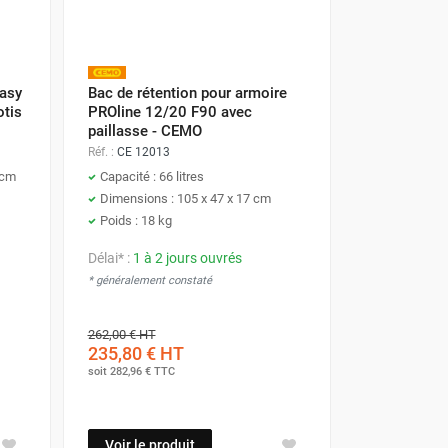
Easy
Bac de rétention pour armoire
otis
PROline 12/20 F90 avec
paillasse - CEMO
Réf. :
CE 12013
 cm
Capacité : 66 litres
Dimensions : 105 x 47 x 17 cm
Poids : 18 kg
Délai* :
1 à 2 jours ouvrés
* généralement constaté
262,00 €
HT
235,80 €
HT
soit
282,96 €
TTC
Voir le produit