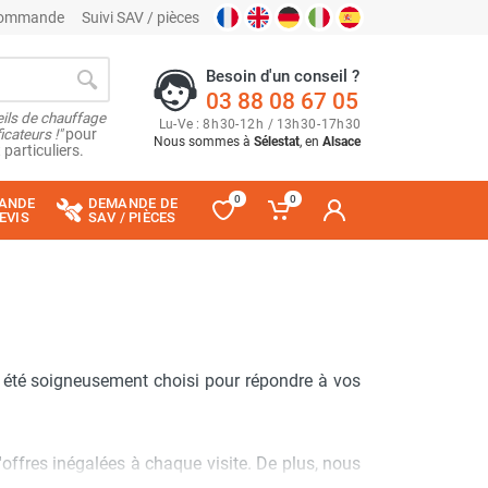
 commande
Suivi SAV / pièces
Besoin d'un conseil ?
03 88 08 67 05
ils de chauffage
Lu
-
Ve
: 8
h
30
-
12
h
/ 13
h
30
-
17
h
30
cateurs !"
pour
Nous sommes à
Sélestat
, en
Alsace
 particuliers.
0
0
ANDE
DEMANDE DE
EVIS
SAV / PIÈCES
a été soigneusement choisi pour répondre à vos
'offres inégalées à chaque visite. De plus, nous