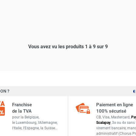
Vous avez vu les produits 1 à 9 sur 9
ON ?
Franchise
Paiement en ligne
de la TVA
100% sécurisé
pour la Belgique,
CB, Visa, Mastercard,
Pa
le Luxembourg,
l'Allemagne,
Scalapay
,
3x ou 4x sans 
l'Italie,
l'Espagne,
la Suisse…
virement bancaire
, man
administratif
(Chorus Pr