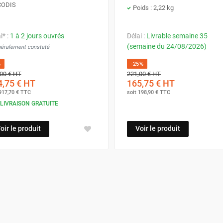
CODIS
Poids : 2,22 kg
i* :
1 à 2 jours ouvrés
Délai :
Livrable semaine 35
(semaine du 24/08/2026)
néralement constaté
%
-25%
00 €
HT
221,00 €
HT
,75 €
HT
165,75 €
HT
917,70 €
TTC
soit
198,90 €
TTC
LIVRAISON GRATUITE
oir le produit
Voir le produit