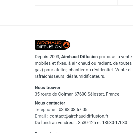
Parasol chauffant et radiant
infrarouge sur mât
Parasol chauffant à gaz
Parasol chauffant et radiant sur
mât électrique
Chauffe terrasse aux pellets
Chauffage infrarouge fixe mur et
plafond
Depuis 2003,
Airchaud Diffusion
propose la vente 
mobiles et fixes, à air chaud ou radiant, de toutes 
Chauffage radiant électrique
gaz) pour atelier, chantier ou résidentiel. Vente e
Chauffage Infrarouge électrique fixe
rafraichisseurs, déshumidificateurs.
Panneau rayonnant
Lustre infrarouge électrique
Nous trouver
suspendu
35 route de Colmar, 67600 Sélestat, France
Réglette et cassette rayonnante
Nous contacter
Chauffage tube radiant et radiant
Téléphone :
03 88 08 67 05
lumineux au gaz
Email :
contact@airchaud-diffusion.fr
Chauffage radiant tube suspendu
Du lundi au vendredi : 8h30-12h et 13h30-17h30
au gaz