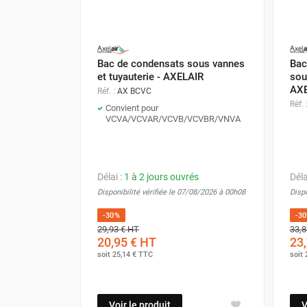
Déstratificateur ventilateur de
plafond
Déstratificateur industriel à pales
Déstratificateur industriel caréné
Bac de condensats sous vannes
Bac
Déstratificateur de plafond design
et tuyauterie - AXELAIR
sou
Déstratificateur Airius
AXE
Réf. :
AX BCVC
VMC
Réf. 
Convient pour
Caisson d'Extraction VMC Collective
VCVA/VCVAR/VCVB/VCVBR/VNVA
Caisson d'Extraction VMC tertiaire
Déshumidificateur d'air
Déshumidificateur mobile
Délai :
1 à 2 jours ouvrés
Déla
professionnel
Disponibilité vérifiée le 07/08/2026 à 00h08
Dispo
Déshumidificateur fixe
-30%
-3
Déshumidificateur de maison et de
29,93 €
HT
33,8
confort
20,95 €
HT
23,
Déshumidificateur à adsorption /
soit
25,14 €
TTC
soit
Déshydrateur
Humidificateur d'air
Purificateur d'air
Voir le produit
V