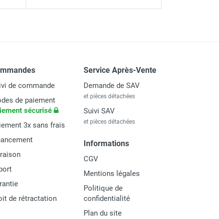
ommandes
Service Après-Vente
ivi de commande
Demande de SAV
et pièces détachées
des de paiement
iement sécurisé
Suivi SAV
et pièces détachées
iement 3x sans frais
nancement
Informations
vraison
CGV
port
Mentions légales
rantie
Politique de
oit de rétractation
confidentialité
Plan du site