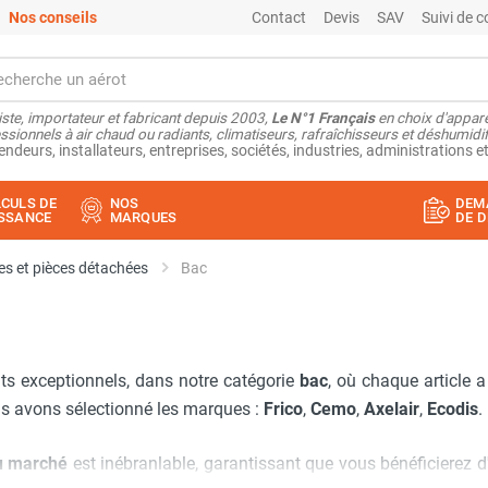
Nos conseils
Contact
Devis
SAV
Suivi de
ste, importateur et fabricant depuis 2003,
Le N°1 Français
en choix d'appare
ssionnels à air chaud ou radiants, climatiseurs, rafraîchisseurs et déshumidifi
endeurs, installateurs, entreprises, sociétés, industries, administrations et
CULS DE
NOS
DEM
SSANCE
MARQUES
DE D
s et pièces détachées
Bac
ts exceptionnels, dans notre catégorie
bac
, où chaque article 
us avons sélectionné les marques :
Frico
,
Cemo
,
Axelair
,
Ecodis
.
du marché
est inébranlable, garantissant que vous bénéficierez d