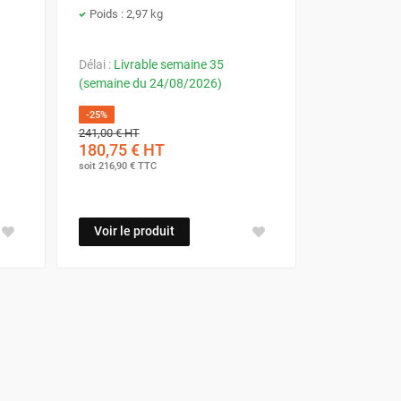
Poids : 2,97 kg
Délai :
Livrable semaine 35
(semaine du 24/08/2026)
-25%
241,00 €
HT
180,75 €
HT
soit
216,90 €
TTC
Voir le produit