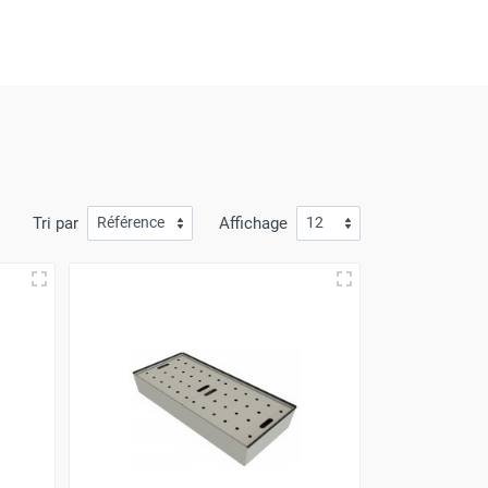
mande arrive à votre porte avec
la plus grande
à l'avantage de prix compétitifs.
Tri par
Affichage