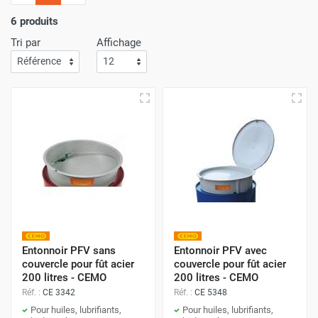
l'importance
d'un service de livraison rapide
! C'est
pourquoi nous nous assurons que votre commande arrive
6 produits
à votre porte avec
la plus grande efficacité
.
Tri par
Affichage
Faites vos achats sur Airchaud Diffusion pour une
expérience où l'excellence et la vitesse de livraison s'allient
à l'avantage de prix compétitifs.
Entonnoir PFV sans
Entonnoir PFV avec
couvercle pour fût acier
couvercle pour fût acier
200 litres - CEMO
200 litres - CEMO
Réf. :
CE 3342
Réf. :
CE 5348
Pour huiles, lubrifiants,
Pour huiles, lubrifiants,