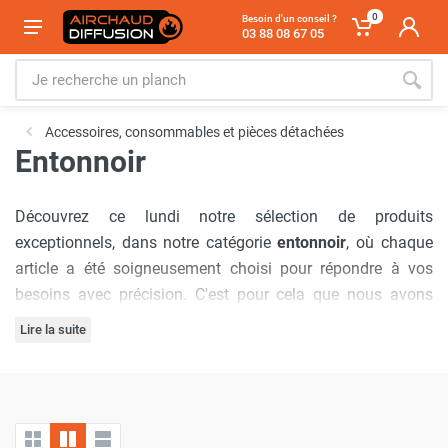
0
Besoin d'un conseil ?
03 88 08 67 05
Accessoires, consommables et pièces détachées
Entonnoir
Découvrez ce lundi notre sélection de produits
exceptionnels, dans notre catégorie
entonnoir
, où chaque
article a été soigneusement choisi pour répondre à vos
besoins avec précision. C'est pour cela que nous avons
sélectionné les marques :
Cemo
,
MTM
.
Lire la suite
Notre engagement à offrir
les meilleurs prix du marché
est
inébranlable, garantissant que vous bénéficierez d'offres
inégalées à chaque visite. De plus, nous comprenons