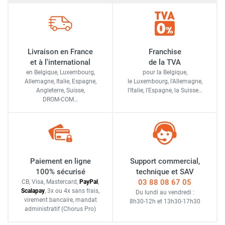
Livraison en France
Franchise
et à l'international
de la TVA
en Belgique, Luxembourg,
pour la Belgique,
Allemagne, Italie, Espagne,
le Luxembourg,
l'Allemagne,
Angleterre, Suisse,
l'Italie,
l'Espagne,
la Suisse…
DROM-COM…
Paiement en ligne
Support commercial,
100% sécurisé
technique et SAV
03 88 08 67 05
CB, Visa, Mastercard,
Pay
Pal
,
Scalapay
,
3x ou 4x sans frais
,
Du lundi au vendredi :
virement bancaire
, mandat
8h30-12h
et
13h30-17h30
administratif
(Chorus Pro)