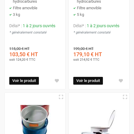
hydrocarbures
hydrocarbures
Filtre amovible
Filtre amovible
3 kg
5 kg
Délai* :
1 à 2 jours ouvrés
Délai* :
1 à 2 jours ouvrés
* généralement constaté
* généralement constaté
115,00 €
HT
199,00 €
HT
103,50 €
HT
179,10 €
HT
soit
124,20 €
TTC
soit
214,92 €
TTC
Voir le produit
Voir le produit