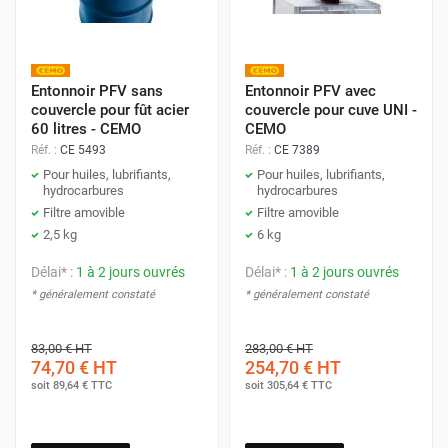
Entonnoir PFV sans
Entonnoir PFV avec
couvercle pour fût acier
couvercle pour cuve UNI -
60 litres - CEMO
CEMO
Réf. :
CE 5493
Réf. :
CE 7389
Pour huiles, lubrifiants,
Pour huiles, lubrifiants,
hydrocarbures
hydrocarbures
Filtre amovible
Filtre amovible
2,5 kg
6 kg
Délai* :
1 à 2 jours ouvrés
Délai* :
1 à 2 jours ouvrés
* généralement constaté
* généralement constaté
83,00 €
HT
283,00 €
HT
74,70 €
HT
254,70 €
HT
soit
89,64 €
TTC
soit
305,64 €
TTC