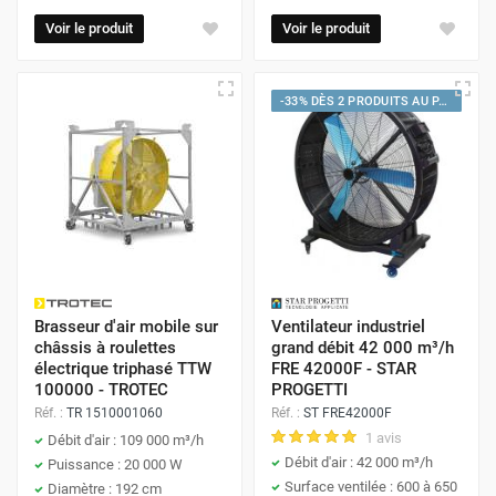
pour la ventilation de grands espaces.
dans les grands espaces, les ateliers, les
Voir le produit
Voir le produit
entrepôts ou les chantiers. L'oscillation permet
Peuvent être bruyants :
Surtout les
de distribuer l'air sur une plus large surface.
modèles à haute vélocité.
-33% DÈS 2 PRODUITS AU PANIER
Avantages :
Moins puissants que les ventilateurs
fixes :
En termes de débit et de pression.
Portée plus importante :
Permet de
ventiler des zones plus vastes que les
ventilateurs de sol.
Hauteur réglable :
Permet d'orienter le
flux d'air en hauteur.
Brasseur d'air mobile sur
Ventilateur industriel
châssis à roulettes
grand débit 42 000 m³/h
Oscillation :
Assure une distribution
électrique triphasé TTW
FRE 42000F - STAR
uniforme de l'air.
100000 - TROTEC
PROGETTI
Réf. :
TR 1510001060
Réf. :
ST FRE42000F
Stabilité :
Base stable pour une utilisation
1 avis
Débit d'air : 109 000 m³/h
en toute sécurité.
Débit d'air : 42 000 m³/h
Puissance : 20 000 W
Surface ventilée : 600 à 650
Diamètre : 192 cm