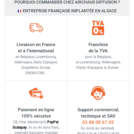
POURQUOI COMMANDER CHEZ AIRCHAUD DIFFUSION ?
ENTREPRISE FRANÇAISE IMPLANTÉE EN ALSACE
Livraison en France
Franchise
et à l'international
de la TVA
en Belgique, Luxembourg,
pour la Belgique,
Allemagne, Italie, Espagne,
le Luxembourg,
l'Allemagne,
Angleterre, Suisse,
l'Italie,
l'Espagne,
la Suisse…
DROM-COM…
Paiement en ligne
Support commercial,
100% sécurisé
technique et SAV
03 88 08 67 05
CB, Visa, Mastercard,
Pay
Pal
,
Scalapay
,
3x ou 4x sans frais
,
Du lundi au vendredi :
virement bancaire
, mandat
8h30-12h
et
13h30-17h30