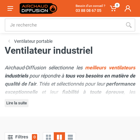
0
Besoin d'un conseil ?
03 88 08 67 05
Ventilateur portable
Ventilateur industriel
Airchaud-Diffusion sélectionne les
meilleurs ventilateurs
industriels
pour répondre à
tous vos besoins en matière de
qualité de l'air
. Triés et sélectionnés pour leur
performance
exceptionnelle
et leur
fiabilité à toute épreuve
, les
ventilateurs industriels disponibles sur Airchaud-Diffusion
Lire la suite
sont des
produits aux effets puissants
,
durables
et
100 %
Issus des plus grandes marques du marché et
fabriqués
professionnels
.
selon des normes rigoureuses
, les ventilateurs industriels
que vous trouverez ici offrent un large éventail de solutions
Filtres
0