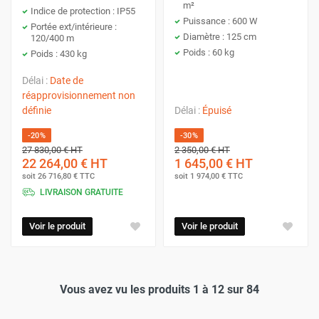
m²
Inconvénients :
Indice de protection : IP55
Puissance : 600 W
Portée ext/intérieure :
Diamètre : 125 cm
120/400 m
Moins portables que les ventilateurs de
Poids : 60 kg
Poids : 430 kg
sol :
Plus encombrants et moins faciles à
Délai :
Date de
déplacer.
réapprovisionnement non
Peuvent être bruyants :
Surtout les
définie
Délai :
Épuisé
modèles puissants.
-20%
-30%
27 830,00 €
HT
2 350,00 €
HT
Ne conviennent pas aux espaces très
22 264,00 €
HT
1 645,00 €
HT
restreints :
En raison de leur
soit
26 716,80 €
TTC
soit
1 974,00 €
TTC
encombrement.
LIVRAISON GRATUITE
Voir le produit
Voir le produit
Vous avez vu les produits 1 à 12 sur 84