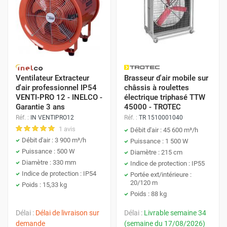
Avantages :
Amélioration de la productivité :
Haut débit d'air :
Idéal pour ventiler de
Un environnement de travail sain et confortable
grands volumes.
a un impact direct sur la productivité des
employés. Un air pur, une température agréable
Faible consommation énergétique
Ventilateur Extracteur
Brasseur d'air mobile sur
et une bonne ventilation contribuent à réduire la
(généralement) :
Plus économiques à
d'air professionnel IP54
châssis à roulettes
VENTI-PRO 12 - INELCO -
électrique triphasé TTW
fatigue, les maux de tête et les problèmes
l'usage que les centrifuges pour les
Garantie 3 ans
45000 - TROTEC
respiratoires, améliorant ainsi la concentration
applications à basse pression.
Réf. :
IN VENTIPRO12
Réf. :
TR 1510001040
et l'efficacité.
1 avis
Débit d'air : 45 600 m³/h
Installation simple :
Peuvent être montés
Description :
Les ventilateurs centrifuges
Débit d'air : 3 900 m³/h
Puissance : 1 500 W
En assurant le bon fonctionnement des
en gaine, au mur ou au plafond.
Puissance : 500 W
Diamètre : 215 cm
aspirent l'air au centre de la turbine et le
équipements grâce à une ventilation adéquate,
Diamètre : 330 mm
Coût d'achat généralement plus bas :
Indice de protection : IP55
projettent radialement vers l'extérieur grâce à la
on minimise les arrêts de production et les
Indice de protection : IP54
Portée ext/intérieure :
Comparé aux ventilateurs centrifuges de
force centrifuge. Ils génèrent une pression
coûts de maintenance.
20/120 m
Poids : 15,33 kg
même capacité.
statique plus élevée que les axiaux, ce qui les
Poids : 88 kg
rend adaptés aux applications nécessitant une
Ventilateurs de Sol
Délai :
Délai de livraison sur
Délai :
Livrable semaine 34
Inconvénients :
extraction localisée, le transport d'air à travers
demande
(semaine du 17/08/2026)