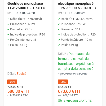
Leur conception compacte et leur mobilité les
Ventilateurs sur Pied
électrique monophasé
électrique monophasé
Plus silencieux pour une même pression
rendent pratiques pour une utilisation flexible.
TTW 25000 S - TROTEC
TTW 35000 S - TROTEC
statique :
Comparés aux ventilateurs
Réf. :
TR 1510004020
Réf. :
TR 1510004025
Avantages :
axiaux.
Débit d'air : 27 600 m³/h
Débit d'air : 32 400 m³/h
Puissance : 650 W
Puissance : 750 W
Portabilité :
Facile à déplacer et à
Diamètre : 95,5 cm
Diamètre : 111 cm
Inconvénients :
Indice de protection : IP20
Indice de protection : IP20
positionner selon les besoins.
Portée intérieure : 8 m
Portée intérieure : 10 m
Débit d'air généralement inférieur aux
Ventilation ciblée :
Permet de concentrer
Poids : 44 kg
Poids : 49 kg
axiaux pour une même taille :
À pression
le flux d'air sur une zone précise.
Délai* :
Pour cause de
égale.
Facilité d'utilisation :
Généralement prêts
fermeture estivale du
fournisseur, expédition à
Consommation énergétique
à l'emploi et simples à manipuler.
compter de la semaine 0
potentiellement plus élevée :
Surtout
Coût d'achat relativement bas :
Pour une
Délai :
Épuisé
* généralement constaté
pour les applications à bas débit et haute
solution de ventilation ponctuelle.
-20%
-20%
pression.
736,00 €
HT
842,00 €
HT
Description :
Les ventilateurs sur pied offrent
588,80 €
HT
673,60 €
HT
Coût d'achat souvent plus élevé :
Inconvénients :
une plus grande hauteur de soufflage et une
soit
706,56 €
TTC
soit
808,32 €
TTC
Comparé aux axiaux.
meilleure portée que les ventilateurs de sol. Ils
LIVRAISON GRATUITE
Couverture limitée :
Ne conviennent pas
sont idéaux pour ventiler des zones ciblées