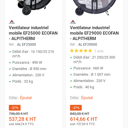
génère des vapeurs potentiellement
dangereuses. Ces vapeurs peuvent être
Quel type de ventilateur industriel
inflammables, explosives ou toxiques. Une
Ventilateur industriel
Ventilateur industriel
acheter ?
ventilation adéquate permet de diluer et
mobile EF25000 ECOFAN
mobile EF29000 ECOFAN
d'évacuer ces vapeurs, minimisant les risques
- ALPITHERM
- ALPITHERM
Par type :
pour la santé et la sécurité.
Réf. :
AL EF25000
Réf. :
AL EF29000
1 avis
Débit d'air : 16 150/25 210
Ventilateur extracteur d'air
m³/h
Débit d'air : 21 250/29 300
Renouvellement constant de l'air pour un
m³/h
Puissance : 490 W
Ventilateur de sol
environnement de travail sain :
Puissance : 660 W
Diamètre : Ø 950 mm
Diamètre : Ø 1 007 mm
Alimentation : 230 V
Ventilateur sur pied
Alimentation : 230 V
L'air confiné et vicié peut entraîner une
Poids : 32 kg
Ventilateur à hélices
Poids : 40 kg
sensation de fatigue, des maux de tête et une
baisse de concentration. Un renouvellement
Délai :
Épuisé
Délai :
Épuisé
constant de l'air frais apporte de l'oxygène et
Par application :
-27%
-27%
élimine le dioxyde de carbone, améliorant ainsi
736,00 €
HT
842,00 €
HT
le bien-être et la vigilance des employés.
537,28 €
HT
614,66 €
HT
Ventilateur pour chantier
soit
644,74 €
TTC
soit
737,59 €
TTC