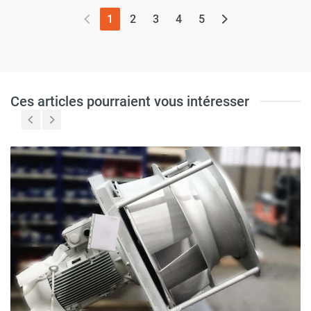
(page actuelle)
1
2
3
4
5
Ces articles pourraient vous intéresser