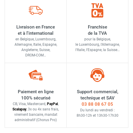
Livraison en France
Franchise
et à l'international
de la TVA
en Belgique, Luxembourg,
pour la Belgique,
Allemagne, Italie, Espagne,
le Luxembourg,
l'Allemagne,
Angleterre, Suisse,
l'Italie,
l'Espagne,
la Suisse…
DROM-COM…
Paiement en ligne
Support commercial,
100% sécurisé
technique et SAV
03 88 08 67 05
CB, Visa, Mastercard,
Pay
Pal
,
Scalapay
,
3x ou 4x sans frais
,
Du lundi au vendredi :
virement bancaire
, mandat
8h30-12h
et
13h30-17h30
administratif
(Chorus Pro)