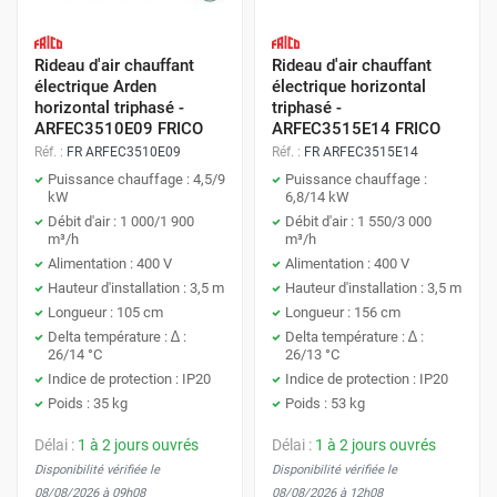
Rideau d'air chauffant
Rideau d'air chauffant
électrique Arden
électrique horizontal
horizontal triphasé -
triphasé -
ARFEC3510E09 FRICO
ARFEC3515E14 FRICO
Réf. :
FR ARFEC3510E09
Réf. :
FR ARFEC3515E14
Puissance chauffage : 4,5/9
Puissance chauffage :
kW
6,8/14 kW
Débit d'air : 1 000/1 900
Débit d'air : 1 550/3 000
m³/h
m³/h
Alimentation : 400 V
Alimentation : 400 V
Hauteur d'installation : 3,5 m
Hauteur d'installation : 3,5 m
Longueur : 105 cm
Longueur : 156 cm
Delta température : ∆ :
Delta température : ∆ :
26/14 °C
26/13 °C
Indice de protection : IP20
Indice de protection : IP20
Poids : 35 kg
Poids : 53 kg
Délai :
1 à 2 jours ouvrés
Délai :
1 à 2 jours ouvrés
Disponibilité vérifiée le
Disponibilité vérifiée le
08/08/2026 à 09h08
08/08/2026 à 12h08