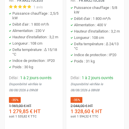
Réf. :
FR AR3210CE05
Réf. :
FR AR3210CE08
1 avis
Puissance chauffage : 5/8
kW
Puissance chauffage : 2,5/5
kW
Débit d'air : 1 800 m³/h
Débit d'air : 1 800 m³/h
Alimentation : 400 V
Alimentation : 230 V
Hauteur d'installation : 3,2 m
Hauteur d'installation : 3,2 m
Longueur : 108 cm
Longueur : 108 cm
Delta température : ∆ 24/13
°C
Delta température : ∆ 15/18
°C
Indice de protection : IP20
Indice de protection : IP20
Poids : 31 kg
Poids : 30 kg
Délai :
1 à 2 jours ouvrés
Délai :
1 à 2 jours ouvrés
Disponibilité vérifiée le
Disponibilité vérifiée le
08/08/2026 à 09h08
08/08/2026 à 08h08
-35%
-35%
1 969,00 €
HT
2 044,00 €
HT
1 279,85 €
HT
1 328,60 €
HT
soit
1 535,82 €
TTC
soit
1 594,32 €
TTC