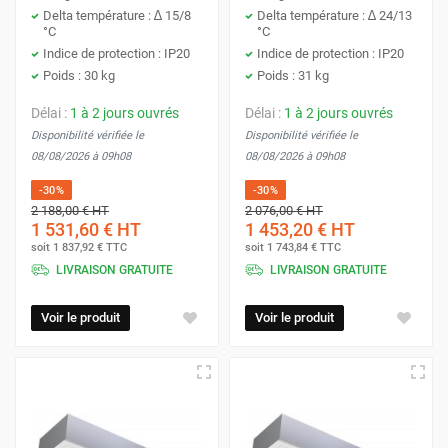
Delta température : ∆ 15/8
Delta température : ∆ 24/13
°C
°C
Indice de protection : IP20
Indice de protection : IP20
Poids : 30 kg
Poids : 31 kg
Délai :
1 à 2 jours ouvrés
Délai :
1 à 2 jours ouvrés
Disponibilité vérifiée le
Disponibilité vérifiée le
08/08/2026 à 09h08
08/08/2026 à 09h08
-30%
-30%
2 188,00 €
HT
2 076,00 €
HT
1 531,60 €
HT
1 453,20 €
HT
soit
1 837,92 €
TTC
soit
1 743,84 €
TTC
LIVRAISON GRATUITE
LIVRAISON GRATUITE
Voir le produit
Voir le produit