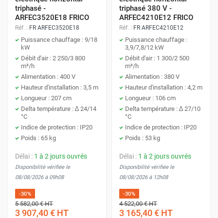
triphasé -
triphasé 380 V -
ARFEC3520E18 FRICO
ARFEC4210E12 FRICO
Réf. :
FR ARFEC3520E18
Réf. :
FR ARFEC4210E12
Puissance chauffage : 9/18
Puissance chauffage :
kW
3,9/7,8/12 kW
Débit d'air : 2 250/3 800
Débit d'air : 1 300/2 500
m³/h
m³/h
Alimentation : 400 V
Alimentation : 380 V
Hauteur d'installation : 3,5 m
Hauteur d'installation : 4,2 m
Longueur : 207 cm
Longueur : 106 cm
Delta température : ∆ 24/14
Delta température : ∆ 27/10
°C
°C
Indice de protection : IP20
Indice de protection : IP20
Poids : 65 kg
Poids : 53 kg
Délai :
1 à 2 jours ouvrés
Délai :
1 à 2 jours ouvrés
Disponibilité vérifiée le
Disponibilité vérifiée le
08/08/2026 à 09h08
08/08/2026 à 12h08
-30%
-30%
5 582,00 €
HT
4 522,00 €
HT
3 907,40 €
HT
3 165,40 €
HT