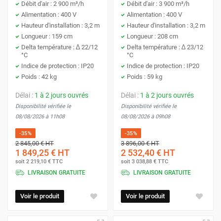
Débit d'air : 2 900 m³/h
Débit d'air : 3 900 m³/h
Alimentation : 400 V
Alimentation : 400 V
Hauteur d'installation : 3,2 m
Hauteur d'installation : 3,2 m
Longueur : 159 cm
Longueur : 208 cm
Delta température : ∆ 22/12
Delta température : ∆ 23/12
°C
°C
Indice de protection : IP20
Indice de protection : IP20
Poids : 42 kg
Poids : 59 kg
Délai :
1 à 2 jours ouvrés
Délai :
1 à 2 jours ouvrés
Disponibilité vérifiée le
Disponibilité vérifiée le
08/08/2026 à 11h08
08/08/2026 à 09h08
-35%
-35%
2 845,00 €
HT
3 896,00 €
HT
1 849,25 €
HT
2 532,40 €
HT
soit
2 219,10 €
TTC
soit
3 038,88 €
TTC
LIVRAISON GRATUITE
LIVRAISON GRATUITE
Voir le produit
Voir le produit