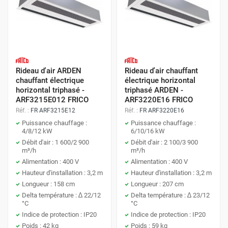
Rideau d'air ARDEN
Rideau d'air chauffant
chauffant électrique
électrique horizontal
horizontal triphasé -
triphasé ARDEN -
ARF3215E012 FRICO
ARF3220E16 FRICO
Réf. :
FR ARF3215E12
Réf. :
FR ARF3220E16
Puissance chauffage :
Puissance chauffage :
4/8/12 kW
6/10/16 kW
Débit d'air : 1 600/2 900
Débit d'air : 2 100/3 900
m³/h
m³/h
Alimentation : 400 V
Alimentation : 400 V
Hauteur d'installation : 3,2 m
Hauteur d'installation : 3,2 m
Longueur : 158 cm
Longueur : 207 cm
Delta température : ∆ 22/12
Delta température : ∆ 23/12
°C
°C
Indice de protection : IP20
Indice de protection : IP20
Poids : 42 kg
Poids : 59 kg