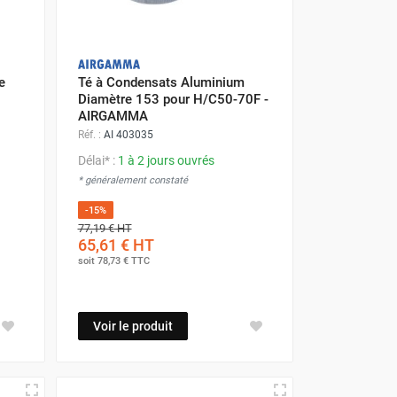
e
Té à Condensats Aluminium
Diamètre 153 pour H/C50-70F -
AIRGAMMA
Réf. :
AI 403035
Délai* :
1 à 2 jours ouvrés
* généralement constaté
-15%
77,19 €
HT
65,61 €
HT
soit
78,73 €
TTC
Voir le produit