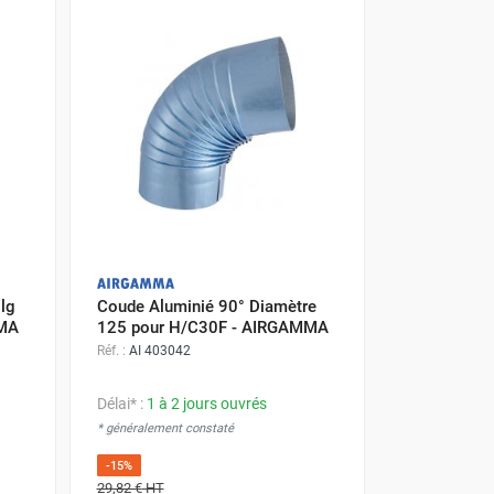
lg
Coude Aluminié 90° Diamètre
MMA
125 pour H/C30F - AIRGAMMA
Réf. :
AI 403042
Délai* :
1 à 2 jours ouvrés
* généralement constaté
-15%
29,82 €
HT