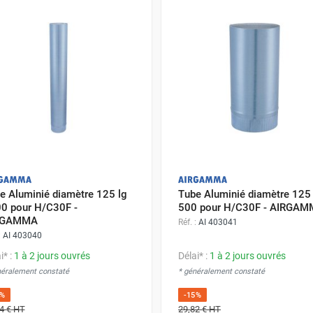
e Aluminié diamètre 125 lg
Tube Aluminié diamètre 125 
0 pour H/C30F -
500 pour H/C30F - AIRGA
RGAMMA
Réf. :
AI 403041
:
AI 403040
i* :
1 à 2 jours ouvrés
Délai* :
1 à 2 jours ouvrés
néralement constaté
* généralement constaté
5%
-15%
4 €
HT
29,82 €
HT