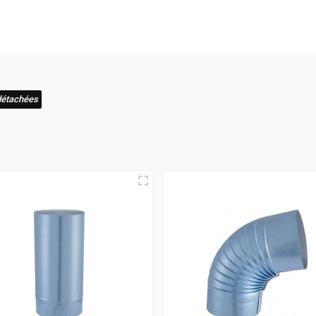
du marché
est inébranlable, garantissant que vous bénéficierez d
aison rapide
! C'est pourquoi nous nous assurons que votre com
e expérience où l'excellence et la vitesse de livraison s'allient 
détachées