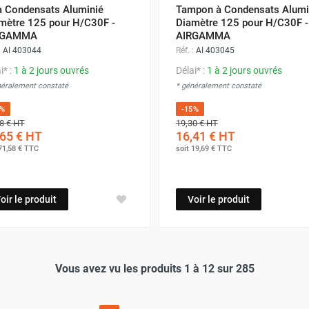
à Condensats Aluminié
Tampon à Condensats Alumi
mètre 125 pour H/C30F -
Diamètre 125 pour H/C30F -
RGAMMA
AIRGAMMA
:
AI 403044
Réf. :
AI 403045
i* :
1 à 2 jours ouvrés
Délai* :
1 à 2 jours ouvrés
néralement constaté
* généralement constaté
5%
-15%
8 €
HT
19,30 €
HT
65 €
HT
16,41 €
HT
71,58 €
TTC
soit
19,69 €
TTC
oir le produit
Voir le produit
Vous avez vu les produits 1 à 12 sur 285