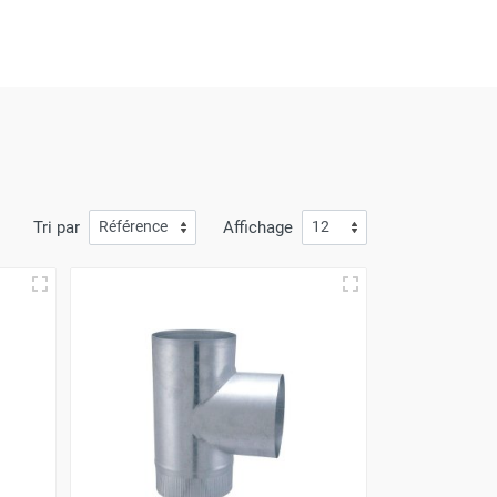
'offres inégalées à chaque visite. De plus, nous
mande arrive à votre porte avec
la plus grande
à l'avantage de prix compétitifs.
Tri par
Affichage