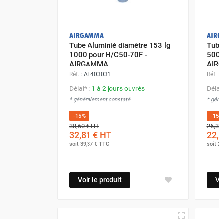
Déstratificateur ventilateur de
plafond
Déstratificateur industriel à pales
Déstratificateur industriel caréné
Tube Aluminié diamètre 153 lg
Tub
Déstratificateur de plafond design
1000 pour H/C50-70F -
500
Déstratificateur Airius
AIRGAMMA
AI
VMC
Réf. :
AI 403031
Réf. 
Caisson d'Extraction VMC Collective
Délai* :
1 à 2 jours ouvrés
Déla
Caisson d'Extraction VMC tertiaire
* généralement constaté
* gé
Déshumidificateur d'air
-15%
-1
Déshumidificateur mobile
38,60 €
HT
26,3
professionnel
32,81 €
HT
22,
Déshumidificateur fixe
soit
39,37 €
TTC
soit
Déshumidificateur de maison et de
confort
Déshumidificateur à adsorption /
Voir le produit
V
Déshydrateur
Humidificateur d'air
Purificateur d'air