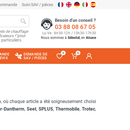
 commande
Suivi SAV / pièces
Besoin d'un conseil ?
03 88 08 67 05
ils de chauffage
Lu
-
Ve
: 8
h
30
-
12
h
/ 13
h
30
-
17
h
30
cateurs !"
pour
Nous sommes à
Sélestat
, en
Alsace
 particuliers.
0
0
ANDE
DEMANDE DE
EVIS
SAV / PIÈCES
e
, où chaque article a été soigneusement choisi
or-Dantherm
,
Seet
,
SPLUS
,
Thermobile
,
Trotec
,