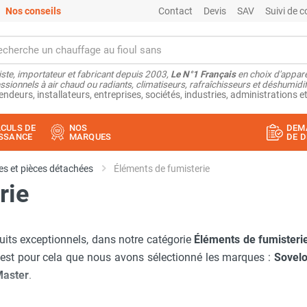
Nos conseils
Contact
Devis
SAV
Suivi de
ste, importateur et fabricant depuis 2003,
Le N°1 Français
en choix d'appare
ssionnels à air chaud ou radiants, climatiseurs, rafraîchisseurs et déshumidifi
endeurs, installateurs, entreprises, sociétés, industries, administrations et
CULS DE
NOS
DEM
SSANCE
MARQUES
DE D
s et pièces détachées
Éléments de fumisterie
rie
uits exceptionnels, dans notre catégorie
Éléments de fumisteri
'est pour cela que nous avons sélectionné les marques :
Sovel
aster
.