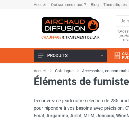
Accueil
Qui sommes-nous ?
Blog
Thématiques
"Grossi
profe
CHAUFFAGE
& TRAITEMENT DE L'AIR
rev
CAL
PRODUITS
PUI
Airchaud Location
Accueil
Catalogue
Accessoires, consommable
Climatiseur
Éléments de fumiste
Climatiseur mobile
Climatiseur mobile résidentiel et
tertiaire
Découvrez ce jeudi notre sélection de 285 prod
Climatiseur fixe
Rafraîchisseur d'air
pour répondre à vos besoins avec précision. C
Rafraichisseur d'air mobile
Emat
,
Airgamma
,
Airlat
,
MTM
,
Joncoux
,
WineM
Rafraîchisseur d'air gainable
Rafraichisseur d’air fixe