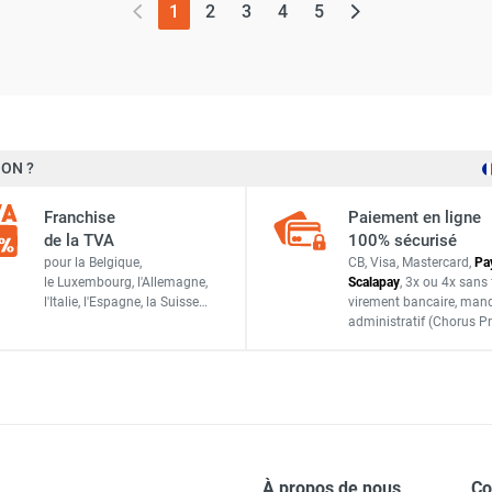
(page actuelle)
1
2
3
4
5
ON ?
Franchise
Paiement en ligne
de la TVA
100% sécurisé
pour la Belgique,
CB, Visa, Mastercard,
Pa
le Luxembourg,
l'Allemagne,
Scalapay
,
3x ou 4x sans 
l'Italie,
l'Espagne,
la Suisse…
virement bancaire
, man
administratif
(Chorus Pr
À propos de nous
C