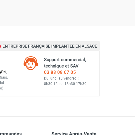
ENTREPRISE FRANÇAISE IMPLANTÉE EN ALSACE
Support commercial,
technique et SAV
03 88 08 67 05
y
Pal
,
frais
,
Du lundi au vendredi :
dat
8h30-12h
et
13h30-17h30
o)
ommandes
Service Après-Vente