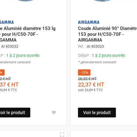
e Aluminié diamètre 153 lg
Coude Aluminié 90° Diamètr
 pour H/C50-70F -
153 pour H/C50-70F -
RGAMMA
AIRGAMMA
:
AI 403032
Réf. :
AI 403033
i* :
1 à 2 jours ouvrés
Délai* :
1 à 2 jours ouvrés
néralement constaté
* généralement constaté
5%
-15%
2 €
HT
26,32 €
HT
37 €
HT
22,37 €
HT
26,84 €
TTC
soit
26,84 €
TTC
oir le produit
Voir le produit