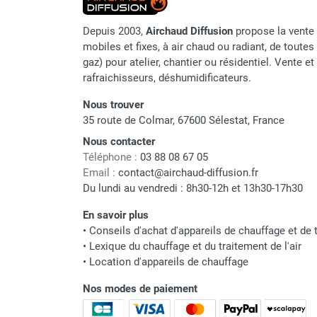
Parasol chauffant et radiant
Depuis 2003,
Airchaud Diffusion
propose la vente 
infrarouge sur mât
mobiles et fixes, à air chaud ou radiant, de toutes 
Parasol chauffant à gaz
gaz) pour atelier, chantier ou résidentiel. Vente e
Parasol chauffant et radiant sur
rafraichisseurs, déshumidificateurs.
mât électrique
Chauffe terrasse aux pellets
Nous trouver
Chauffage infrarouge fixe mur et
35 route de Colmar, 67600 Sélestat, France
plafond
Nous contacter
Chauffage radiant électrique
Téléphone :
03 88 08 67 05
Chauffage Infrarouge électrique fixe
Email :
contact@airchaud-diffusion.fr
Panneau rayonnant
Du lundi au vendredi : 8h30-12h et 13h30-17h30
Lustre infrarouge électrique
En savoir plus
suspendu
•
Conseils d'achat d'appareils de chauffage et de t
Réglette et cassette rayonnante
•
Lexique du chauffage et du traitement de l'air
Chauffage tube radiant et radiant
•
Location d'appareils de chauffage
lumineux au gaz
Chauffage radiant tube suspendu
Nos modes de paiement
au gaz