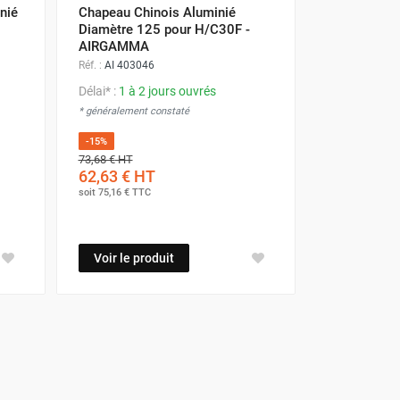
nié
Chapeau Chinois Aluminié
Diamètre 125 pour H/C30F -
AIRGAMMA
Réf. :
AI 403046
Délai* :
1 à 2 jours ouvrés
* généralement constaté
-15%
73,68 €
HT
62,63 €
HT
soit
75,16 €
TTC
Voir le produit