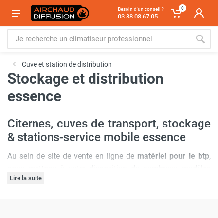
0
Besoin d'un conseil ?
03 88 08 67 05
Cuve et station de distribution
Stockage et distribution
essence
Citernes, cuves de transport, stockage
& stations-service mobile essence
Au sein de site de vente en ligne de
matériel pour le btp
,
nous mettons à votre disposition de nombreux modèles
Lire la suite
de
cuves de transport et stations-service mobiles
essence
ainsi que des
pompes manuelles et électriques
essence
. Pour que vous puissiez utiliser vos machines et