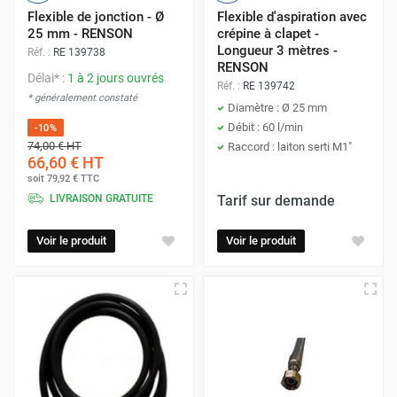
Flexible de jonction - Ø
Flexible d'aspiration avec
25 mm - RENSON
crépine à clapet -
Longueur 3 mètres -
Réf. :
RE 139738
RENSON
Délai* :
1 à 2 jours ouvrés
Réf. :
RE 139742
* généralement constaté
Diamètre : Ø 25 mm
Débit : 60 l/min
-10%
74,00 €
HT
Raccord : laiton serti M1"
66,60 €
HT
soit
79,92 €
TTC
LIVRAISON GRATUITE
Tarif sur demande
Voir le produit
Voir le produit