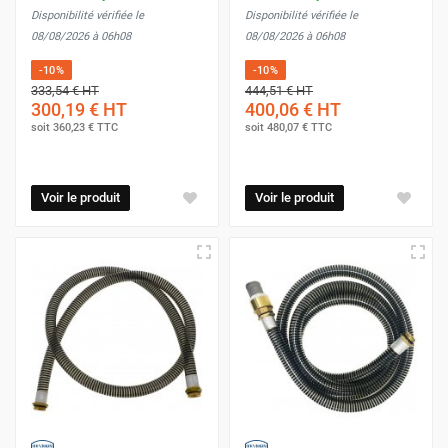
Disponibilité vérifiée le
Disponibilité vérifiée le
08/08/2026 à 06h08
08/08/2026 à 06h08
-10%
-10%
333,54 €
HT
444,51 €
HT
300,19 €
HT
400,06 €
HT
soit
360,23 €
TTC
soit
480,07 €
TTC
Voir le produit
Voir le produit