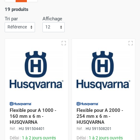
l'importance
d'un service de livraison rapide
! C'est
pourquoi nous nous assurons que votre commande arrive
19 produits
à votre porte avec
la plus grande efficacité
.
Tri par
Affichage
Faites vos achats sur Airchaud Diffusion pour une
expérience où l'excellence et la vitesse de livraison s'allient
à l'avantage de prix compétitifs.
Flexible pour A 1000 -
Flexible pour A 2000 -
160 mm x 6 m -
254 mm x 6 m -
HUSQVARNA
HUSQVARNA
Réf. :
HU 591504401
Réf. :
HU 591508201
Délai :
1 à 2 jours ouvrés
Délai :
1 à 2 jours ouvrés