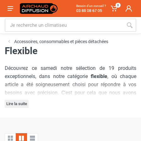
0
Besoin d'un conseil ?
03 88 08 67 05
Accessoires, consommables et pièces détachées
Flexible
Découvrez ce samedi notre sélection de 19 produits
exceptionnels, dans notre catégorie
flexible
, où chaque
article a été soigneusement choisi pour répondre à vos
besoins avec précision. C'est pour cela que nous avons
sélectionné les marques :
Sovelor-Dantherm
,
Seet
,
SPLUS
,
Lire la suite
Husqvarna
,
Renson
.
Notre engagement à offrir
les meilleurs prix du marché
est
inébranlable, garantissant que vous bénéficierez d'offres
inégalées à chaque visite. De plus, nous comprenons