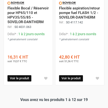
Flexible Bocal / Réservoir
Flexible aspiration/retour
pour HP65/110 et
pompe fuel FLASH 1/2 -
HPV35/55/85 -
SOVELOR-DANTHERM
SOVELOR-DANTHERM
Réf. :
SO 4117.142
Réf. :
SO 4031.063
Délai* :
1 à 2 jours ouvrés
Délai* :
1 à 2 jours ouvrés
* généralement constaté
* généralement constaté
16,31 €
HT
42,80 €
HT
soit
19,57 €
TTC
soit
51,36 €
TTC
Voir le produit
Voir le produit
Vous avez vu les produits 1 à 12 sur 19