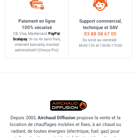
Paiement en ligne
Support commercial,
100% sécurisé
technique et SAV
03 88 08 67 05
CB, Visa, Mastercard,
Pay
Pal
,
Scalapay
,
3x ou 4x sans frais
,
Du lundi au vendredi :
virement bancaire
, mandat
8h30-12h
et
13h30-17h30
administratif
(Chorus Pro)
Depuis 2003,
Airchaud Diffusion
propose la vente et la
location de chauffages mobiles et fixes, à air chaud ou
radiant, de toutes énergies (électrique, fuel, gaz) pour