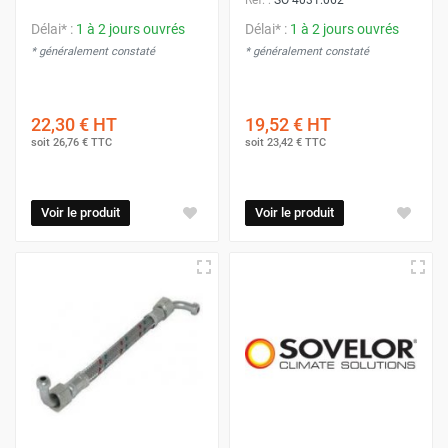
Délai* :
1 à 2 jours ouvrés
Délai* :
1 à 2 jours ouvrés
* généralement constaté
* généralement constaté
22,30 €
HT
19,52 €
HT
soit
26,76 €
TTC
soit
23,42 €
TTC
Voir le produit
Voir le produit