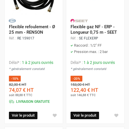
Flexible refoulement - Ø
Flexible gaz NF - ERP -
25 mm - RENSON
Longueur 0,75 m - SEET
Réf. :
RE 159017
Réf. :
SE FLEXERP
Raccord : 1/2" FF
Pression max. : 2 bar
Délai* :
1 à 2 jours ouvrés
Délai* :
1 à 2 jours ouvrés
* généralement constaté
* généralement constaté
-10%
-20%
82,30 €
HT
153,00 €
HT
74,07 €
HT
122,40 €
HT
soit
88,88 €
TTC
soit
146,88 €
TTC
LIVRAISON GRATUITE
Voir le produit
Voir le produit