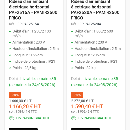
Rideau d'air ambiant
Rideau d'air ambiant
électrique horizontal
électrique horizontal
PAF2515A - PAMIR2500
PAF2520A - PAMIR2500
FRICO
FRICO
Réf. :
FR PAF2515A
Réf. :
FR PAF2520A
Débit d'air : 1 250/2 100
Débit d'air : 1 800/2 600
m³/h
m³/h
Alimentation : 230 V
Alimentation : 230 V
Hauteur d'installation : 2,5 m
Hauteur d'installation : 2,5 m
Longueur : 156 cm
Longueur : 205 cm
Indice de protection : IP21
Indice de protection : IP21
Poids : 23,5 kg
Poids : 32 kg
Délai :
Livrable semaine 35
Délai :
Livrable semaine 35
(semaine du 24/08/2026)
(semaine du 24/08/2026)
-30%
-30%
1 666,00 €
HT
2 272,00 €
HT
1 166,20 €
HT
1 590,40 €
HT
soit
1 399,44 €
TTC
soit
1 908,48 €
TTC
LIVRAISON GRATUITE
LIVRAISON GRATUITE