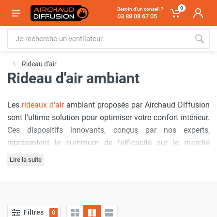
0
Besoin d'un conseil ?
03 88 08 67 05
Rideau d'air
Rideau d'air ambiant
Les
rideaux d'air
ambiant proposés par Airchaud Diffusion
sont l'ultime solution pour optimiser votre confort intérieur.
Ces dispositifs innovants, conçus par nos experts,
représentent le summum de l'efficacité sur le marché
actuel. Véritable barrière invisible, ils empêchent les
Lire la suite
courants d'air indésirables tout en maintenant une
Avec des modèles adaptés à chaque situation, nos rideaux
température agréable et constante dans votre espace.
d'air ambiant offrent des performances exceptionnelles
pour tous vos besoins. Disponibles en différentes
Filtres
0