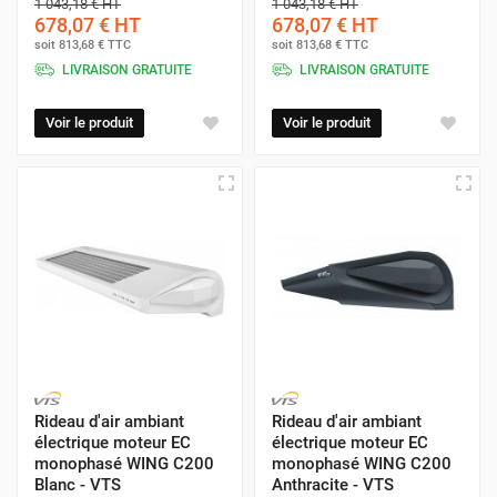
1 043,18 €
HT
1 043,18 €
HT
678,07 €
HT
678,07 €
HT
soit
813,68 €
TTC
soit
813,68 €
TTC
LIVRAISON GRATUITE
LIVRAISON GRATUITE
Voir le produit
Voir le produit
Rideau d'air ambiant
Rideau d'air ambiant
électrique moteur EC
électrique moteur EC
monophasé WING C200
monophasé WING C200
Blanc - VTS
Anthracite - VTS