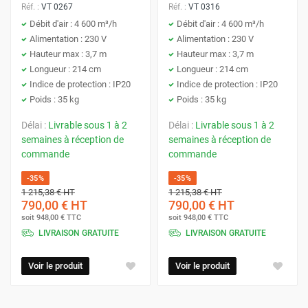
Réf. :
VT 0267
Réf. :
VT 0316
Débit d'air : 4 600 m³/h
Débit d'air : 4 600 m³/h
Alimentation : 230 V
Alimentation : 230 V
Hauteur max : 3,7 m
Hauteur max : 3,7 m
Longueur : 214 cm
Longueur : 214 cm
Indice de protection : IP20
Indice de protection : IP20
Poids : 35 kg
Poids : 35 kg
Délai :
Livrable sous 1 à 2
Délai :
Livrable sous 1 à 2
semaines à réception de
semaines à réception de
commande
commande
-35%
-35%
1 215,38 €
HT
1 215,38 €
HT
790,00 €
HT
790,00 €
HT
soit
948,00 €
TTC
soit
948,00 €
TTC
LIVRAISON GRATUITE
LIVRAISON GRATUITE
Voir le produit
Voir le produit