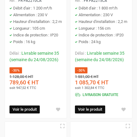
Réf. :
FR PA2210CA
Réf. :
FR PA2215CA
Débit d'air : 1 200 m³/h
Débit d'air : 1 800 m³/h
Alimentation : 230 V
Alimentation : 230 V
Hauteur d'installation : 2,2 m
Hauteur d'installation : 2,2 m
Longueur : 105 cm
Longueur : 156 cm
Indice de protection : IP20
Indice de protection : IP20
Poids : 16 kg
Poids : 24 kg
Délai :
Livrable semaine 35
Délai :
Livrable semaine 35
(semaine du 24/08/2026)
(semaine du 24/08/2026)
-30%
-30%
1 128,00 €
HT
1 551,00 €
HT
789,60 €
HT
1 085,70 €
HT
soit
947,52 €
TTC
soit
1 302,84 €
TTC
LIVRAISON GRATUITE
Voir le produit
Voir le produit