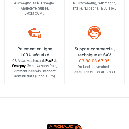
Allemagne, Italie, Espagne,
le Luxembourg,
l'Allemagne,
Angleterre, Suisse,
l'Italie,
l'Espagne,
la Suisse…
DROM-COM…
Paiement en ligne
Support commercial,
100% sécurisé
technique et SAV
03 88 08 67 05
CB, Visa, Mastercard,
Pay
Pal
,
Scalapay
,
3x ou 4x sans frais
,
Du lundi au vendredi :
virement bancaire
, mandat
8h30-12h
et
13h30-17h30
administratif
(Chorus Pro)