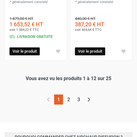
* généralement constaté
* généralement constaté
1 879,00 €
HT
440,00 €
HT
1 653,52 €
HT
387,20 €
HT
soit
1 984,22 €
TTC
soit
464,64 €
TTC
LIVRAISON GRATUITE
Voir le produit
Voir le produit
Vous avez vu les produits 1 à 12 sur 25
(page actuelle)
1
2
3