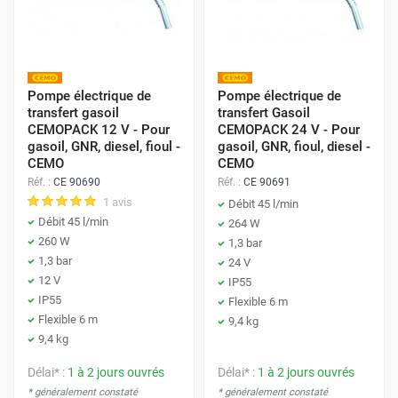
Pompe électrique de
Pompe électrique de
transfert gasoil
transfert Gasoil
CEMOPACK 12 V - Pour
CEMOPACK 24 V - Pour
gasoil, GNR, diesel, fioul -
gasoil, GNR, fioul, diesel -
CEMO
CEMO
Réf. :
CE 90690
Réf. :
CE 90691
1 avis
Débit 45 l/min
Débit 45 l/min
264 W
260 W
1,3 bar
1,3 bar
24 V
12 V
IP55
IP55
Flexible 6 m
Flexible 6 m
9,4 kg
9,4 kg
Délai* :
1 à 2 jours ouvrés
Délai* :
1 à 2 jours ouvrés
* généralement constaté
* généralement constaté