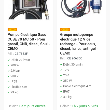
Pompe électrique Gasoil
Groupe motopompe
CUBE 70 MC 50 - Pour
électrique 12 V de
gasoil, GNR, diesel, fioul -
rechange - Pour eaux,
CEMO
diesel, huiles, anti-gel -
CEMO
Réf. :
CE 7853F
Réf. :
CE 90670C
Débit 70 l/min
Débit 30 l/min
900 W
12 V
2,9 bar
20 A
230 V
350 W
IP55
Câble électrique 4 m
Flexible 4 m
IP67
29 kg
4,3 kg
Délai* :
1 à 2 jours ouvrés
Délai* :
1 à 2 jours ouvrés