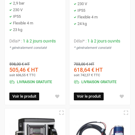
2,9 bar
230 V
230 V
IP55
IP55
Flexible 4 m
Flexible 4 m
24 kg
23 kg
Délai* :
1 à 2 jours ouvrés
Délai* :
1 à 2 jours ouvrés
* généralement constaté
* généralement constaté
598,00 €
HT
703,00 €
HT
505,46 €
HT
618,64 €
HT
soit
606,55 €
TTC
soit
742,37 €
TTC
LIVRAISON GRATUITE
LIVRAISON GRATUITE
Voir le produit
Voir le produit