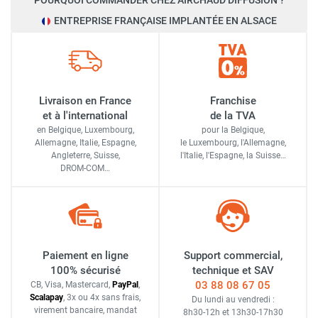
POURQUOI COMMANDER CHEZ AIRCHAUD DIFFUSION ?
ENTREPRISE FRANÇAISE IMPLANTÉE EN ALSACE
Livraison en France
Franchise
et à l'international
de la TVA
en Belgique, Luxembourg,
pour la Belgique,
Allemagne, Italie, Espagne,
le Luxembourg,
l'Allemagne,
Angleterre, Suisse,
l'Italie,
l'Espagne,
la Suisse…
DROM-COM…
Paiement en ligne
Support commercial,
100% sécurisé
technique et SAV
03 88 08 67 05
CB, Visa, Mastercard,
Pay
Pal
,
Scalapay
,
3x ou 4x sans frais
,
Du lundi au vendredi :
virement bancaire
, mandat
8h30-12h
et
13h30-17h30