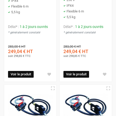
IPX4
IPX4
Flexible 6 m
Flexible 6 m
5,5 kg
5,5 kg
Délai* :
1 à 2 jours ouvrés
Délai* :
1 à 2 jours ouvrés
* généralement constaté
* généralement constaté
283,00 €
HT
283,00 €
HT
249,04 €
HT
249,04 €
HT
soit
298,85 €
TTC
soit
298,85 €
TTC
Voir le produit
Voir le produit