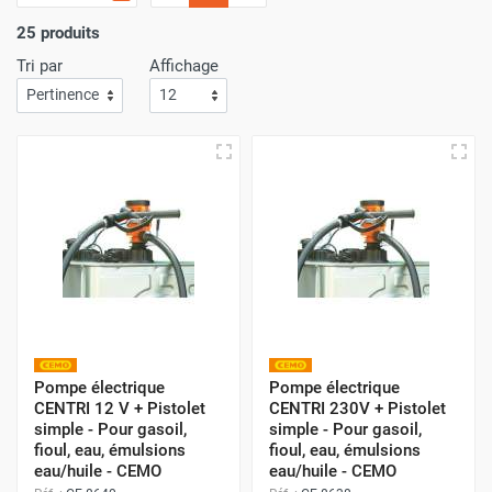
gérant leur propre flotte ou chauffage.
25 produits
Types de Pompes et Polyvalence
Tri par
Affichage
(CEMO)
Nos pompes, principalement de la marque
CEMO
, sont
sélectionnées pour leur fiabilité et leur grande variété de
configurations :
Solutions Électriques
Alimentation :
Disponibles en
12V, 24V ou 230V
,
permettant une utilisation mobile sur véhicule
Pompe électrique
Pompe électrique
(chantier) ou fixe sur station-service d'atelier.
CENTRI 12 V + Pistolet
CENTRI 230V + Pistolet
simple - Pour gasoil,
simple - Pour gasoil,
Débit :
Large éventail de débits, de
25 l/min
jusqu'à
fioul, eau, émulsions
fioul, eau, émulsions
100 l/min
pour les besoins de ravitaillement les plus
eau/huile - CEMO
eau/huile - CEMO
rapides.