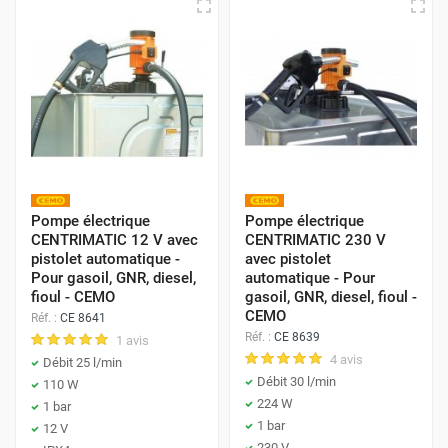
Configuration et Accessoires
Flexibles :
La majorité des modèles est fournie avec
un flexible de
4 mètres ou 6 mètres
pour une portée
adéquate.
Équipement :
Possibilité de choisir des pompes avec
pistolet simple ou automatique
, garantissant une
coupure précise en fin de remplissage.
Pompe électrique
Pompe électrique
CENTRIMATIC 12 V avec
CENTRIMATIC 230 V
pistolet automatique -
avec pistolet
Pour gasoil, GNR, diesel,
automatique - Pour
fioul - CEMO
gasoil, GNR, diesel, fioul -
CEMO
Réf. :
CE 8641
Pour un transfert efficace et sécurisé de vos carburants,
Réf. :
CE 8639
1 avis
faites confiance à notre sélection de pompes électriques
4 avis
Débit 25 l/min
et manuelles professionnelles.
Débit 30 l/min
110 W
224 W
1 bar
1 bar
12 V
230 V