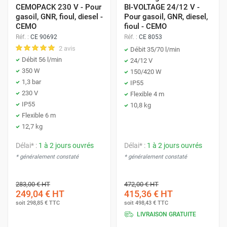
CEMOPACK 230 V - Pour
BI-VOLTAGE 24/12 V -
gasoil, GNR, fioul, diesel -
Pour gasoil, GNR, diesel,
CEMO
fioul - CEMO
Réf. :
CE 90692
Réf. :
CE 8053
2 avis
Débit 35/70 l/min
Débit 56 l/min
24/12 V
350 W
150/420 W
1,3 bar
IP55
230 V
Flexible 4 m
IP55
10,8 kg
Flexible 6 m
12,7 kg
Délai* :
1 à 2 jours ouvrés
Délai* :
1 à 2 jours ouvrés
* généralement constaté
* généralement constaté
283,00 €
HT
472,00 €
HT
249,04 €
HT
415,36 €
HT
soit
298,85 €
TTC
soit
498,43 €
TTC
LIVRAISON GRATUITE