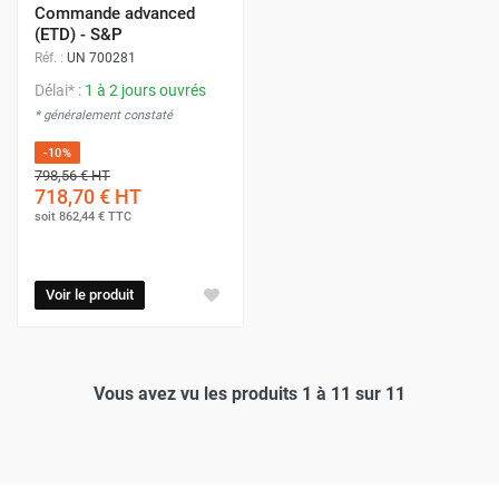
Commande advanced
(ETD) - S&P
Réf. :
UN 700281
Délai* :
1 à 2 jours ouvrés
* généralement constaté
-10%
798,56 €
HT
718,70 €
HT
soit
862,44 €
TTC
Voir le produit
Vous avez vu les produits 1 à 11 sur 11