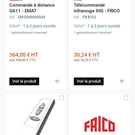
Commande à distance
Télécommande
GA11 - EMAT
infrarouge IHG - FRICO
Réf. :
EM 0049000049
Réf. :
FR B102
Délai* :
1 à 2 jours ouvrés
Délai* :
1 à 2 jours ouvrés
* généralement constaté
* généralement constaté
364,00 €
HT
30,24 €
HT
soit
436,80 €
TTC
soit
36,29 €
TTC
Voir le produit
Voir le produit