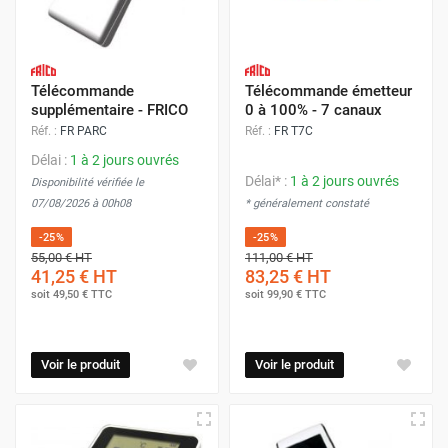
Télécommande
Télécommande émetteur
supplémentaire - FRICO
0 à 100% - 7 canaux
Réf. :
FR PARC
Réf. :
FR T7C
Délai :
1 à 2 jours ouvrés
Délai* :
1 à 2 jours ouvrés
Disponibilité vérifiée le
07/08/2026 à 00h08
* généralement constaté
-25%
-25%
55,00 €
HT
111,00 €
HT
41,25 €
HT
83,25 €
HT
soit
49,50 €
TTC
soit
99,90 €
TTC
Voir le produit
Voir le produit