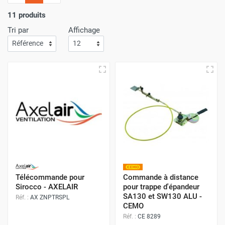
l'importance
d'un service de livraison rapide
! C'est
pourquoi nous nous assurons que votre commande arrive
11 produits
à votre porte avec
la plus grande efficacité
.
Tri par
Affichage
Faites vos achats sur Airchaud Diffusion pour une
expérience où l'excellence et la vitesse de livraison s'allient
à l'avantage de prix compétitifs.
Télécommande pour
Commande à distance
Sirocco - AXELAIR
pour trappe d'épandeur
SA130 et SW130 ALU -
Réf. :
AX ZNPTRSPL
CEMO
Réf. :
CE 8289