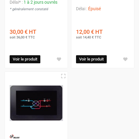
Délai* :
1 à 2 jours ouvrés
Délai :
Épuisé
* généralement constaté
30,00 €
HT
12,00 €
HT
soit
36,00 €
TTC
soit
14,40 €
TTC
Voir le produit
Voir le produit