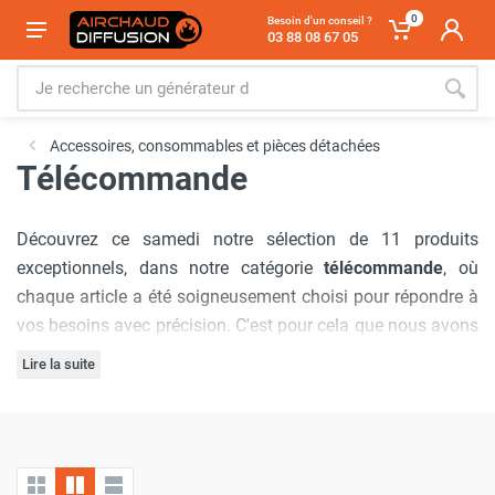
0
Besoin d'un conseil ?
03 88 08 67 05
Accessoires, consommables et pièces détachées
Télécommande
Découvrez ce samedi notre sélection de 11 produits
exceptionnels, dans notre catégorie
télécommande
, où
chaque article a été soigneusement choisi pour répondre à
vos besoins avec précision. C'est pour cela que nous avons
sélectionné les marques :
Sovelor-Dantherm
,
Frico
,
Star
Lire la suite
Progetti
,
Trotec
,
Emat
,
Cemo
,
S&P France / Unelvent
,
Notre engagement à offrir
les meilleurs prix du marché
est
Axelair
.
inébranlable, garantissant que vous bénéficierez d'offres
inégalées à chaque visite. De plus, nous comprenons