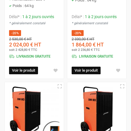
Poids : 64 kg
Poids : 64 kg
Délai* :
1 à 2 jours ouvrés
Délai* :
1 à 2 jours ouvrés
* généralement constaté
* généralement constaté
-20%
-20%
2 530,00 €
HT
2 330,00 €
HT
2 024,00 €
HT
1 864,00 €
HT
soit
2 428,80 €
TTC
soit
2 236,80 €
TTC
LIVRAISON GRATUITE
LIVRAISON GRATUITE
Voir le produit
Voir le produit