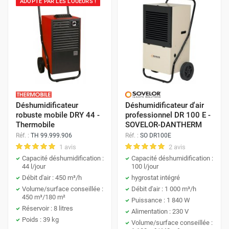
ADOPTÉ PAR LES LOUEURS !
Déshumidificateur
Déshumidificateur d'air
robuste mobile DRY 44 -
professionnel DR 100 E -
Thermobile
SOVELOR-DANTHERM
Réf. :
TH 99.999.906
Réf. :
SO DR100E
1 avis
2 avis
Capacité déshumidification :
Capacité déshumidification :
44 l/jour
100 l/jour
Débit d'air : 450 m³/h
hygrostat intégré
Volume/surface conseillée :
Débit d'air : 1 000 m³/h
450 m³/180 m²
Puissance : 1 840 W
Réservoir : 8 litres
Alimentation : 230 V
Poids : 39 kg
Volume/surface conseillée :