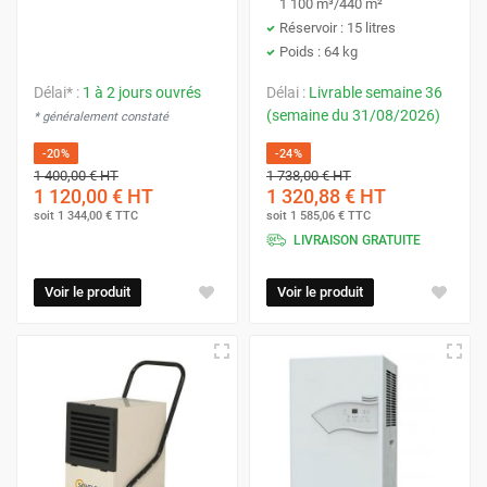
1 100 m³/440 m²
Réservoir : 15 litres
Poids : 64 kg
Délai* :
1 à 2 jours ouvrés
Délai :
Livrable semaine 36
(semaine du 31/08/2026)
* généralement constaté
-20%
-24%
1 400,00 €
HT
1 738,00 €
HT
1 120,00 €
HT
1 320,88 €
HT
soit
1 344,00 €
TTC
soit
1 585,06 €
TTC
LIVRAISON GRATUITE
Voir le produit
Voir le produit