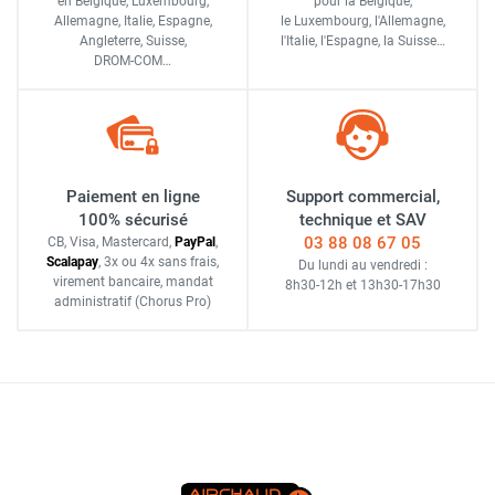
en Belgique, Luxembourg,
pour la Belgique,
Allemagne, Italie, Espagne,
le Luxembourg,
l'Allemagne,
Angleterre, Suisse,
l'Italie,
l'Espagne,
la Suisse…
DROM-COM…
Paiement en ligne
Support commercial,
100% sécurisé
technique et SAV
03 88 08 67 05
CB, Visa, Mastercard,
Pay
Pal
,
Scalapay
,
3x ou 4x sans frais
,
Du lundi au vendredi :
virement bancaire
, mandat
8h30-12h
et
13h30-17h30
administratif
(Chorus Pro)