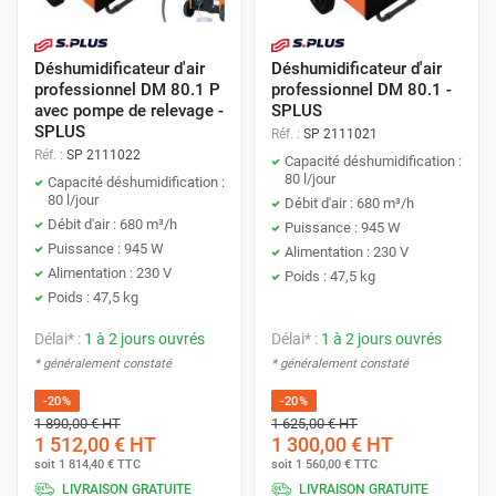
Déshumidificateur d'air
Déshumidificateur d'air
professionnel DM 80.1 P
professionnel DM 80.1 -
avec pompe de relevage -
SPLUS
SPLUS
Réf. :
SP 2111021
Réf. :
SP 2111022
Capacité déshumidification :
80 l/jour
Capacité déshumidification :
80 l/jour
Débit d'air : 680 m³/h
Débit d'air : 680 m³/h
Puissance : 945 W
Puissance : 945 W
Alimentation : 230 V
Alimentation : 230 V
Poids : 47,5 kg
Poids : 47,5 kg
Délai* :
1 à 2 jours ouvrés
Délai* :
1 à 2 jours ouvrés
* généralement constaté
* généralement constaté
-20%
-20%
1 890,00 €
HT
1 625,00 €
HT
1 512,00 €
HT
1 300,00 €
HT
soit
1 814,40 €
TTC
soit
1 560,00 €
TTC
LIVRAISON GRATUITE
LIVRAISON GRATUITE