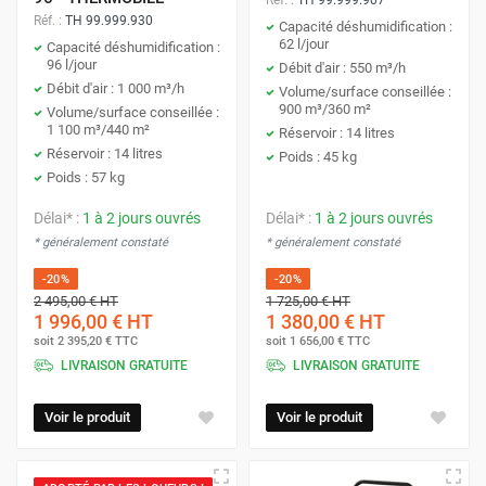
Réf. :
TH 99.999.930
Capacité déshumidification :
62 l/jour
Capacité déshumidification :
96 l/jour
Débit d'air : 550 m³/h
Débit d'air : 1 000 m³/h
Volume/surface conseillée :
900 m³/360 m²
Volume/surface conseillée :
1 100 m³/440 m²
Réservoir : 14 litres
Réservoir : 14 litres
Poids : 45 kg
Poids : 57 kg
Délai* :
1 à 2 jours ouvrés
Délai* :
1 à 2 jours ouvrés
* généralement constaté
* généralement constaté
-20%
-20%
2 495,00 €
HT
1 725,00 €
HT
1 996,00 €
HT
1 380,00 €
HT
soit
2 395,20 €
TTC
soit
1 656,00 €
TTC
LIVRAISON GRATUITE
LIVRAISON GRATUITE
Voir le produit
Voir le produit