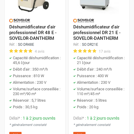
Déshumidificateur d'air
Déshumidificateur d'air
professionnel DR 48 E -
professionnel DR 21 E -
SOVELOR-DANTHERM
SOVELOR-DANTHERM
Réf. :
SO DR48E
Réf. :
SO DR21E
4 avis
17 avis
Capacité déshumidification :
Capacité déshumidification :
45,6 l/jour
21 l/jour
Débit d'air : 350 m³/h
Débit d'air : 240 m³/h
Puissance : 810 W
Puissance : 400 W
Alimentation : 230 V
Alimentation : 230 V
Volume/surface conseillée :
Volume/surface conseillée :
230 m³/90 m²
110 m³/45 m²
Réservoir : 5,7 litres
Réservoir : 5 litres
Poids : 30,5 kg
Poids : 20 kg
Délai* :
1 à 2 jours ouvrés
Délai* :
1 à 2 jours ouvrés
* généralement constaté
* généralement constaté