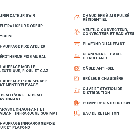
URIFICATEUR D'AIR
CHAUDIÈRE À AIR PULSÉ
RÉSIDENTIEL
EUTRALISEUR D'ODEUR
VENTILO-CONVECTEUR,
CONVECTEUR ET RADIATEU
YGIÈNE
PLAFOND CHAUFFANT
HAUFFAGE FIXE ATELIER
PLANCHER ET CÂBLE
ÉROTHERME FIXE MURAL
CHAUFFANTS
HAUFFAGE MOBILE
CÂBLE ANTI-GEL
LECTRIQUE, FIOUL ET GAZ
BRÛLEUR CHAUDIÈRE
HAUFFAGE POUR SERRE ET
ÂTIMENT D'ÉLEVAGE
CUVE ET STATION DE
DISTRIBUTION
IDEAU D'AIR ET RIDEAU
AYONNANT
POMPE DE DISTRIBUTION
ARASOL CHAUFFANT ET
ADIANT INFRAROUGE SUR MÂT
BAC DE RÉTENTION
HAUFFAGE INFRAROUGE FIXE
UR ET PLAFOND