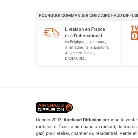
Déstratificateur ventilateur de
plafond
POURQUOI COMMANDER CHEZ AIRCHAUD DIFFUSI
Déstratificateur industriel à pales
Déstratificateur industriel caréné
Livraison en France
Déstratificateur de plafond design
et à l'international
Déstratificateur Airius
en Belgique, Luxembourg,
VMC
Allemagne, Italie, Espagne,
Angleterre, Suisse,
Caisson d'Extraction VMC Collective
DROM-COM…
Caisson d'Extraction VMC tertiaire
Déshumidificateur d'air
Déshumidificateur mobile
professionnel
Déshumidificateur fixe
Déshumidificateur de maison et de
confort
Déshumidificateur à adsorption /
Depuis 2003,
Airchaud Diffusion
propose la vente 
Déshydrateur
mobiles et fixes, à air chaud ou radiant, de toutes 
Humidificateur d'air
gaz) pour atelier, chantier ou résidentiel. Vente e
Purificateur d'air