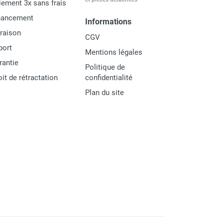
iement 3x sans frais
nancement
Informations
vraison
CGV
port
Mentions légales
rantie
Politique de
oit de rétractation
confidentialité
Plan du site