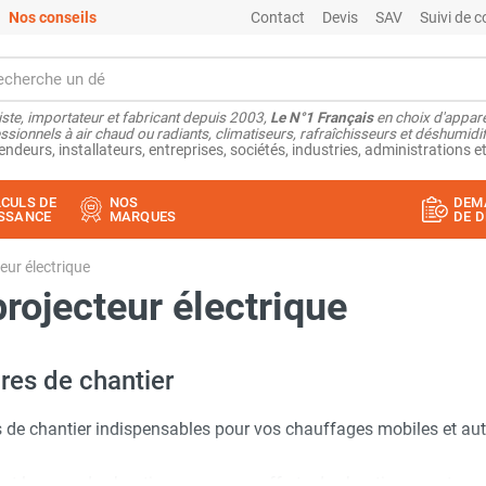
Nos conseils
Contact
Devis
SAV
Suivi de
ste, importateur et fabricant depuis 2003,
Le N°1 Français
en choix d'appare
ssionnels à air chaud ou radiants, climatiseurs, rafraîchisseurs et déshumidifi
endeurs, installateurs, entreprises, sociétés, industries, administrations et
CULS DE
NOS
DEM
SSANCE
MARQUES
DE D
teur électrique
projecteur électrique
res de chantier
s de chantier indispensables pour vos chauffages mobiles et autr
s et lampes de chantier ou encore coffrets de chantier, vous trou