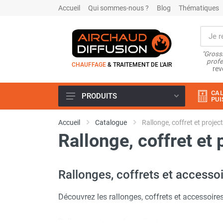
Accueil
Qui sommes-nous ?
Blog
Thématiques
"Grossi
profe
CHAUFFAGE
& TRAITEMENT DE L'AIR
rev
CAL
PRODUITS
PUI
Airchaud Location
Accueil
Catalogue
Rallonge, coffret et projec
Climatiseur
Rallonge, coffret et 
Climatiseur mobile
Climatiseur mobile résidentiel et
tertiaire
Rallonges, coffrets et accessoi
Climatiseur fixe
Rafraîchisseur d'air
Découvrez les rallonges, coffrets et accessoire
Rafraichisseur d'air mobile
Rafraîchisseur d'air gainable
Rallonges et enrouleurs électriques, projecteur
Rafraichisseur d’air fixe