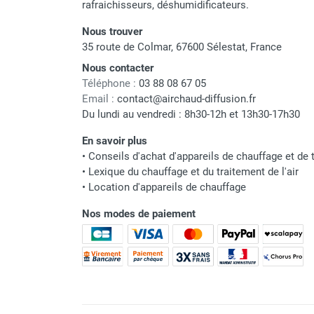
rafraichisseurs, déshumidificateurs.
Neutraliseur d'odeur
Hygiène
Nous trouver
Sèche-main et sèche-cheveux
35 route de Colmar, 67600 Sélestat, France
Distributeur de savon
Nous contacter
Chauffage fixe atelier
Téléphone :
03 88 08 67 05
Chauffage d'atelier fixe au fioul et
Email :
contact@airchaud-diffusion.fr
GNR
Du lundi au vendredi : 8h30-12h et 13h30-17h30
Chauffage au fioul avec réservoir
En savoir plus
intégré
•
Conseils d'achat d'appareils de chauffage et de t
Chauffage au fioul à raccorder sur
•
Lexique du chauffage et du traitement de l'air
citerne
•
Location d'appareils de chauffage
Aérotherme au fioul
Chauffage polycombustible / huile
Nos modes de paiement
Chauffage d'atelier fixe avec brûleur
gaz
Chauffage d'atelier suspendu
Chauffage suspendu au fioul
Chauffage suspendu au gaz
Chauffage FARM