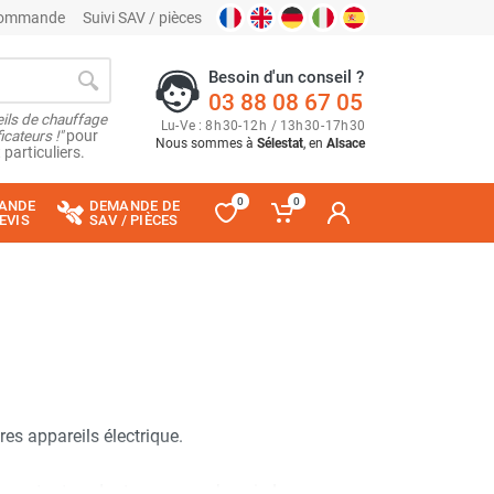
 commande
Suivi SAV / pièces
Besoin d'un conseil ?
03 88 08 67 05
ils de chauffage
Lu
-
Ve
: 8
h
30
-
12
h
/ 13
h
30
-
17
h
30
cateurs !"
pour
Nous sommes à
Sélestat
, en
Alsace
 particuliers.
0
0
ANDE
DEMANDE DE
EVIS
SAV / PIÈCES
es appareils électrique.
verez tout ce dont vous avez besoin !