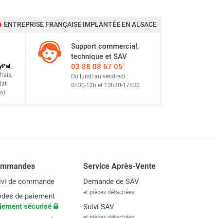
ENTREPRISE FRANÇAISE IMPLANTÉE EN ALSACE
Support commercial,
technique et SAV
03 88 08 67 05
y
Pal
,
frais
,
Du lundi au vendredi :
dat
8h30-12h
et
13h30-17h30
o)
ommandes
Service Après-Vente
ivi de commande
Demande de SAV
et pièces détachées
des de paiement
iement sécurisé
Suivi SAV
et pièces détachées