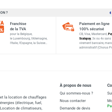
ON ?
Franchise
Paiement en ligne
de la TVA
100% sécurisé
pour la Belgique,
CB, Visa, Mastercard,
Pa
le Luxembourg,
l'Allemagne,
Scalapay
,
3x ou 4x sans 
l'Italie,
l'Espagne,
la Suisse…
virement bancaire
, man
administratif
(Chorus Pr
À propos de nous
C
Qui sommes-nous ?
Su
et la location de chauffages
Nous contacter
Mo
énergies (électrique, fuel,
Pa
t Location de climatiseurs,
Demande de devis