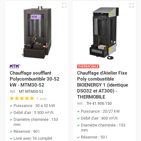
Bénéficiez de conseils d’experts en chauffage et du
meilleur service après-vente pour trouver le modèle qui
correspond parfaitement à vos besoins.
Chauffage soufflant
Chauffage d'Atelier Fixe
Polycombustible 30-52
Poly combustible
kW - MTM30-52
BIOENERGY 1 (identique
DSO32 et AT300) -
Réf. :
MT MTM30-52
THERMOBILE
1 avis
Réf. :
TH 41.906.150
Puissance : 30 à 52 kW
Puissance : 20/27 kW
Débit d'air : 5 500 m³/h
Débit d'air : 800 m³/h
Diamètre cheminée : 153
mm
Diamètre cheminée : 153
mm
Réservoir : 90 l
Réservoir : 50 l
Livré avec Té complet