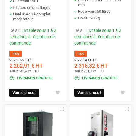
Réservoir : 50 l
mm
5 faces de soufflages
Réservoir : 50 litres
Livré avec Té complet
Poids : 90 kg
modérateur
Délai :
Livrable sous 1 à 2
Délai :
Livrable sous 1 à 2
semaines à réception de
semaines à réception de
commande
commande
-15%
-15%
2 591,66 €
HT
2 727,43 €
HT
2 202,91 €
HT
2 318,32 €
HT
soit
2 643,49 €
TTC
soit
2 781,98 €
TTC
LIVRAISON GRATUITE
LIVRAISON GRATUITE
Voir le produit
Voir le produit