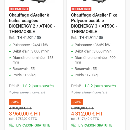
Chauffage d'Atelier à
Chauffage d'Atelier Fixe
huiles usagées
Polycombustible
BIOENERGY 2 / AT400 -
BIOENERGY 3 / AT500 -
THERMOBILE
THERMOBILE
Réf. :
TH 41.921.150
Réf. :
TH 41.911.150
Puissance : 24/41 kW
Puissance : 36/59 kW
Débit d'air : 3 000 m³/h
Débit d'air : 3 000 m³/h
Diamètre cheminée : 153
Diamètre cheminée : 200
mm
mm
Réservoir : 55 l
Réservoir : 55 l
Poids : 156 kg
Poids : 170 kg
Délai* :
1 à 2 jours ouvrés
Délai* :
1 à 2 jours ouvrés
* généralement constaté
* généralement constaté
-20%
-20%
4 950,00 €
HT
5 390,00 €
HT
3 960,00 €
HT
4 312,00 €
HT
soit
4 752,00 €
TTC
soit
5 174,40 €
TTC
LIVRAISON GRATUITE
LIVRAISON GRATUITE