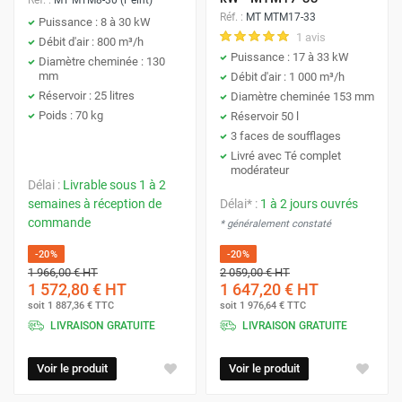
l'air dans un tube de combustion où elle est
Points importants et réglementation
Réf. :
MT MTM17-33
Puissance : 8 à 30 kW
enflammée par un système d'allumage.
1 avis
Débit d'air : 800 m³/h
Bien que l'utilisation d'huiles usagées réduise les coûts de
Puissance : 17 à 33 kW
Diamètre cheminée : 130
mm
Débit d'air : 1 000 m³/h
carburant, il est important de noter la réglementation en
Diffusion de la chaleur :
L'air frais est chauffé au
Réservoir : 25 litres
Diamètre cheminée 153 mm
vigueur. Depuis 2016, il est
illégal de brûler des huiles
contact d'un échangeur de chaleur avant d'être
Poids : 70 kg
Réservoir 50 l
usagées sans un permis
spécifique délivré dans le cadre
propulsé dans la pièce, tandis que les fumées sont
3 faces de soufflages
des régulations environnementales. Ce permis, qui entraîne
évacuées en toute sécurité par une cheminée.
Livré avec Té complet
modérateur
des frais d'application et une redevance annuelle, vise à
Délai :
Livrable sous 1 à 2
Nos chauffages polycombustibles sont disponibles en
réduire les émissions de polluants atmosphériques. Vous
semaines à réception de
Délai* :
1 à 2 jours ouvrés
différentes puissances, allant de 11 kW à 59 kW. Ils sont
pouvez continuer d'utiliser votre appareil sans permis si
commande
* généralement constaté
également équipés de plusieurs systèmes de sécurité :
vous utilisez un combustible non usagé.
-20%
-20%
1 966,00 €
HT
2 059,00 €
HT
Un
thermostat de sécurité en cas de surchauffe
.
1 572,80 €
HT
1 647,20 €
HT
soit
1 887,36 €
TTC
soit
1 976,64 €
TTC
LIVRAISON GRATUITE
LIVRAISON GRATUITE
Un
thermostat en cas de défaillance de la flamme
.
Voir le produit
Voir le produit
Un
système de sécurité anti-débordement d'huile
.