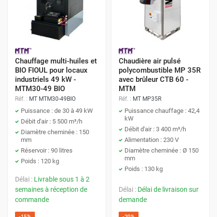
Chauffage multi-huiles et
Chaudière air pulsé
BIO FIOUL pour locaux
polycombustible MP 35R
industriels 49 kW -
avec brûleur CTB 60 -
MTM30-49 BIO
MTM
Réf. :
MT MTM30-49BIO
Réf. :
MT MP35R
Puissance : de 30 à 49 kW
Puissance chauffage : 42,4
kW
Débit d'air : 5 500 m³/h
Débit d'air : 3 400 m³/h
Diamètre cheminée : 150
mm
Alimentation : 230 V
Réservoir : 90 litres
Diamètre cheminée : Ø 150
mm
Poids : 120 kg
Poids : 130 kg
Délai :
Livrable sous 1 à 2
semaines à réception de
Délai :
Délai de livraison sur
commande
demande
-15%
-20%