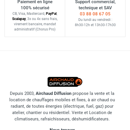
Paiement en ligne
Support commercial,
100% sécurisé
technique et SAV
03 88 08 67 05
CB, Visa, Mastercard,
Pay
Pal
,
Scalapay
,
3x ou 4x sans frais
,
Du lundi au vendredi :
virement bancaire
, mandat
8h30-12h
et
13h30-17h30
administratif
(Chorus Pro)
Depuis 2003,
Airchaud Diffusion
propose la vente et la
location de chauffages mobiles et fixes, à air chaud ou
radiant, de toutes énergies (électrique, fuel, gaz) pour
atelier, chantier ou résidentiel. Vente et Location de
climatiseurs, rafraichisseurs, déshumidificateurs.