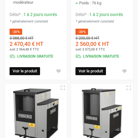
modérateur
Poids : 76 kg
Délai* :
1 à 2 jours ouvrés
Délai* :
1 à 2 jours ouvrés
* généralement constaté
* généralement constaté
-20%
-20%
3 088,00 €
HT
3 200,00 €
HT
2 470,40 €
HT
2 560,00 €
HT
soit
2 964,48 €
TTC
soit
3 072,00 €
TTC
LIVRAISON GRATUITE
LIVRAISON GRATUITE
Voir le produit
Voir le produit