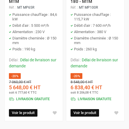
MTM
180 - MTM
Réf. :
MT MP65R
Réf. :
MT MP100R
Puissance chauffage : 84,6
Puissance chauffage :
kW
115,7 kW
Débit d'air : 5 500 m³/h
Débit d'air : 7 600 m³/h
Alimentation : 230 V
Alimentation : 380 V
Diamètre cheminée : Ø 150
Diamètre cheminée : Ø 150
mm
mm
Poids : 190 kg
Poids : 260 kg
Délai :
Délai de livraison sur
Délai :
Délai de livraison sur
demande
demande
-20%
-20%
7 060,00 €
HT
8 548,00 €
HT
5 648,00 €
HT
6 838,40 €
HT
soit
6 777,60 €
TTC
soit
8 206,08 €
TTC
LIVRAISON GRATUITE
LIVRAISON GRATUITE
Voir le produit
Voir le produit