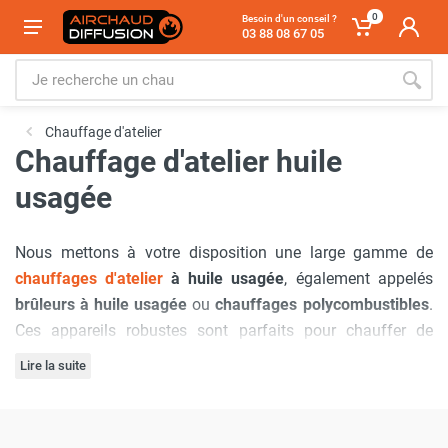
0
Besoin d'un conseil ?
03 88 08 67 05
Chauffage d'atelier
Chauffage d'atelier huile
usagée
Nous mettons à votre disposition une large gamme de
chauffages d'atelier
à huile usagée
, également appelés
brûleurs à huile usagée
ou
chauffages polycombustibles
.
Ces appareils robustes sont parfaits pour chauffer de
grands espaces industriels tels que les ateliers, garages,
Lire la suite
entrepôts et usines. Ils permettent de diffuser de l’air chaud
Contrairement aux chauffages conventionnels, nos
de manière homogène et rapide en utilisant une large
modèles sont conçus pour brûler des huiles de différentes
variété de combustibles à base d'huile, ce qui représente