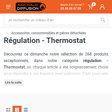
0
Besoin d'un conseil ?
03 88 08 67 05
Accessoires, consommables et pièces détachées
Régulation - Thermostat
Découvrez ce dimanche notre sélection de 268 produits
exceptionnels, dans notre catégorie
régulation -
Thermostat
, où chaque article a été soigneusement choisi
pour répondre à vos besoins avec précision. C'est pour cela
que nous avons sélectionné les marques :
Sovelor-
Lire la suite
Dantherm
,
Frico
,
Seet
,
SPLUS
,
Star Progetti
,
Thermobile
,
Notre engagement à offrir
les meilleurs prix du marché
est
Trotec
,
Emat
,
Airgamma
,
S&P France / Unelvent
,
Vortice
,
inébranlable, garantissant que vous bénéficierez d'offres
Axelair
,
Vulcano France
,
Orte
,
Inelco
,
Airlat
,
Heatcom
,
inégalées à chaque visite. De plus, nous comprenons
MTM
,
VTS
,
Airius
,
Biocool
,
Schwank
.