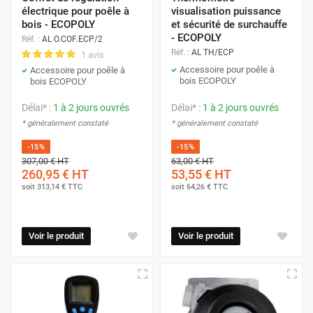
électrique pour poêle à
visualisation puissance
bois - ECOPOLY
et sécurité de surchauffe
- ECOPOLY
Réf. :
AL O.COF.ECP/2
Réf. :
AL TH/ECP
1 avis
Accessoire pour poêle à
Accessoire pour poêle à
bois ECOPOLY
bois ECOPOLY
Délai* :
1 à 2 jours ouvrés
Délai* :
1 à 2 jours ouvrés
* généralement constaté
* généralement constaté
-15%
-15%
307,00 €
HT
63,00 €
HT
260,95 €
HT
53,55 €
HT
soit
313,14 €
TTC
soit
64,26 €
TTC
Voir le produit
Voir le produit