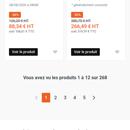
08/08/2026 à 04h08
* généralement constaté
-30%
-30%
126,20 €
HT
380,70 €
HT
88,34 €
HT
266,49 €
HT
soit
106,01 €
TTC
soit
319,79 €
TTC
Voir le produit
Voir le produit
Vous avez vu les produits 1 à 12 sur 268
(page actuelle)
1
2
3
4
5