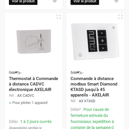
Voir le produit
Voir le produit
Thermostat à Commande
Commande à distance
à distance CADVC
modbus Smart Diamond
électronique AXELAIR
KTASD jusqu'à 45
appareils - AXELAIR
Réf. :
AX CADVC
Réf. :
AX KTASD
Pour piloter 1 appareil
Délai* :
Pour cause de
fermeture estivale du
Délai :
1 à 2 jours ouvrés
fournisseur, expédition à
compter de la semaine 0
Disponibilité vérifiée le