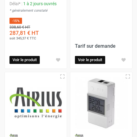
Délai* :
1 à 2 jours ouvrés
* généralement constaté
-15%
338,60 €
HT
287,81 €
HT
soit
345,37 €
TTC
Tarif sur demande
Voir le produit
Voir le produit