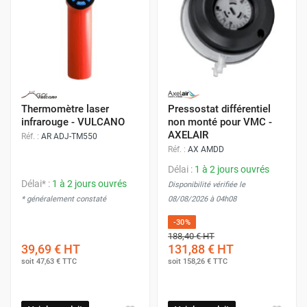
Thermomètre laser
Pressostat différentiel
infrarouge - VULCANO
non monté pour VMC -
AXELAIR
Réf. :
AR ADJ-TM550
Réf. :
AX AMDD
Délai :
1 à 2 jours ouvrés
Délai* :
1 à 2 jours ouvrés
Disponibilité vérifiée le
* généralement constaté
08/08/2026 à 04h08
-30%
188,40 €
HT
39,69 €
HT
131,88 €
HT
soit
47,63 €
TTC
soit
158,26 €
TTC