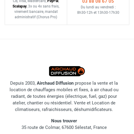
03 88 08 67 05
CB, Visa, Mastercard,
Pay
Pal
,
Scalapay
,
3x ou 4x sans frais
,
Du lundi au vendredi :
virement bancaire
, mandat
8h30-12h
et
13h30-17h30
administratif
(Chorus Pro)
Depuis 2003,
Airchaud Diffusion
propose la vente et la
location de chauffages mobiles et fixes, à air chaud ou
radiant, de toutes énergies (électrique, fuel, gaz) pour
atelier, chantier ou résidentiel. Vente et Location de
climatiseurs, rafraichisseurs, déshumidificateurs.
Nous trouver
35 route de Colmar, 67600 Sélestat, France