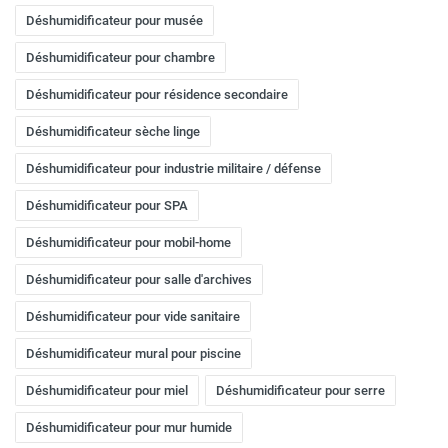
Déshumidificateur pour musée
Problèmes spécifiques :
Humidité importante due au
fréquemment.
séchage du linge, risque de moisissures.
Déshumidificateur pour chambre
Déshumidificateur pour résidence secondaire
Recommandations de modèles :
Choisir un modèle
avec une fonction "séchage du linge" ou une
Déshumidificateur sèche linge
ventilation puissante pour accélérer le séchage. Une
Déshumidificateur pour industrie militaire / défense
capacité de 16 à 25 litres par jour est recommandée
selon la fréquence d'utilisation de la buanderie.
Déshumidificateur pour SPA
Déshumidificateurs pour les professionnels
Déshumidificateur pour mobil-home
Les déshumidificateurs professionnels sont conçus pour
Déshumidificateur pour salle d'archives
des usages intensifs et des environnements spécifiques.
Voici quelques exemples :
Déshumidificateur pour vide sanitaire
Déshumidificateur mural pour piscine
Bâtiment et construction
Déshumidificateur pour miel
Déshumidificateur pour serre
Déshumidificateur pour mur humide
Besoins spécifiques :
Séchage des bâtiments après