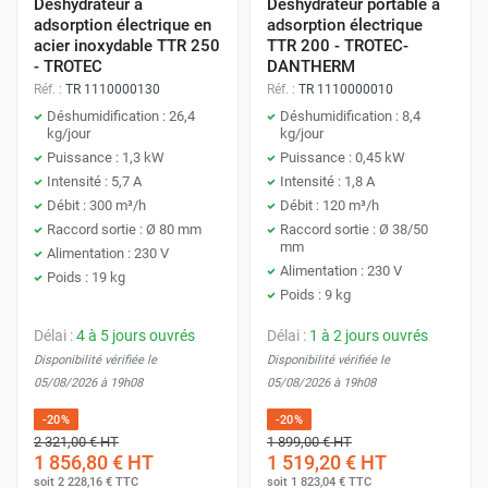
d'archiv
Déshydrateur à
Déshydrateur portable à
nécessite souvent l'intervention d'un
Environnements où le bruit est un facteur
adsorption électrique en
adsorption électrique
professionnel.
important (chambres, bureaux).
acier inoxydable TTR 250
TTR 200 - TROTEC-
- TROTEC
DANTHERM
Moins flexibles :
Ils ne peuvent pas être
Réf. :
TR 1110000130
Réf. :
TR 1110000010
déplacés facilement.
Déshumidification : 26,4
Déshumidification : 8,4
kg/jour
kg/jour
2. Dimensionnez la Capacité (Litres/Jour)
Puissance : 1,3 kW
Puissance : 0,45 kW
Cas d'utilisation typiques :
selon le Volume
Intensité : 5,7 A
Intensité : 1,8 A
Débit : 300 m³/h
Débit : 120 m³/h
Grands espaces industriels (entrepôts, usines,
Raccord sortie : Ø 80 mm
Raccord sortie : Ø 38/50
Volume de la
Humidité
Humidité Sévère
ateliers).
mm
Alimentation : 230 V
Pièce (Exemple)
Modérée
(> 70% HR,
Alimentation : 230 V
Poids : 19 kg
Salles de stockage (archives, musées).
(50-70%
Dégâts des eaux)
Poids : 9 kg
HR)
Piscines intérieures.
Délai :
4 à 5 jours ouvrés
Délai :
1 à 2 jours ouvrés
Disponibilité vérifiée le
Disponibilité vérifiée le
Chantiers de construction (séchage après
10 à 20
20 à 30 L/jour
05/08/2026 à 19h08
05/08/2026 à 19h08
dégâts des eaux).
L/jour
-20%
-20%
2 321,00 €
HT
1 899,00 €
HT
100 à 300 m³
20 à 50
50 à 80 L/jour
1 856,80 €
HT
1 519,20 €
HT
soit
2 228,16 €
TTC
soit
1 823,04 €
TTC
(Ex. : Sous-sol de
L/jour