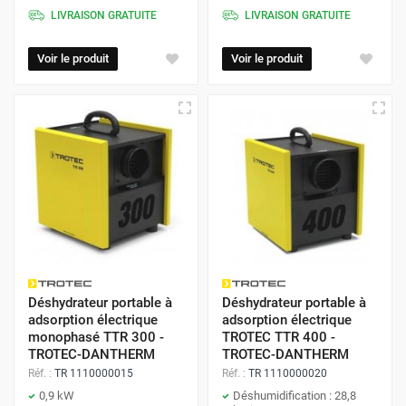
LIVRAISON GRATUITE
LIVRAISON GRATUITE
120 m²)
Voir le produit
Voir le produit
> 300 m³ (Ex. :
50 à 100
100 L/jour et
Chantier, Piscine,
L/jour
plus
Grand Entrepôt)
Guide d'achat : Comment choisir son
déshumidificateur ?
Choisir le bon déshumidificateur dépend de plusieurs
Déshydrateur portable à
Déshydrateur portable à
facteurs liés à vos besoins spécifiques. Voici les critères
adsorption électrique
adsorption électrique
essentiels à prendre en compte pour faire le meilleur choix :
monophasé TTR 300 -
TROTEC TTR 400 -
TROTEC-DANTHERM
TROTEC-DANTHERM
Réf. :
TR 1110000015
Réf. :
TR 1110000020
0,9 kW
Déshumidification : 28,8
Critères de choix :