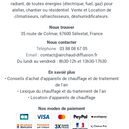
de longue durée (chantiers, piscines, caves). Il permet
radiant, de toutes énergies (électrique, fuel, gaz) pour
de raccorder l'appareil à une évacuation sans vider
atelier, chantier ou résidentiel. Vente et Location de
manuellement le réservoir, assurant un
climatiseurs, rafraichisseurs, déshumidificateurs.
fonctionnement 24h/24.
Nous trouver
35 route de Colmar, 67600 Sélestat, France
L'Hygrostat Intégré
: Il permet à l'appareil de s'activer
Nous contacter
Nos Marques : Qualité, Robustesse, Fiabilité
uniquement lorsque le taux d'humidité dépasse le
Téléphone :
03 88 08 67 05
En tant que grossiste spécialisé, nous sélectionnons
seuil défini (ex. : 55% HR). C'est la garantie d'une
Email :
contact@airchaud-diffusion.fr
uniquement des marques reconnues pour leur robustesse
consommation électrique maîtrisée
.
Du lundi au vendredi : 8h30-12h et 13h30-17h30
et leurs performances industrielles, telles que
TROTEC
,
En savoir plus
Le Dégivrage Automatique (Hot Gas)
: Indispensable
SOVELOR-DANTHERM
,
SPLUS
et
THERMOBILE
. Ces
•
Conseils d'achat d'appareils de chauffage et de traitement
pour les modèles à condensation fonctionnant entre
machines sont conçues pour des cycles de travail intensifs
de l'air
5°C et 15°C. Il empêche la formation de glace sur
et sont adoptées par les loueurs professionnels pour leur
•
Lexique du chauffage et du traitement de l'air
l'évaporateur, assurant une efficacité optimale et une
fiabilité sur chantier.
•
Location d'appareils de chauffage
longue durée de vie de la machine.
Nos modes de paiement
Questions Fréquentes sur l'Utilisation des
Déshumidificateurs