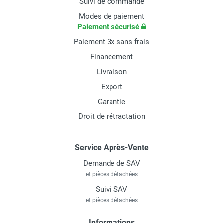
Suivi de commande
de chauffage
à long terme.
Modes de paiement
Paiement sécurisé
Puis-je utiliser un déshumidificateur à adsorption pour
assécher après un dégât des eaux ?
Paiement 3x sans frais
Oui, les modèles à adsorption sont les plus efficaces pour
Financement
l'assèchement technique rapide et le séchage des
Livraison
matériaux, car leur performance ne diminue pas avec la
Export
température ambiante. Pour ces applications, privilégiez les
Garantie
appareils à très haute capacité (plus de 50 L/jour).
Droit de rétractation
Service Après-Vente
Demande de SAV
et pièces détachées
Suivi SAV
et pièces détachées
Informations