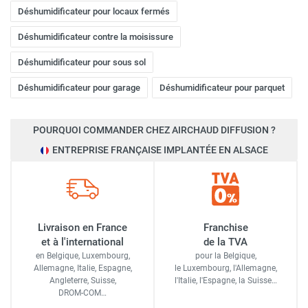
des travaux de construction ou de rénovation, lutte
Déshumidificateur pour locaux fermés
contre l'humidité sur les chantiers, séchage après
Déshumidificateur contre la moisissure
dégâts des eaux. Des déshumidificateurs puissants
Déshumidificateur pour sous sol
et robustes sont nécessaires.
Déshumidificateur pour garage
Déshumidificateur pour parquet
Recommandations de modèles :
Opter pour des
Industrie
déshumidificateurs industriels avec une grande
POURQUOI COMMANDER CHEZ AIRCHAUD DIFFUSION ?
capacité d'extraction, une construction robuste et des
ENTREPRISE FRANÇAISE IMPLANTÉE EN ALSACE
Besoins spécifiques :
Contrôle de l'humidité dans les
fonctionnalités adaptées aux chantiers (par exemple,
entrepôts de stockage, les usines de production, les
des roues robustes, une protection contre les chocs).
salles blanches, etc. Des déshumidificateurs
performants et fiables sont nécessaires pour protéger
les équipements, les matières premières et les
Livraison en France
Franchise
et à l'international
de la TVA
produits finis.
en Belgique, Luxembourg,
pour la Belgique,
Allemagne, Italie, Espagne,
le Luxembourg,
l'Allemagne,
Agriculture
Recommandations de modèles :
Choisir des
Angleterre, Suisse,
l'Italie,
l'Espagne,
la Suisse…
DROM-COM…
déshumidificateurs industriels avec une capacité