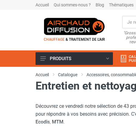
Accueil
Qui sommes-nous ?
Blog
Thématiques
"Grossi
profe
CHAUFFAGE
& TRAITEMENT DE L'AIR
rev
CAL
PRODUITS
PUI
Airchaud Location
Accueil
Catalogue
Accessoires, consommable
Climatiseur
Entretien et nettoya
Climatiseur mobile
Climatiseur mobile résidentiel et
tertiaire
Découvrez ce vendredi notre sélection de 43 pr
Climatiseur fixe
Rafraîchisseur d'air
pour répondre à vos besoins avec précision. C
Rafraichisseur d'air mobile
Ecodis
,
MTM
.
Rafraîchisseur d'air gainable
Rafraichisseur d’air fixe