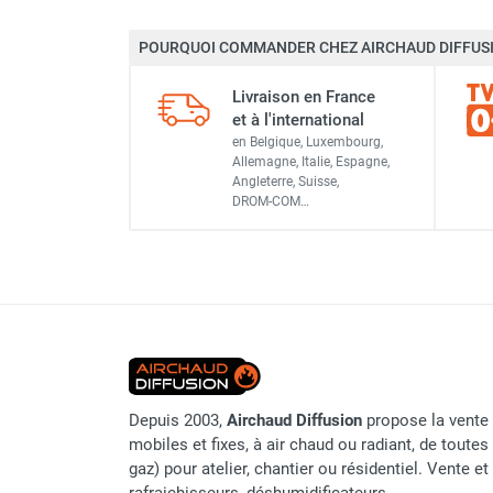
Parasol chauffant et radiant
POURQUOI COMMANDER CHEZ AIRCHAUD DIFFUSI
infrarouge sur mât
Parasol chauffant à gaz
Livraison en France
Parasol chauffant et radiant sur
et à l'international
mât électrique
en Belgique, Luxembourg,
Chauffe terrasse aux pellets
Allemagne, Italie, Espagne,
Chauffage infrarouge fixe mur et
Angleterre, Suisse,
DROM-COM…
plafond
Chauffage radiant électrique
Chauffage Infrarouge électrique fixe
Panneau rayonnant
Lustre infrarouge électrique
suspendu
Réglette et cassette rayonnante
Chauffage tube radiant et radiant
Depuis 2003,
Airchaud Diffusion
propose la vente 
lumineux au gaz
mobiles et fixes, à air chaud ou radiant, de toutes 
Chauffage radiant tube suspendu
gaz) pour atelier, chantier ou résidentiel. Vente e
au gaz