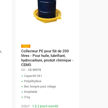
,
Collecteur PE pour fût de 200
litres - Pour huile, lubrifiant,
hydrocarbure, produit chimique -
CEMO
Réf. :
CE 90978
Capacité 54 l
Polyéthylène
Bec borgne pour vidage
Empilable
5 kg
Délai* :
1 à 2 jours ouvrés