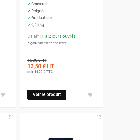
Couvercle
Poignée
Graduations
0,45 kg
Délai* :
1 à 2 jours ouvrés
* généralement constaté
15,00 €
HT
13,50 €
HT
soit
16,20 €
TTC
Voir le produit