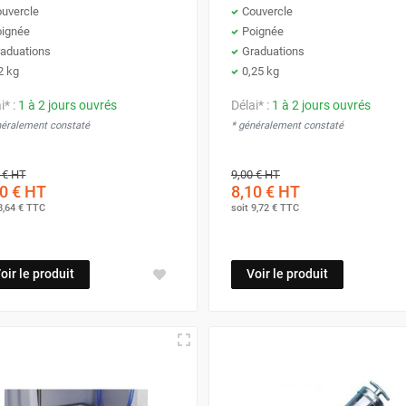
uvercle
Couvercle
ignée
Poignée
aduations
Graduations
2 kg
0,25 kg
i* :
1 à 2 jours ouvrés
Délai* :
1 à 2 jours ouvrés
néralement constaté
* généralement constaté
 €
HT
9,00 €
HT
0 €
HT
8,10 €
HT
8,64 €
TTC
soit
9,72 €
TTC
oir le produit
Voir le produit