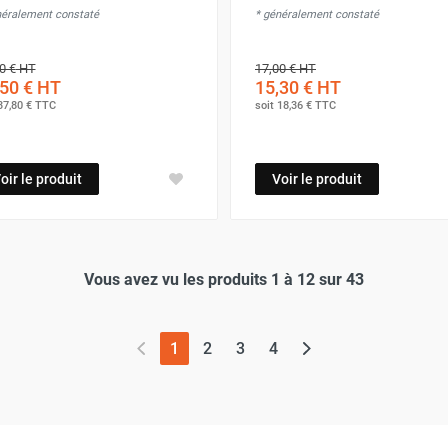
néralement constaté
* généralement constaté
0 €
HT
17,00 €
HT
50 €
HT
15,30 €
HT
37,80 €
TTC
soit
18,36 €
TTC
oir le produit
Voir le produit
Vous avez vu les produits 1 à 12 sur 43
(page actuelle)
1
2
3
4