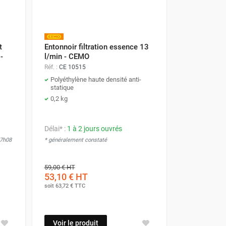
t
Entonnoir filtration essence 13
-
l/min - CEMO
Réf. :
CE 10515
Polyéthylène haute densité anti-
statique
0,2 kg
Délai* :
1 à 2 jours ouvrés
17h08
* généralement constaté
59,00 €
HT
53,10 €
HT
soit
63,72 €
TTC
Voir le produit