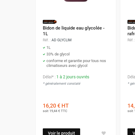
Déstratificateur ventilateur de
plafond
Déstratificateur industriel à pales
Déstratificateur industriel caréné
Bidon de liquide eau glycolée -
Bid
Déstratificateur de plafond design
1L
rafr
Déstratificateur Airius
Réf. :
AD GLYCLIM
Réf. 
VMC
1L
Caisson d'Extraction VMC Collective
33% de glycol
Caisson d'Extraction VMC tertiaire
conforme et garantie pour tous nos
climatiseurs avec glycol
Déshumidificateur d'air
Déshumidificateur mobile
Délai* :
1 à 2 jours ouvrés
Déla
professionnel
* généralement constaté
* gé
Déshumidificateur fixe
Déshumidificateur de maison et de
confort
16,20 €
HT
14,
Déshumidificateur à adsorption /
soit
19,44 €
TTC
soit
Déshydrateur
Humidificateur d'air
Purificateur d'air
Voir le produit
V