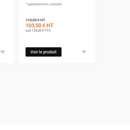
* généralement constaté
115,00 €
HT
103,50 €
HT
soit
124,20 €
TTC
Voir le produit