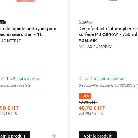
on de liquide nettoyant pour
Désinfectant d’atmosphère e
aîchisseurs d'air - 1L
surface PURSPRAY - 750 ml 
AXELAIR
:
AD NETRAF
Réf. :
AX PURSPRAY
i* :
1 à 2 jours ouvrés
Délai :
1 à 2 jours ouvrés
néralement constaté
Disponibilité vérifiée le 05/08/2026 à 
-15%
47,98 €
HT
90 €
HT
40,78 €
HT
17,88 €
TTC
soit
48,94 €
TTC
oir le produit
Voir le produit