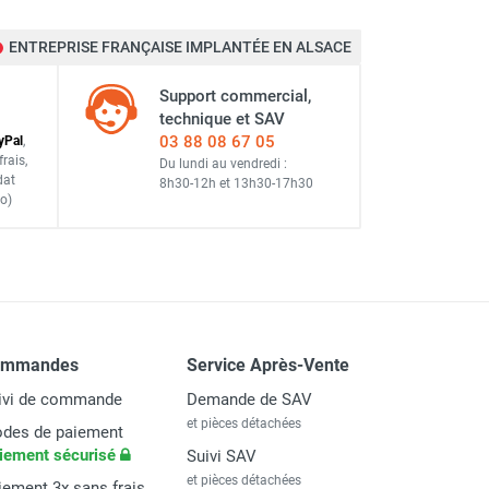
ENTREPRISE FRANÇAISE IMPLANTÉE EN ALSACE
Support commercial,
technique et SAV
03 88 08 67 05
y
Pal
,
frais
,
Du lundi au vendredi :
dat
8h30-12h
et
13h30-17h30
o)
ommandes
Service Après-Vente
ivi de commande
Demande de SAV
et pièces détachées
des de paiement
iement sécurisé
Suivi SAV
et pièces détachées
iement 3x sans frais