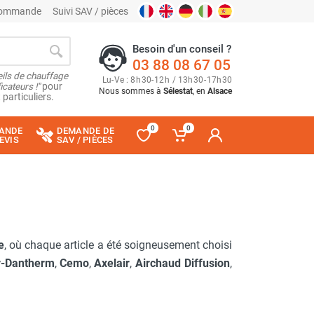
 commande
Suivi SAV / pièces
Besoin d'un conseil ?
03 88 08 67 05
ils de chauffage
Lu
-
Ve
: 8
h
30
-
12
h
/ 13
h
30
-
17
h
30
cateurs !"
pour
Nous sommes à
Sélestat
, en
Alsace
 particuliers.
0
0
ANDE
DEMANDE DE
EVIS
SAV / PIÈCES
e
, où chaque article a été soigneusement choisi
r-Dantherm
,
Cemo
,
Axelair
,
Airchaud Diffusion
,