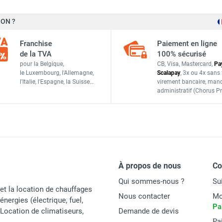
ON ?
Franchise
Paiement en ligne
de la TVA
100% sécurisé
pour la Belgique,
CB, Visa, Mastercard,
Pa
le Luxembourg,
l'Allemagne,
Scalapay
,
3x ou 4x sans 
l'Italie,
l'Espagne,
la Suisse…
virement bancaire
, man
administratif
(Chorus Pr
À propos de nous
C
Qui sommes-nous ?
Su
et la location de chauffages
Nous contacter
Mo
énergies (électrique, fuel,
Pa
t Location de climatiseurs,
Demande de devis
Pa