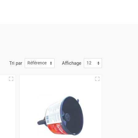
'offres inégalées à chaque visite. De plus, nous
mande arrive à votre porte avec
la plus grande
à l'avantage de prix compétitifs.
Tri par
Affichage