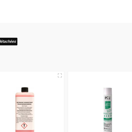
du marché
est inébranlable, garantissant que vous bénéficierez d
aison rapide
! C'est pourquoi nous nous assurons que votre com
e expérience où l'excellence et la vitesse de livraison s'allient 
détachées