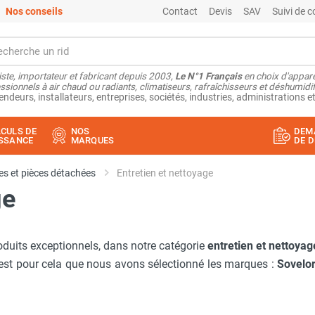
Nos conseils
Contact
Devis
SAV
Suivi de
ste, importateur et fabricant depuis 2003,
Le N°1 Français
en choix d'appare
ssionnels à air chaud ou radiants, climatiseurs, rafraîchisseurs et déshumidifi
endeurs, installateurs, entreprises, sociétés, industries, administrations et
CULS DE
NOS
DEM
SSANCE
MARQUES
DE D
s et pièces détachées
Entretien et nettoyage
ge
oduits exceptionnels, dans notre catégorie
entretien et nettoyag
'est pour cela que nous avons sélectionné les marques :
Sovelo