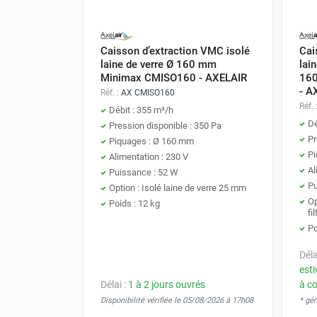
Régulation intelligente :
L'installation d
Chauffage FARM au gaz
L'expertise Airchaud Diffusion :
Besoin
lorsque les locaux sont occupés.
Chauffage FARM au fioul
ou la tourelle 
Chauffage d'atelier granulés / bois /
Caisson d’extraction VMC isolé
Cai
laine de verre Ø 160 mm
lain
carton
Minimax CMISO160 - AXELAIR
16
Chaudière fixe à eau
- A
Réf. :
AX CMISO160
Aérotherme fixe mural
Réf. 
Débit : 355 m³/h
Aérotherme électrique
Dé
Pression disponible : 350 Pa
Aérotherme au gaz
Pr
Piquages : Ø 160 mm
Aérotherme à eau chaude ou froide
Pi
Alimentation : 230 V
Aérotherme au fioul
Al
Puissance : 52 W
Aérotherme pompe à chaleur
Pu
Option : Isolé laine de verre 25 mm
Op
(détente directe)
Poids : 12 kg
fi
Chauffage mobile électrique, fioul et
Po
gaz
Chauffage mobile électrique
Déla
esti
Chauffage électrique soufflant
Délai :
1 à 2 jours ouvrés
à c
Chauffage haute température pour
Disponibilité vérifiée le 05/08/2026 à 17h08
* gé
étuvage industriel ou destruction