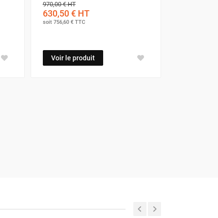
970,00 €
HT
630,50 €
HT
soit
756,60 €
TTC
Voir le produit