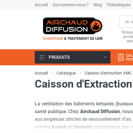
Accueil
Qui sommes-nous ?
Blog
Thématiques
"Grossi
profe
CHAUFFAGE
& TRAITEMENT DE L'AIR
rev
CAL
PRODUITS
PUI
Airchaud Location
Accueil
Catalogue
Caisson d'extraction VMC
Climatiseur
Caisson d'Extraction
Climatiseur mobile
Climatiseur mobile résidentiel et
tertiaire
La ventilation des bâtiments tertiaires (burea
Climatiseur fixe
Rafraîchisseur d'air
santé publique. Chez
Airchaud Diffusion
, nou
Rafraichisseur d'air mobile
aux exigences strictes de renouvellement d'air,
Rafraîchisseur d'air gainable
comme
Axelair
et
Unelvent
, garantissant des 
Rafraichisseur d’air fixe