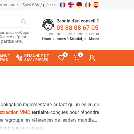
 commande
Suivi SAV / pièces
Besoin d'un conseil ?
03 88 08 67 05
ils de chauffage
Lu
-
Ve
: 8
h
30
-
12
h
/ 13
h
30
-
17
h
30
cateurs !"
pour
Nous sommes à
Sélestat
, en
Alsace
 particuliers.
0
0
ANDE
DEMANDE DE
EVIS
SAV / PIÈCES
 obligation réglementaire autant qu'un enjeu de
extraction VMC
tertiaire
conçues pour répondre
ogue regroupe les références de leaders mondiaux
thermiques en vigueur.