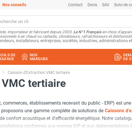
Nos conseils
Contact
Devis
SAV
Suivi de
ste, importateur et fabricant depuis 2003,
Le N°1 Français
en choix d'appare
ssionnels à air chaud ou radiants, climatiseurs, rafraîchisseurs et déshumidifi
endeurs, installateurs, entreprises, sociétés, industries, administrations et
CULS DE
NOS
DEM
SSANCE
MARQUES
DE D
Caisson d'Extraction VMC tertiaire
 VMC tertiaire
ux, commerces, établissements recevant du public - ERP) est une
s proposons une gamme complète de solutions de
Caissons d'
 de confort acoustique et d'efficacité énergétique. Notre catal
installations conformes aux normes ErP et aux réglementations 