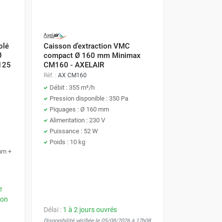
ories de l'air extrait pour préchauffer l'air neuf
olé
Caisson d’extraction VMC
es centrales garantissent une introduction d'air
Ø
compact Ø 160 mm Minimax
ou soumis à la RE2020.
125
CM160 - AXELAIR
Réf. :
AX CM160
Débit : 355 m³/h
Pression disponible : 350 Pa
Piquages : Ø 160 mm
Alimentation : 230 V
s
offrent la pression statique nécessaire pour
Puissance : 52 W
vitesse, horloges), ils permettent d'ajuster le
Poids : 10 kg
le de l'installation.
 mm +
e
ion
Délai :
1 à 2 jours ouvrés
s définis par le Code du Travail ou le Règlement
Disponibilité vérifiée le 05/08/2026 à 17h08