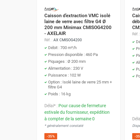
Chaudière mobile à eau
Chauffage mobile au bois
Caisson d’extraction VMC isolé
Cai
Gaine pour chauffage mobile
laine de verre avec filtre G4 Ø
déb
Chauffage pour serre et bâtiment
200 mm Minimax CMISOG4200
CM2
- AXELAIR
d'élevage
Réf. 
Réf. :
AX CMISOG4200
Chauffage FARM au gaz
Dé
Débit : 700 m³/h
Pr
Chauffage FARM au fioul
Pression disponible : 460 Pa
Pi
Chauffage mobile au gaz rayonnant
Piquages : Ø 200 mm
Al
Rideau d'air et rideau rayonnant
Alimentation : 230 V
Pu
Rideau d'air chaud
Puissance : 102 W
Po
Rideau d'air chaud électrique
Option : Isolé laine de verre 25 mm +
Rideau d'air chaud encastrable
filtre G4
Poids : 16 kg
Rideau d'air eau chaude
Rideau d'air chaud pour pompe à
Délai* :
Pour cause de fermeture
chaleur
estivale du fournisseur, expédition
Rideau d'air pour portes tournantes
à compter de la semaine 0
Déla
Rideau d'air ambiant
* généralement constaté
Dispo
Rideau d'air froid
-35%
-3
Rideau isolant thermique