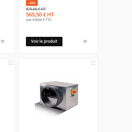
-35%
870,00 €
HT
565,50 €
HT
soit
678,60 €
TTC
Voir le produit