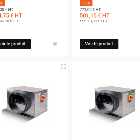
5%
-35%
00 €
HT
771,00 €
HT
,75 €
HT
501,15 €
HT
557,70 €
TTC
soit
601,38 €
TTC
oir le produit
Voir le produit