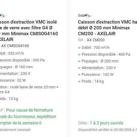
'une sonde de CO2 permet de diviser par deux la consommation 
 d'une étude de dimensionnement ? Nos techniciens vou
correspondant exactement aux pertes de charge de votre 
sson d’extraction VMC isolé
Caisson d’extraction VMC ha
e de verre avec filtre G4 Ø
débit Ø 200 mm Minimax
0 mm Minimax CMISOG4160
CM200 - AXELAIR
XELAIR
Réf. :
AX CM200
:
AX CMISOG4160
Débit : 700 m³/h
bit : 355 m³/h
Pression disponible : 460 Pa
ession disponible : 350 Pa
Piquages : Ø 200 mm
quages : Ø 160 mm
Alimentation : 230 V
imentation : 230 V
Puissance : 102 W
issance : 52 W
Poids : 14 kg
tion : Isolé laine de verre 25 mm +
ltre G4
ids : 12 kg
i* :
Pour cause de fermeture
vale du fournisseur, expédition
ompter de la semaine 0
Délai :
1 à 2 jours ouvrés
néralement constaté
Disponibilité vérifiée le 05/08/2026 à 