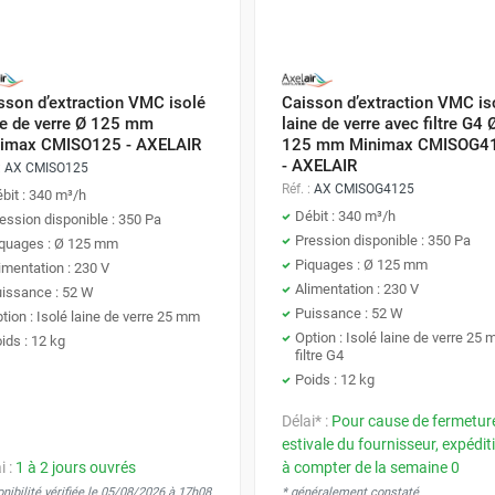
re
 pour l'efficacité énergétique. En récupérant jusqu'à 90 % des cal
sson d’extraction VMC isolé
Caisson d’extraction VMC is
 considérables. Équipées de filtres haute efficacité (F7/F9), c
ne de verre Ø 125 mm
laine de verre avec filtre G4 
ines. C'est le choix privilégier pour les bâtiments certifiés BBC 
imax CMISO125 - AXELAIR
125 mm Minimax CMISOG4
- AXELAIR
:
AX CMISO125
Réf. :
AX CMISOG4125
bit : 340 m³/h
Débit : 340 m³/h
ession disponible : 350 Pa
oires de régulation
Pression disponible : 350 Pa
quages : Ø 125 mm
Piquages : Ø 125 mm
imentation : 230 V
applications industrielles légères, les
ventilateurs centrifuge
Alimentation : 230 V
issance : 52 W
lés à des accessoires de régulation (sondes CO2, variateurs de 
Puissance : 52 W
tion : Isolé laine de verre 25 mm
ion des locaux, optimisant ainsi la consommation électrique globa
Option : Isolé laine de verre 25
ids : 12 kg
filtre G4
Poids : 12 kg
Délai* :
Pour cause de fermetur
er sa ventilation tertiaire
estivale du fournisseur, expédit
i :
1 à 2 jours ouvrés
à compter de la semaine 0
vise pas. Il repose sur le calcul précis des débits réglementaire
nibilité vérifiée le 05/08/2026 à 17h08
* généralement constaté