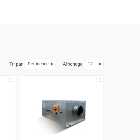
tallé en faux-plafond ou en combles, il assure
ation" (moteurs EC) et "acoustiques" (isolation
Tri par
Affichage
ement continu, indispensable dans les espaces à
sont privilégiées pour la ventilation de grands
 ou horizontal, elles évacuent efficacement les
rs de proximité et des systèmes de basculement