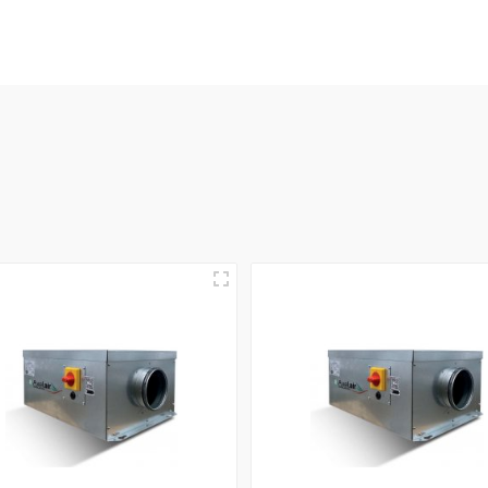
r application
ion
tilation mécanique en milieu professionnel. Généralement ins
d'air neuf. Nos modèles se déclinent en versions "basse consomm
ravail silencieux. Leur conception robuste permet un fonctionn
 salles de réunion.
santes installées directement en toiture des bâtiments. Elles 
itant des débits d'air importants. Grâce à leur rejet vertical
intempéries. Leur maintenance est facilitée par des interrupteu