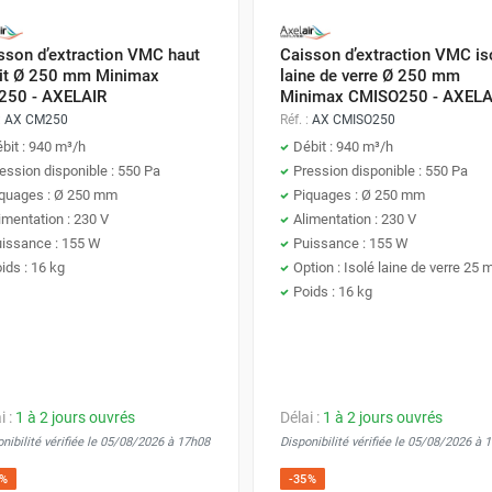
sson d’extraction VMC haut
Caisson d’extraction VMC is
it Ø 250 mm Minimax
laine de verre Ø 250 mm
50 - AXELAIR
Minimax CMISO250 - AXELA
:
AX CM250
Réf. :
AX CMISO250
bit : 940 m³/h
Débit : 940 m³/h
ession disponible : 550 Pa
Pression disponible : 550 Pa
quages : Ø 250 mm
Piquages : Ø 250 mm
imentation : 230 V
Alimentation : 230 V
issance : 155 W
Puissance : 155 W
ids : 16 kg
Option : Isolé laine de verre 25
Poids : 16 kg
i :
1 à 2 jours ouvrés
Délai :
1 à 2 jours ouvrés
nibilité vérifiée le 05/08/2026 à 17h08
Disponibilité vérifiée le 05/08/2026 à 
5%
-35%