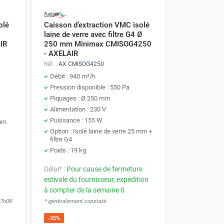
olé
Caisson d’extraction VMC isolé
laine de verre avec filtre G4 Ø
IR
250 mm Minimax CMISOG4250
- AXELAIR
Réf. :
AX CMISOG4250
Débit : 940 m³/h
Pression disponible : 550 Pa
Piquages : Ø 250 mm
Alimentation : 230 V
Puissance : 155 W
 mm
Option : Isolé laine de verre 25 mm +
filtre G4
Poids : 19 kg
Délai* :
Pour cause de fermeture
estivale du fournisseur, expédition
à compter de la semaine 0
17h08
* généralement constaté
-35%