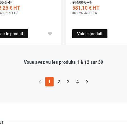
00 €
HT
894,00 €
HT
,25 €
HT
581,10 €
HT
627,90 €
TTC
soit
697,32 €
TTC
oir le produit
Voir le produit
Vous avez vu les produits 1 à 12 sur 39
(page actuelle)
1
2
3
4
er