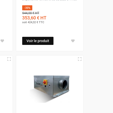
-35%
544,00 €
HT
353,60 €
HT
soit
424,32 €
TTC
(faible niveau sonore)
urs et humidité
Voir le produit
on et filtration
on du moteur et dégradent la qualité de l'air.
 Utilisez des colliers de serrage et des joints