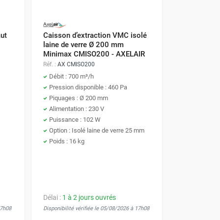
énergétique en ne ventilant à plein régime que
s accompagnent pour définir le caisson
réseau aéraulique.
ut
Caisson d’extraction VMC isolé
laine de verre Ø 200 mm
Minimax CMISO200 - AXELAIR
Réf. :
AX CMISO200
Débit : 700 m³/h
Pression disponible : 460 Pa
Piquages : Ø 200 mm
Alimentation : 230 V
Puissance : 102 W
Option : Isolé laine de verre 25 mm
Poids : 16 kg
Délai :
1 à 2 jours ouvrés
17h08
Disponibilité vérifiée le 05/08/2026 à 17h08