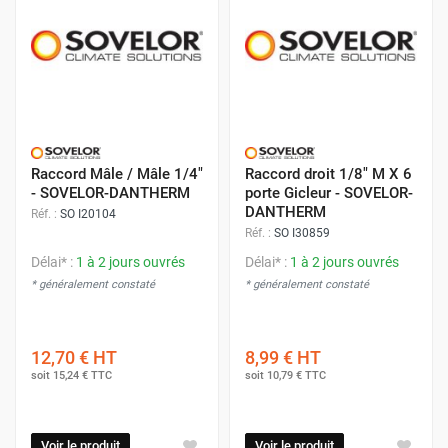
Raccord Mâle / Mâle 1/4"
Raccord droit 1/8" M X 6
- SOVELOR-DANTHERM
porte Gicleur - SOVELOR-
DANTHERM
Réf. :
SO I20104
Réf. :
SO I30859
Délai* :
1 à 2 jours ouvrés
Délai* :
1 à 2 jours ouvrés
* généralement constaté
* généralement constaté
12,70 €
HT
8,99 €
HT
soit
15,24 €
TTC
soit
10,79 €
TTC
Voir le produit
Voir le produit