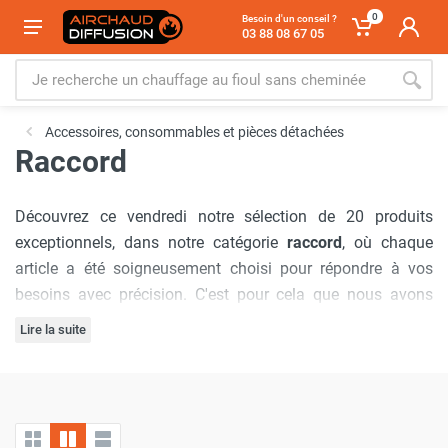
0
Besoin d'un conseil ?
03 88 08 67 05
Accessoires, consommables et pièces détachées
Raccord
Découvrez ce vendredi notre sélection de 20 produits
exceptionnels, dans notre catégorie
raccord
, où chaque
article a été soigneusement choisi pour répondre à vos
besoins avec précision. C'est pour cela que nous avons
sélectionné les marques :
Sovelor-Dantherm
,
Frico
,
Seet
,
Lire la suite
SPLUS
,
Trotec
,
Renson
.
Notre engagement à offrir
les meilleurs prix du marché
est
inébranlable, garantissant que vous bénéficierez d'offres
inégalées à chaque visite. De plus, nous comprenons