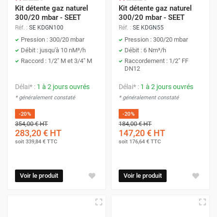
Kit détente gaz naturel
Kit détente gaz naturel
300/20 mbar - SEET
300/20 mbar - SEET
Réf. :
SE KDGN100
Réf. :
SE KDGN55
Pression : 300/20 mbar
Pression : 300/20 mbar
Débit : jusqu'à 10 nM³/h
Débit : 6 Nm³/h
Raccord : 1/2" M et 3/4" M
Raccordement : 1/2" FF
DN12
Délai* :
1 à 2 jours ouvrés
Délai* :
1 à 2 jours ouvrés
* généralement constaté
* généralement constaté
-20%
-20%
354,00 €
HT
184,00 €
HT
283,20 €
HT
147,20 €
HT
soit
339,84 €
TTC
soit
176,64 €
TTC
Voir le produit
Voir le produit