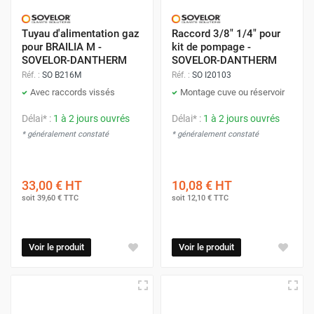
Tuyau d'alimentation gaz
Raccord 3/8" 1/4" pour
pour BRAILIA M -
kit de pompage -
SOVELOR-DANTHERM
SOVELOR-DANTHERM
Réf. :
SO B216M
Réf. :
SO I20103
Avec raccords vissés
Montage cuve ou réservoir
Délai* :
1 à 2 jours ouvrés
Délai* :
1 à 2 jours ouvrés
* généralement constaté
* généralement constaté
33,00 €
HT
10,08 €
HT
soit
39,60 €
TTC
soit
12,10 €
TTC
Voir le produit
Voir le produit