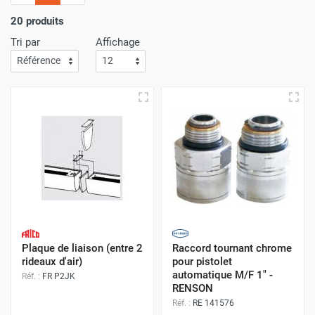
l'importance
d'un service de livraison rapide
! C'est
pourquoi nous nous assurons que votre commande arrive
20 produits
à votre porte avec
la plus grande efficacité
.
Tri par
Affichage
Faites vos achats sur Airchaud Diffusion pour une
expérience où l'excellence et la vitesse de livraison s'allient
à l'avantage de prix compétitifs.
Plaque de liaison (entre 2
Raccord tournant chrome
rideaux d'air)
pour pistolet
automatique M/F 1" -
Réf. :
FR P2JK
RENSON
Réf. :
RE 141576