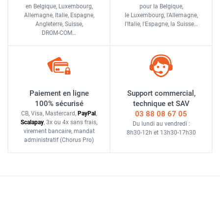
en Belgique, Luxembourg,
pour la Belgique,
Allemagne, Italie, Espagne,
le Luxembourg,
l'Allemagne,
Angleterre, Suisse,
l'Italie,
l'Espagne,
la Suisse…
DROM-COM…
Paiement en ligne
Support commercial,
100% sécurisé
technique et SAV
03 88 08 67 05
CB, Visa, Mastercard,
Pay
Pal
,
Scalapay
,
3x ou 4x sans frais
,
Du lundi au vendredi :
virement bancaire
, mandat
8h30-12h
et
13h30-17h30
administratif
(Chorus Pro)