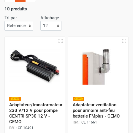
l'importance
d'un service de livraison rapide
! C'est
pourquoi nous nous assurons que votre commande arrive
10 produits
à votre porte avec
la plus grande efficacité
.
Tri par
Affichage
Faites vos achats sur Airchaud Diffusion pour une
expérience où l'excellence et la vitesse de livraison s'allient
à l'avantage de prix compétitifs.
Adaptateur/transformateur
Adaptateur ventilation
230 V/12 V pour pompe
pour armoire anti-feu
CENTRI SP30 12 V -
batterie FMplus - CEMO
CEMO
Réf. :
CE 11661
Réf. :
CE 10491