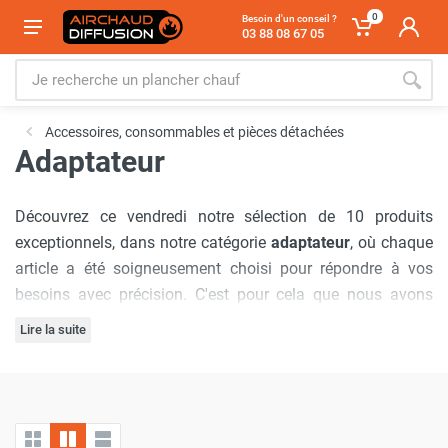
0
Besoin d'un conseil ?
03 88 08 67 05
Accessoires, consommables et pièces détachées
Adaptateur
Découvrez ce vendredi notre sélection de 10 produits
exceptionnels, dans notre catégorie
adaptateur
, où chaque
article a été soigneusement choisi pour répondre à vos
besoins avec précision. C'est pour cela que nous avons
sélectionné les marques :
Sovelor-Dantherm
,
Frico
,
Trotec
,
Lire la suite
Cemo
.
Notre engagement à offrir
les meilleurs prix du marché
est
inébranlable, garantissant que vous bénéficierez d'offres
inégalées à chaque visite. De plus, nous comprenons