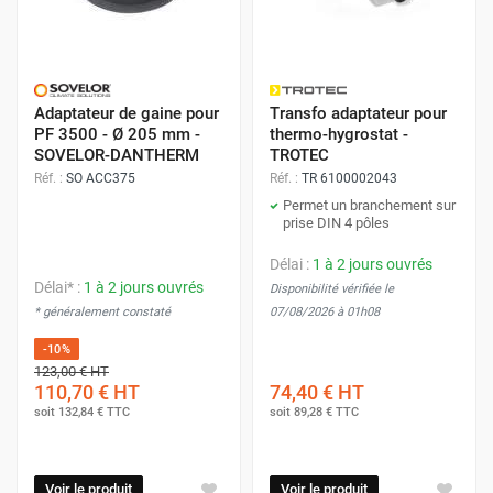
Adaptateur de gaine pour
Transfo adaptateur pour
PF 3500 - Ø 205 mm -
thermo-hygrostat -
SOVELOR-DANTHERM
TROTEC
Réf. :
SO ACC375
Réf. :
TR 6100002043
Permet un branchement sur
prise DIN 4 pôles
Délai :
1 à 2 jours ouvrés
Délai* :
1 à 2 jours ouvrés
Disponibilité vérifiée le
* généralement constaté
07/08/2026 à 01h08
-10%
123,00 €
HT
110,70 €
HT
74,40 €
HT
soit
132,84 €
TTC
soit
89,28 €
TTC
Voir le produit
Voir le produit