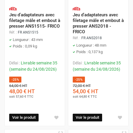
Jeu d'adaptateurs avec
Jeu d'adaptateurs avec
filetage mâle et embout à
filetage mâle et embout à
presser ANS1515- FRICO
presser ANS2018 -
FRICO
Réf. :
FR ANS1515
Réf. :
FR ANS2018
Longueur : 43 mm
Longueur : 48 mm
Poids : 0,09 kg
Poids : 0,137 kg
Délai :
Livrable semaine 35
Délai :
Livrable semaine 35
(semaine du 24/08/2026)
(semaine du 24/08/2026)
-25%
-25%
64,00 €
HT
72,00 €
HT
48,00 €
HT
54,00 €
HT
soit
57,60 €
TTC
soit
64,80 €
TTC
Voir le produit
Voir le produit