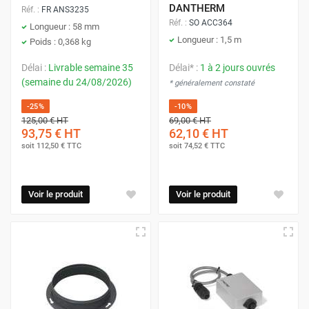
DANTHERM
Réf. :
FR ANS3235
Réf. :
SO ACC364
Longueur : 58 mm
Longueur : 1,5 m
Poids : 0,368 kg
Délai :
Livrable semaine 35
Délai* :
1 à 2 jours ouvrés
(semaine du 24/08/2026)
* généralement constaté
-25%
-10%
125,00 €
HT
69,00 €
HT
93,75 €
HT
62,10 €
HT
soit
112,50 €
TTC
soit
74,52 €
TTC
Voir le produit
Voir le produit