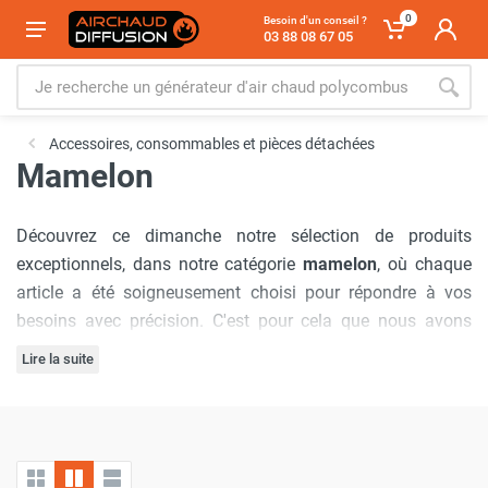
0
Besoin d'un conseil ?
03 88 08 67 05
Accessoires, consommables et pièces détachées
Mamelon
Découvrez ce dimanche notre sélection de produits
exceptionnels, dans notre catégorie
mamelon
, où chaque
article a été soigneusement choisi pour répondre à vos
besoins avec précision. C'est pour cela que nous avons
sélectionné les marques :
Cemo
,
Renson
.
Lire la suite
Notre engagement à offrir
les meilleurs prix du marché
est
inébranlable, garantissant que vous bénéficierez d'offres
inégalées à chaque visite. De plus, nous comprenons