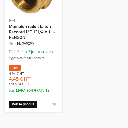
Mamelon réduit laiton -
Raccord MF 1"1/4 x 1" -
RENSON
Réf. :
RE 369295
Délai* :
1 à 2 jours ouvrés
* généralement constaté
-10%
4,94 €
HT
4,45 €
HT
soit
5,34 €
TTC
LIVRAISON GRATUITE
Voir le produit