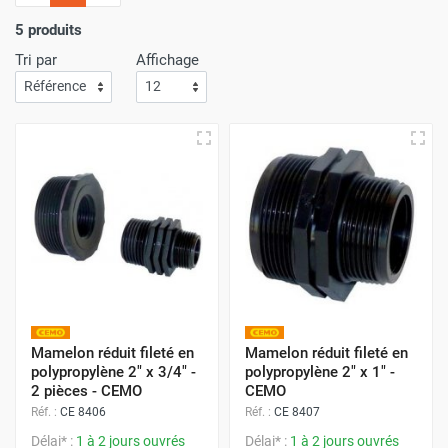
l'importance
d'un service de livraison rapide
! C'est
pourquoi nous nous assurons que votre commande arrive
5 produits
à votre porte avec
la plus grande efficacité
.
Tri par
Affichage
Faites vos achats sur Airchaud Diffusion pour une
expérience où l'excellence et la vitesse de livraison s'allient
à l'avantage de prix compétitifs.
Mamelon réduit fileté en
Mamelon réduit fileté en
polypropylène 2" x 3/4" -
polypropylène 2" x 1" -
2 pièces - CEMO
CEMO
Réf. :
CE 8406
Réf. :
CE 8407
Délai* :
1 à 2 jours ouvrés
Délai* :
1 à 2 jours ouvrés