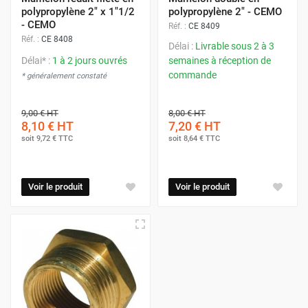
polypropylène 2" x 1"1/2
polypropylène 2" - CEMO
- CEMO
Réf. :
CE 8409
Réf. :
CE 8408
Délai :
Livrable sous 2 à 3
Délai* :
1 à 2 jours ouvrés
semaines à réception de
commande
* généralement constaté
9,00 €
HT
8,00 €
HT
8,10 €
HT
7,20 €
HT
soit
9,72 €
TTC
soit
8,64 €
TTC
Voir le produit
Voir le produit