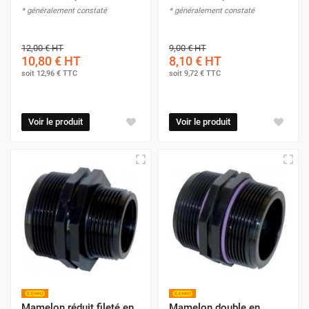
* généralement constaté
* généralement constaté
12,00 €
HT
9,00 €
HT
10,80 €
HT
8,10 €
HT
soit
12,96 €
TTC
soit
9,72 €
TTC
Voir le produit
Voir le produit
Mamelon réduit fileté en
Mamelon double en