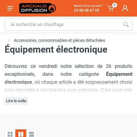
0
Besoin d'un conseil ?
03 88 08 67 05
Accessoires, consommables et pièces détachées
Équipement électronique
Découvrez ce vendredi notre sélection de 26 produits
exceptionnels, dans notre catégorie
Équipement
électronique
, où chaque article a été soigneusement choisi
pour répondre à vos besoins avec précision. C'est pour cela
que nous avons sélectionné les marques :
Sovelor-
Lire la suite
Dantherm
,
Frico
,
SPLUS
,
Trotec
,
Cemo
,
Fargau
,
S&P
Notre engagement à offrir
les meilleurs prix du marché
est
France / Unelvent
,
Vortice
,
Inelco
,
Heatcom
,
MTM
,
inébranlable, garantissant que vous bénéficierez d'offres
WineMaster
.
inégalées à chaque visite. De plus, nous comprenons