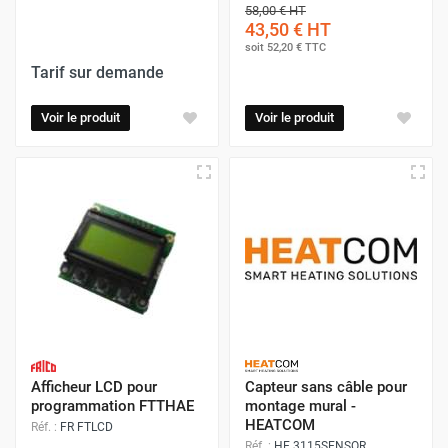
58,00 €
HT
43,50 €
HT
soit
52,20 €
TTC
Tarif sur demande
Voir le produit
Voir le produit
Afficheur LCD pour
Capteur sans câble pour
programmation FTTHAE
montage mural -
HEATCOM
Réf. :
FR FTLCD
Réf. :
HE 3115SENSOR