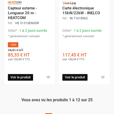
Capteur externe -
Carte électronique
Longueur 20 m -
15kW/22kW - INELCO
HEATCOM
Réf. :
IN 71618962
Réf. :
HE 3131SENSOR
Délai* :
1 à 2 jours ouvrés
Délai* :
1 à 2 jours ouvrés
* généralement constaté
* généralement constaté
-10%
94,81 €
HT
85,33 €
HT
117,45 €
HT
soit
102,40 €
TTC
soit
140,94 €
TTC
Voir le produit
Voir le produit
Vous avez vu les produits 1 à 12 sur 25