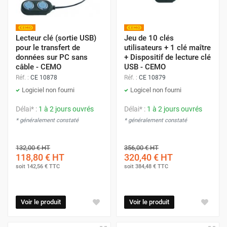
Lecteur clé (sortie USB)
Jeu de 10 clés
pour le transfert de
utilisateurs + 1 clé maître
données sur PC sans
+ Dispositif de lecture clé
câble - CEMO
USB - CEMO
Réf. :
CE 10878
Réf. :
CE 10879
Logiciel non fourni
Logicel non fourni
Délai* :
1 à 2 jours ouvrés
Délai* :
1 à 2 jours ouvrés
* généralement constaté
* généralement constaté
132,00 €
HT
356,00 €
HT
118,80 €
HT
320,40 €
HT
soit
142,56 €
TTC
soit
384,48 €
TTC
Voir le produit
Voir le produit