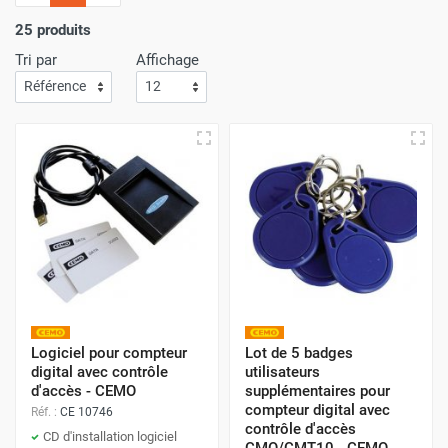
l'importance
d'un service de livraison rapide
! C'est
pourquoi nous nous assurons que votre commande arrive
25 produits
à votre porte avec
la plus grande efficacité
.
Tri par
Affichage
Faites vos achats sur Airchaud Diffusion pour une
expérience où l'excellence et la vitesse de livraison s'allient
à l'avantage de prix compétitifs.
Logiciel pour compteur
Lot de 5 badges
digital avec contrôle
utilisateurs
d'accès - CEMO
supplémentaires pour
compteur digital avec
Réf. :
CE 10746
contrôle d'accès
CD d'installation logiciel
CMO/CMT10 - CEMO