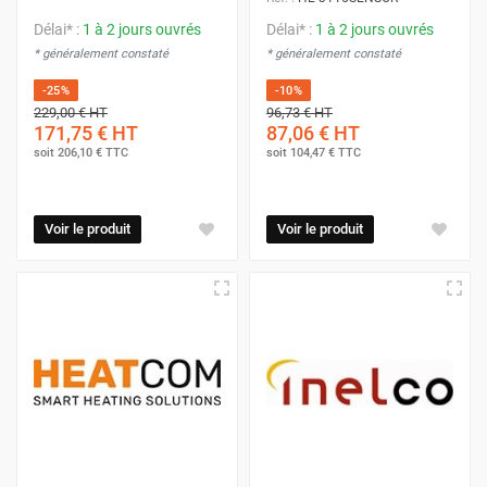
Délai* :
1 à 2 jours ouvrés
Délai* :
1 à 2 jours ouvrés
* généralement constaté
* généralement constaté
-25%
-10%
229,00 €
HT
96,73 €
HT
171,75 €
HT
87,06 €
HT
soit
206,10 €
TTC
soit
104,47 €
TTC
Voir le produit
Voir le produit