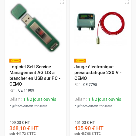
Logiciel Self Service
Jauge électronique
Management AGILIS à
pressostatique 230 V -
brancher en USB sur PC -
CEMO
CEMO
Réf. :
CE 7795
Réf. :
CE 11909
Délai* :
1 à 2 jours ouvrés
Délai* :
1 à 2 jours ouvrés
* généralement constaté
* généralement constaté
409,00 €
HT
451,00 €
HT
368,10 €
HT
405,90 €
HT
soit
441,72 €
TTC
soit
487,08 €
TTC