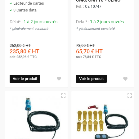
Lecteur de cartes
Réf. :
CE 10747
3 Cartes data
Délai* :
1 à 2 jours ouvrés
Délai* :
1 à 2 jours ouvrés
* généralement constaté
* généralement constaté
262,00 €
HT
73,00 €
HT
235,80 €
HT
65,70 €
HT
soit
282,96 €
TTC
soit
78,84 €
TTC
Voir le produit
Voir le produit