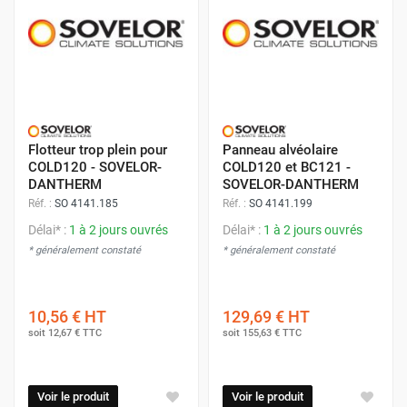
Flotteur trop plein pour
Panneau alvéolaire
COLD120 - SOVELOR-
COLD120 et BC121 -
DANTHERM
SOVELOR-DANTHERM
Réf. :
SO 4141.185
Réf. :
SO 4141.199
Délai* :
1 à 2 jours ouvrés
Délai* :
1 à 2 jours ouvrés
* généralement constaté
* généralement constaté
10,56 €
HT
129,69 €
HT
soit
12,67 €
TTC
soit
155,63 €
TTC
Voir le produit
Voir le produit