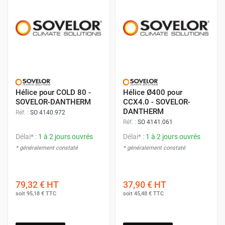
Hélice pour COLD 80 -
Hélice Ø400 pour
SOVELOR-DANTHERM
CCX4.0 - SOVELOR-
DANTHERM
Réf. :
SO 4140.972
Réf. :
SO 4141.061
Délai* :
1 à 2 jours ouvrés
Délai* :
1 à 2 jours ouvrés
* généralement constaté
* généralement constaté
79,32 €
HT
37,90 €
HT
soit
95,18 €
TTC
soit
45,48 €
TTC