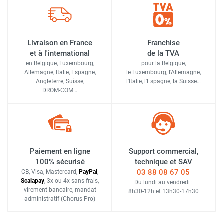
Livraison en France
Franchise
et à l'international
de la TVA
en Belgique, Luxembourg,
pour la Belgique,
Allemagne, Italie, Espagne,
le Luxembourg,
l'Allemagne,
Angleterre, Suisse,
l'Italie,
l'Espagne,
la Suisse…
DROM-COM…
Paiement en ligne
Support commercial,
100% sécurisé
technique et SAV
03 88 08 67 05
CB, Visa, Mastercard,
Pay
Pal
,
Scalapay
,
3x ou 4x sans frais
,
Du lundi au vendredi :
virement bancaire
, mandat
8h30-12h
et
13h30-17h30
administratif
(Chorus Pro)