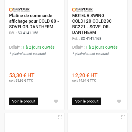
Platine de commande
MOTEUR SWING
affichage pour COLD 80 -
COLD120 COLD230
SOVELOR-DANTHERM
BC221 - SOVELOR-
DANTHERM
Réf. :
SO 4141.158
Réf. :
SO 4141.168
Délai* :
1 à 2 jours ouvrés
Délai* :
1 à 2 jours ouvrés
* généralement constaté
* généralement constaté
53,30 €
HT
12,20 €
HT
soit
63,96 €
TTC
soit
14,64 €
TTC
Voir le produit
Voir le produit