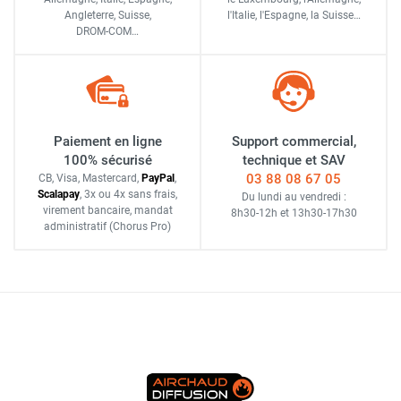
Angleterre, Suisse,
l'Italie,
l'Espagne,
la Suisse…
DROM-COM…
Paiement en ligne
Support commercial,
100% sécurisé
technique et SAV
03 88 08 67 05
CB, Visa, Mastercard,
Pay
Pal
,
Scalapay
,
3x ou 4x sans frais
,
Du lundi au vendredi :
virement bancaire
, mandat
8h30-12h
et
13h30-17h30
administratif
(Chorus Pro)