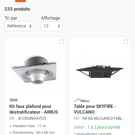
l'importance
d'un service de livraison rapide
! C'est
pourquoi nous nous assurons que votre commande arrive
233 produits
à votre porte avec
la plus grande efficacité
.
Tri par
Affichage
Faites vos achats sur Airchaud Diffusion pour une
expérience où l'excellence et la vitesse de livraison s'allient
à l'avantage de prix compétitifs.
Kit faux plafond pour
Table pour SKYFIRE -
déstratificateur - AIRIUS
VULCANO
Réf. :
AI CEILING-KIT25
Réf. :
AR AD ADJ-LASCO-TABLE-1
Hauteur max : 11 m
Délai* :
1 à 2 jours ouvrés
Dimensions : 60 x 60 cm
* généralement constaté