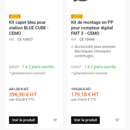
Kit capot bleu pour
Kit de montage en PP
station BLUE CUBE -
pour compteur digital
CEMO
FMT 3 - CEMO
Réf. :
CE 10437
Réf. :
CE 10446
Accessoire pour pompes
électriques chimiques
centrifuges
Délai* :
1 à 2 jours ouvrés
Délai* :
1 à 2 jours ouvrés
* généralement constaté
* généralement constaté
441,00 €
HT
199,00 €
HT
396,90 €
HT
179,10 €
HT
soit
476,28 €
TTC
soit
214,92 €
TTC
Voir le produit
Voir le produit