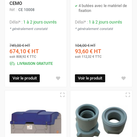
CEMO
4 butées avec le matériel de
Réf. :
CE 10008
fixation
Délai* :
1 à 2 jours ouvrés
Délai* :
1 à 2 jours ouvrés
* généralement constaté
* généralement constaté
749,00 €
HT
104,00 €
HT
674,10 €
HT
93,60 €
HT
soit
808,92 €
TTC
soit
112,32 €
TTC
LIVRAISON GRATUITE
Voir le produit
Voir le produit