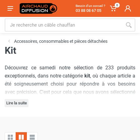
0
Besoin d'un conseil ?
03 88 08 67 05
Accessoires, consommables et pièces détachées
Kit
Découvrez ce samedi notre sélection de 233 produits
exceptionnels, dans notre catégorie
kit
, où chaque article a
été soigneusement choisi pour répondre à vos besoins
avec précision. C'est pour cela que nous avons sélectionné
les marques :
Sovelor-Dantherm
,
Frico
,
Seet
,
SPLUS
,
Star
Lire la suite
Progetti
,
Thermobile
,
Trotec
,
Emat
,
Cemo
,
S&P France /
Notre engagement à offrir
les meilleurs prix du marché
est
Unelvent
,
Vortice
,
Axelair
,
Vulcano France
,
Heatcom
,
inébranlable, garantissant que vous bénéficierez d'offres
Veltron Heaters
,
VTS
,
Airius
,
WineMaster
,
Renson
,
inégalées à chaque visite. De plus, nous comprenons
Stockfluid
.