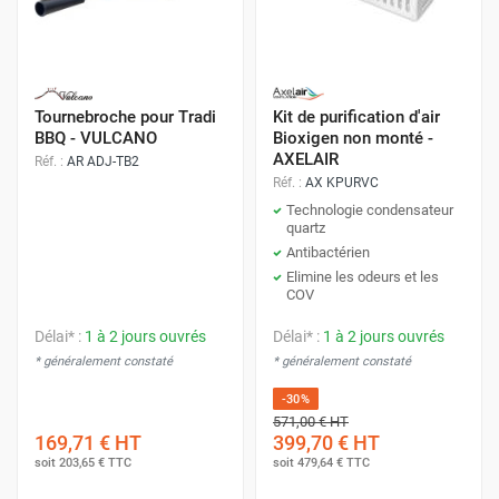
Tournebroche pour Tradi
Kit de purification d'air
BBQ - VULCANO
Bioxigen non monté -
AXELAIR
Réf. :
AR ADJ-TB2
Réf. :
AX KPURVC
Technologie condensateur
quartz
Antibactérien
Elimine les odeurs et les
COV
Délai* :
1 à 2 jours ouvrés
Délai* :
1 à 2 jours ouvrés
* généralement constaté
* généralement constaté
-30%
571,00 €
HT
169,71 €
HT
399,70 €
HT
soit
203,65 €
TTC
soit
479,64 €
TTC