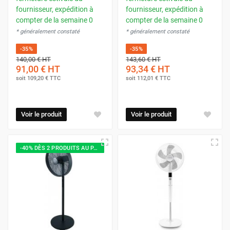
fournisseur, expédition à
fournisseur, expédition à
compter de la semaine 0
compter de la semaine 0
* généralement constaté
* généralement constaté
-35%
-35%
140,00 €
HT
143,60 €
HT
91,00 €
HT
93,34 €
HT
soit
109,20 €
TTC
soit
112,01 €
TTC
Voir le produit
Voir le produit
-40% DÈS 2 PRODUITS AU PANIER