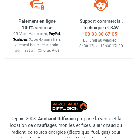
Paiement en ligne
Support commercial,
100% sécurisé
technique et SAV
03 88 08 67 05
CB, Visa, Mastercard,
Pay
Pal
,
Scalapay
,
3x ou 4x sans frais
,
Du lundi au vendredi :
virement bancaire
, mandat
8h30-12h
et
13h30-17h30
administratif
(Chorus Pro)
Depuis 2003,
Airchaud Diffusion
propose la vente et la
location de chauffages mobiles et fixes, à air chaud ou
radiant, de toutes énergies (électrique, fuel, gaz) pour