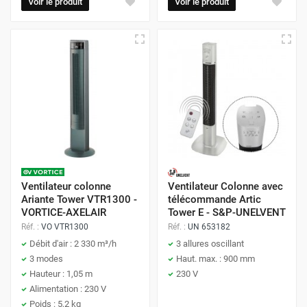
Voir le produit
Voir le produit
Ventilateur colonne
Ventilateur Colonne avec
Ariante Tower VTR1300 -
télécommande Artic
VORTICE-AXELAIR
Tower E - S&P-UNELVENT
Réf. :
VO VTR1300
Réf. :
UN 653182
Débit d'air : 2 330 m³/h
3 allures oscillant
3 modes
Haut. max. : 900 mm
Hauteur : 1,05 m
230 V
Alimentation : 230 V
Poids : 5,2 kg