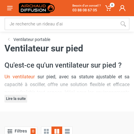
0
Besoin d'un conseil ?
03 88 08 67 05
Ventilateur portable
Ventilateur sur pied
Qu'est-ce qu'un ventilateur sur pied ?
Un ventilateur
sur pied, avec sa stature ajustable et sa
capacité à osciller, offre une solution flexible et efficace
pour rafraîchir tout espace. Idéal pour les environnements
Lire la suite
où les besoins varient, ce type de ventilateur permet de
diriger l'air frais exactement là où vous le souhaitez. Doté
de plusieurs vitesses, il s'adapte à divers degrés de chaleur,
rendant votre espace plus agréable sans les contraintes
Pourquoi acheter un ventilateur sur
d'une installation fixe. Sa mobilité le rend parfait pour les
Filtres
0