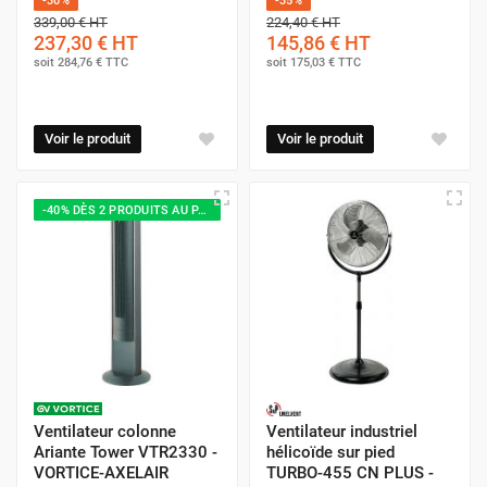
-30%
-35%
un intervalle prédéfini. Cette fonction est particulièrement
339,00 €
HT
224,40 €
HT
237,30 €
HT
145,86 €
HT
utile pour ceux qui souhaitent endormir avec un ventilateur
soit
284,76 €
TTC
soit
175,03 €
TTC
allumé, sans le laisser fonctionner toute la nuit.
Voir le produit
Voir le produit
-40% DÈS 2 PRODUITS AU PANIER
Ventilateur colonne
Ventilateur industriel
Ariante Tower VTR2330 -
hélicoïde sur pied
VORTICE-AXELAIR
TURBO-455 CN PLUS -