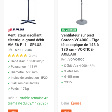
intègrent des commandes à distance. Idéal pour ajuster les
réglages sans se déplacer, ce type de ventilateur est parfait
pour les environnements où la commodité prime, comme
les chambres ou les salles de séjour.
Ventilateurs à vitesse variable :
Selon l'intensité de la
chaleur ou vos préférences personnelles, un ventilateur
Ventilateur oscillant
Ventilateur sur pied
offrant plusieurs vitesses peut être crucial. Ces modèles
électrique grand débit
Gordon VC4000 - Tige
VM 56 PI.1 - SPLUS
télescopique de 148 à
vous permettent d'ajuster la puissance de ventilation,
180 cm - VORTICE-
Réf. :
SP 2112084
garantissant ainsi un confort personnalisé.
AXELAIR
2 avis
Réf. :
VO VC4000
Débit d'air : 10 500 m³/h
Ventilateurs silencieux :
Pour les espaces nécessitant un
Débit d'air 4 000 m³/h
Puissance : 115 W
3 vitesses
calme absolu, comme les bureaux ou les chambres à
Diamètre : 500 mm
Ø 458 mm
Indice de protection : IP20
coucher, les ventilateurs conçus pour être discrets sont
230 V
3 allures oscillantes
essentiels. Ils fournissent une brise agréable sans perturber
Poids : 17 kg
le silence.
Délai :
Livrable semaine 45
(semaine du 02/11/2026)
Délai :
Épuisé
Ventilateurs avec minuterie
: Un ventilateur équipé d'une
fonction minuterie peut s'éteindre automatiquement après