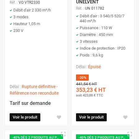
UNELVENT
Réf. :
VO VTR2330
Réf. :
UN 011782
Débit d'air 2 330 m³/h
Débit d'air : 3 540/5 520/7
3 modes
440 m³/h
Hauteur 1,05 m
Puissance : 110 W
230 V
Diamètre : 450 mm
3 vitesses
Indice de protection : IP20
Poids : 9,6 kg
Délai :
Épuisé
-20%
441,54 €
HT
Délai :
Rupture définitive -
353,23 €
HT
Référence non reconduite
soit
423,88 €
TTC
Tarif sur demande
Voir le produit
Voir le produit
-40% DÈS 2 PRODUITS AU PANIER
-40% DÈS 2 PRODUITS AU PANIER