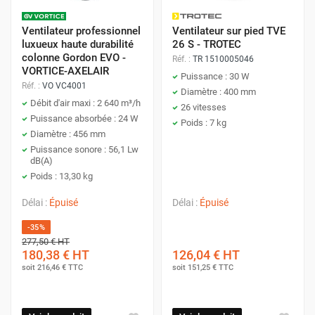
Ventilateur professionnel
Ventilateur sur pied TVE
luxueux haute durabilité
26 S - TROTEC
colonne Gordon EVO -
Réf. :
TR 1510005046
VORTICE-AXELAIR
Puissance : 30 W
Réf. :
VO VC4001
Diamètre : 400 mm
Débit d'air maxi : 2 640 m³/h
26 vitesses
Puissance absorbée : 24 W
Poids : 7 kg
Diamètre : 456 mm
Puissance sonore : 56,1 Lw
dB(A)
Poids : 13,30 kg
Délai :
Épuisé
Délai :
Épuisé
-35%
277,50 €
HT
180,38 €
HT
126,04 €
HT
soit
216,46 €
TTC
soit
151,25 €
TTC