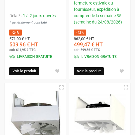
fermeture estivale du
fournisseur, expédition à
Délai* :
1 à 2 jours ouvrés
compter de la semaine 35
(semaine du 24/08/2026)
* généralement constaté
-24%
-42%
671,00 €
HT
862,00 €
HT
509,96 €
HT
499,47 €
HT
soit
611,95 €
TTC
soit
599,36 €
TTC
LIVRAISON GRATUITE
LIVRAISON GRATUITE
Voir le produit
Voir le produit