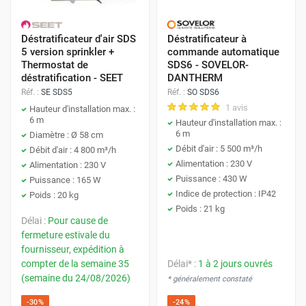
Déstratificateur d'air SDS
Déstratificateur à
5 version sprinkler +
commande automatique
Thermostat de
SDS6 - SOVELOR-
déstratification - SEET
DANTHERM
Réf. :
SE SDS5
Réf. :
SO SDS6
1 avis
Hauteur d'installation max. :
6 m
Hauteur d'installation max. :
6 m
Diamètre : Ø 58 cm
Débit d'air : 5 500 m³/h
Débit d'air : 4 800 m³/h
Alimentation : 230 V
Alimentation : 230 V
Puissance : 430 W
Puissance : 165 W
Indice de protection : IP42
Poids : 20 kg
Poids : 21 kg
Délai :
Pour cause de
fermeture estivale du
fournisseur, expédition à
compter de la semaine 35
Délai* :
1 à 2 jours ouvrés
(semaine du 24/08/2026)
* généralement constaté
-30%
-24%