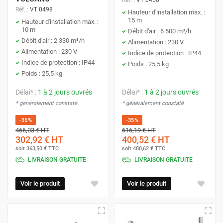
Réf. :
VT 0498
Hauteur d'installation max. :
15 m
Hauteur d'installation max. :
10 m
Débit d'air : 6 500 m³/h
Débit d'air : 2 330 m³/h
Alimentation : 230 V
Alimentation : 230 V
Indice de protection : IP44
Indice de protection : IP44
Poids : 25,5 kg
Poids : 25,5 kg
Délai* :
1 à 2 jours ouvrés
Délai* :
1 à 2 jours ouvrés
* généralement constaté
* généralement constaté
-35%
-35%
466,03 €
HT
616,19 €
HT
302,92 €
HT
400,52 €
HT
soit
363,50 €
TTC
soit
480,62 €
TTC
LIVRAISON GRATUITE
LIVRAISON GRATUITE
Voir le produit
Voir le produit