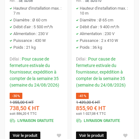
Réf. :
SE SDS6
Réf. :
SE SDS10
Hauteur d'installation max. :
Hauteur d'installation max. :
7 m
10 m
Diamètre : Ø 60 cm
Diamètre : Ø 65 cm
Débit d'air : 5 500 m³/h
Débit d'air : 9 400 m³/h
Alimentation : 230 V
Alimentation : 230 V
Puissance : 430 W
Puissance : 2 x 410 W
Poids : 21 kg
Poids : 36 kg
Délai :
Pour cause de
Délai :
Pour cause de
fermeture estivale du
fermeture estivale du
fournisseur, expédition à
fournisseur, expédition à
compter de la semaine 35
compter de la semaine 35
(semaine du 24/08/2026)
(semaine du 24/08/2026)
-30%
-41%
1 055,00 €
HT
1 439,00 €
HT
738,50 €
HT
855,90 €
HT
soit
886,20 €
TTC
soit
1 027,08 €
TTC
LIVRAISON GRATUITE
LIVRAISON GRATUITE
Voir le produit
Voir le produit