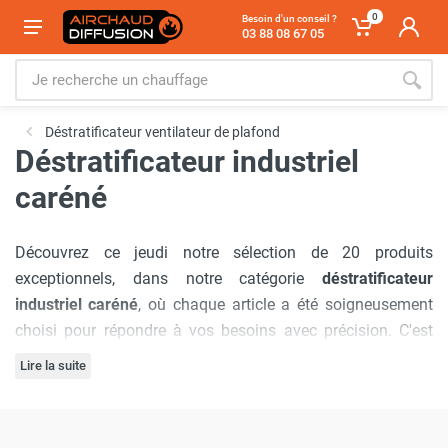
0
Besoin d'un conseil ?
03 88 08 67 05
Déstratificateur ventilateur de plafond
Déstratificateur industriel
caréné
Découvrez ce jeudi notre sélection de 20 produits
exceptionnels, dans notre catégorie
déstratificateur
industriel caréné
, où chaque article a été soigneusement
choisi pour répondre à vos besoins avec précision. C'est
pour cela que nous avons sélectionné les marques :
Lire la suite
Sovelor-Dantherm
,
Seet
,
SPLUS
,
Axelair
,
VTS
.
Notre engagement à offrir
les meilleurs prix du marché
est
inébranlable, garantissant que vous bénéficierez d'offres