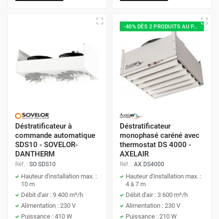
-40% DÈS 2 PRODUITS AU PANIER
Déstratificateur à
Déstratificateur
commande automatique
monophasé caréné avec
SDS10 - SOVELOR-
thermostat DS 4000 -
DANTHERM
AXELAIR
Réf. :
SO SDS10
Réf. :
AX DS4000
Hauteur d'installation max. :
Hauteur d'installation max. :
10 m
4 à 7 m
Débit d'air : 9 400 m³/h
Débit d'air : 3 600 m³/h
Alimentation : 230 V
Alimentation : 230 V
Puissance : 410 W
Puissance : 210 W