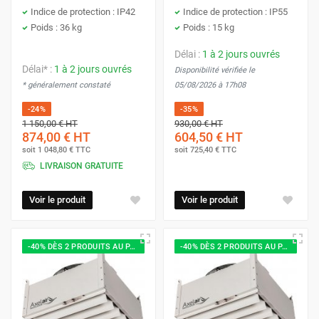
Indice de protection : IP42
Indice de protection : IP55
Poids : 36 kg
Poids : 15 kg
Délai :
1 à 2 jours ouvrés
Délai* :
1 à 2 jours ouvrés
Disponibilité vérifiée le
* généralement constaté
05/08/2026 à 17h08
-24%
-35%
1 150,00 €
HT
930,00 €
HT
874,00 €
HT
604,50 €
HT
soit
1 048,80 €
TTC
soit
725,40 €
TTC
LIVRAISON GRATUITE
Voir le produit
Voir le produit
-40% DÈS 2 PRODUITS AU PANIER
-40% DÈS 2 PRODUITS AU PANIER