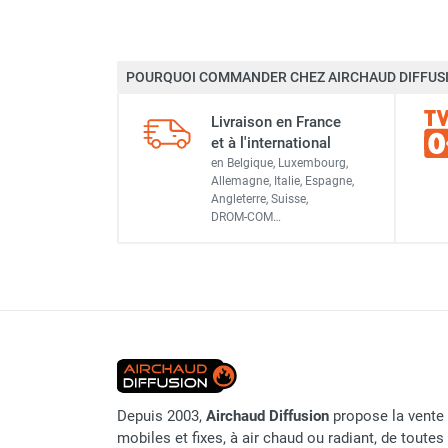
Déstratificateur ventilateur de
plafond
Déstratificateur industriel à pales
POURQUOI COMMANDER CHEZ AIRCHAUD DIFFUSI
Déstratificateur industriel caréné
Déstratificateur de plafond design
Livraison en France
Déstratificateur Airius
et à l'international
VMC
en Belgique, Luxembourg,
Caisson d'Extraction VMC Collective
Allemagne, Italie, Espagne,
Caisson d'Extraction VMC tertiaire
Angleterre, Suisse,
DROM-COM…
Déshumidificateur d'air
Déshumidificateur mobile
professionnel
Déshumidificateur fixe
Déshumidificateur de maison et de
confort
Déshumidificateur à adsorption /
Déshydrateur
Humidificateur d'air
Depuis 2003,
Airchaud Diffusion
propose la vente 
mobiles et fixes, à air chaud ou radiant, de toutes 
Purificateur d'air