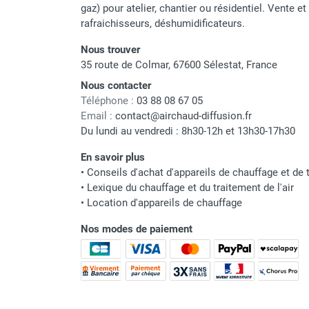
gaz) pour atelier, chantier ou résidentiel. Vente e
Neutraliseur d'odeur
rafraichisseurs, déshumidificateurs.
Hygiène
Sèche-main et sèche-cheveux
Nous trouver
Distributeur de savon
35 route de Colmar, 67600 Sélestat, France
Chauffage fixe atelier
Nous contacter
Chauffage d'atelier fixe au fioul et
Téléphone :
03 88 08 67 05
GNR
Email :
contact@airchaud-diffusion.fr
Chauffage au fioul avec réservoir
Du lundi au vendredi : 8h30-12h et 13h30-17h30
intégré
En savoir plus
Chauffage au fioul à raccorder sur
•
Conseils d'achat d'appareils de chauffage et de t
citerne
•
Lexique du chauffage et du traitement de l'air
Aérotherme au fioul
•
Location d'appareils de chauffage
Chauffage polycombustible / huile
Chauffage d'atelier fixe avec brûleur
Nos modes de paiement
gaz
Chauffage d'atelier suspendu
Chauffage suspendu au fioul
Chauffage suspendu au gaz
Chauffage FARM