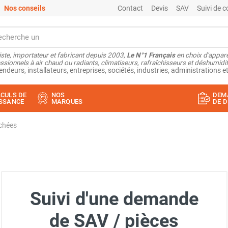
Nos conseils
Contact
Devis
SAV
Suivi de
ste, importateur et fabricant depuis 2003,
Le N°1 Français
en choix d'appare
ssionnels à air chaud ou radiants, climatiseurs, rafraîchisseurs et déshumidifi
endeurs, installateurs, entreprises, sociétés, industries, administrations et
CULS DE
NOS
DEM
SSANCE
MARQUES
DE D
achées
Suivi d'une demande
de SAV / pièces