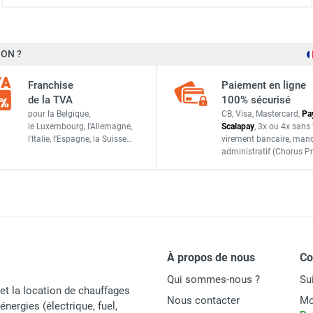
ON ?
Franchise
Paiement en ligne
de la TVA
100% sécurisé
pour la Belgique,
CB, Visa, Mastercard,
Pa
le Luxembourg,
l'Allemagne,
Scalapay
,
3x ou 4x sans 
l'Italie,
l'Espagne,
la Suisse…
virement bancaire
, man
administratif
(Chorus Pr
À propos de nous
C
Qui sommes-nous ?
Su
et la location de chauffages
Nous contacter
Mo
énergies (électrique, fuel,