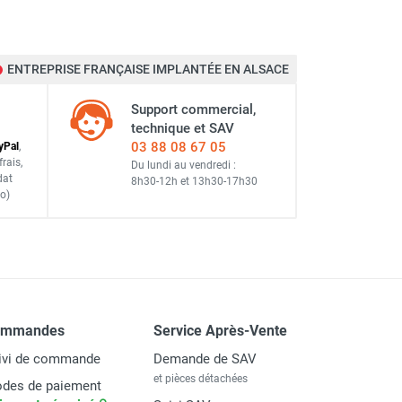
ENTREPRISE FRANÇAISE IMPLANTÉE EN ALSACE
Support commercial,
technique et SAV
03 88 08 67 05
y
Pal
,
frais
,
Du lundi au vendredi :
dat
8h30-12h
et
13h30-17h30
o)
ommandes
Service Après-Vente
ivi de commande
Demande de SAV
et pièces détachées
des de paiement