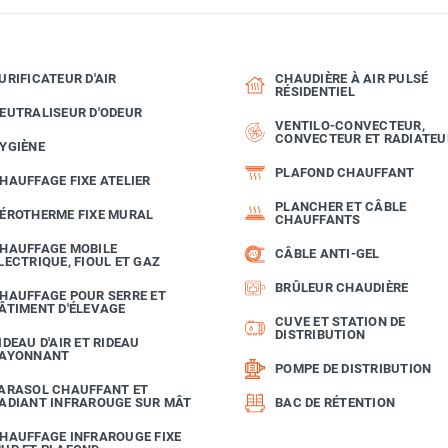
URIFICATEUR D'AIR
CHAUDIÈRE À AIR PULSÉ
RÉSIDENTIEL
EUTRALISEUR D'ODEUR
VENTILO-CONVECTEUR,
CONVECTEUR ET RADIATEU
YGIÈNE
PLAFOND CHAUFFANT
HAUFFAGE FIXE ATELIER
PLANCHER ET CÂBLE
ÉROTHERME FIXE MURAL
CHAUFFANTS
HAUFFAGE MOBILE
CÂBLE ANTI-GEL
LECTRIQUE, FIOUL ET GAZ
BRÛLEUR CHAUDIÈRE
HAUFFAGE POUR SERRE ET
ÂTIMENT D'ÉLEVAGE
CUVE ET STATION DE
DISTRIBUTION
IDEAU D'AIR ET RIDEAU
AYONNANT
POMPE DE DISTRIBUTION
ARASOL CHAUFFANT ET
ADIANT INFRAROUGE SUR MÂT
BAC DE RÉTENTION
HAUFFAGE INFRAROUGE FIXE