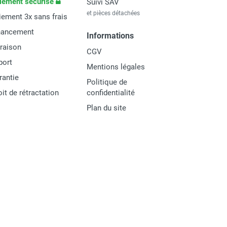
iement sécurisé
Suivi SAV
et pièces détachées
iement 3x sans frais
nancement
Informations
vraison
CGV
port
Mentions légales
rantie
Politique de
oit de rétractation
confidentialité
Plan du site