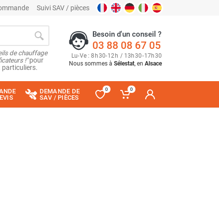
 commande
Suivi SAV / pièces
Besoin d'un conseil ?
03 88 08 67 05
ils de chauffage
Lu
-
Ve
: 8
h
30
-
12
h
/ 13
h
30
-
17
h
30
cateurs !"
pour
Nous sommes à
Sélestat
, en
Alsace
 particuliers.
0
0
ANDE
DEMANDE DE
EVIS
SAV / PIÈCES