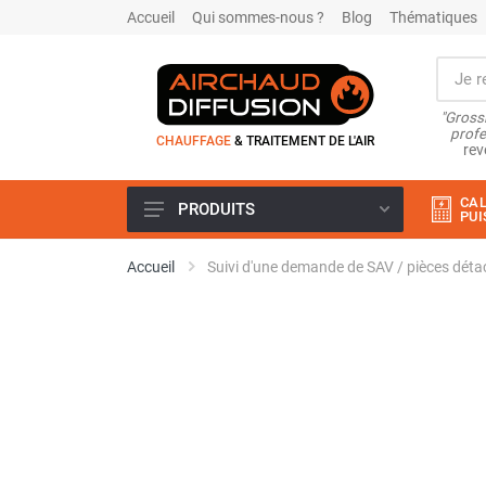
Accueil
Qui sommes-nous ?
Blog
Thématiques
"Grossi
profe
CHAUFFAGE
& TRAITEMENT DE L'AIR
rev
CAL
PRODUITS
PUI
Airchaud Location
Accueil
Suivi d'une demande de SAV / pièces dét
Climatiseur
Climatiseur mobile
Climatiseur mobile résidentiel et
tertiaire
Climatiseur fixe
Rafraîchisseur d'air
Rafraichisseur d'air mobile
Rafraîchisseur d'air gainable
Rafraichisseur d’air fixe