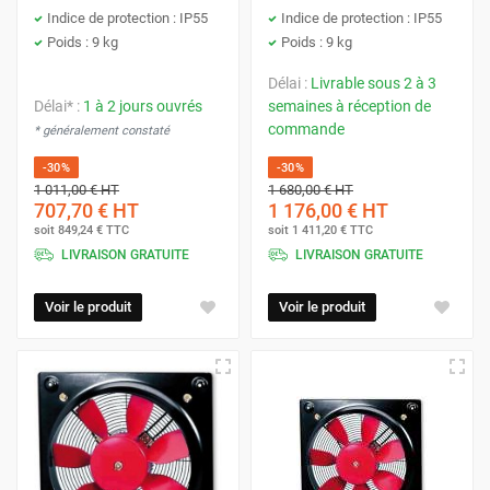
Indice de protection : IP55
Indice de protection : IP55
Poids : 9 kg
Poids : 9 kg
Délai :
Livrable sous 2 à 3
Délai* :
1 à 2 jours ouvrés
semaines à réception de
commande
* généralement constaté
-30%
-30%
1 011,00 €
HT
1 680,00 €
HT
707,70 €
HT
1 176,00 €
HT
soit
849,24 €
TTC
soit
1 411,20 €
TTC
LIVRAISON GRATUITE
LIVRAISON GRATUITE
Voir le produit
Voir le produit