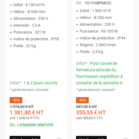
Réf. :
VO VHIBPM252
Débit : 8 180 m³/h
Débit : 1 500 m³/h
Hélice : Ø 630 mm
Hélice : Ø 256 mm
Alimentation : 230 V
Alimentation : 230 V
Intensité : 1,3 A
Puissance : 95-105 W
Puissance : 321 W
Indice de protection : IP44
Indice de protection : IP55
Régime : 2 800 t/min
Poids : 22 kg
Poids : 3,5 kg
Délai* :
Pour cause de
fermeture estivale du
fournisseur, expédition à
Délai* :
1 à 2 jours ouvrés
compter de la semaine 0
* généralement constaté
* généralement constaté
-30%
-35%
1 974,00 €
HT
547,00 €
HT
1 381,80 €
HT
355,55 €
HT
soit
1 658,16 €
TTC
soit
426,66 €
TTC
LIVRAISON GRATUITE