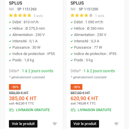
SPLUS
SPLUS
Réf. :
SP 1151260
Réf. :
SP 1151200
3 avis
1 avis
Débit : 810 m³/h
Débit : 1 090 m³/h
Hélice : Ø 275,5 mm
Hélice : Ø 260 mm
Alimentation : 230 V
Alimentation : 230 V
Intensité : 0,1 A
Intensité : 0,3 A
Puissance : 30 W
Puissance : 77 W
Indice de protection : IP55
Indice de protection : IP55
Poids : 1,8 kg
Poids : 5 kg
Délai* :
1 à 2 jours ouvrés
Délai* :
1 à 2 jours ouvrés
* généralement constaté
* généralement constaté
-30%
-30%
550,00 €
HT
887,00 €
HT
385,00 €
HT
620,90 €
HT
soit
462,00 €
TTC
soit
745,08 €
TTC
LIVRAISON GRATUITE
LIVRAISON GRATUITE
Voir le produit
Voir le produit