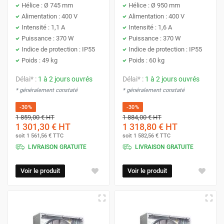
Hélice : Ø 745 mm
Hélice : Ø 950 mm
Alimentation : 400 V
Alimentation : 400 V
Intensité : 1,1 A
Intensité : 1,6 A
Puissance : 370 W
Puissance : 370 W
Indice de protection : IP55
Indice de protection : IP55
Poids : 49 kg
Poids : 60 kg
Délai* :
1 à 2 jours ouvrés
Délai* :
1 à 2 jours ouvrés
* généralement constaté
* généralement constaté
-30%
-30%
1 859,00 €
HT
1 884,00 €
HT
1 301,30 €
HT
1 318,80 €
HT
soit
1 561,56 €
TTC
soit
1 582,56 €
TTC
LIVRAISON GRATUITE
LIVRAISON GRATUITE
Voir le produit
Voir le produit