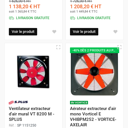
1 626,00 €
HT
1 726,00 €
HT
1 138,20 €
HT
1 208,20 €
HT
soit
1 365,84 €
TTC
soit
1 449,84 €
TTC
LIVRAISON GRATUITE
LIVRAISON GRATUITE
Voir le produit
Voir le produit
-40% DÈS 2 PRODUITS AU PANIER
Ventilateur extracteur
Aérateur extracteur d'air
d'air mural VT 8200 M -
mono Vorticel E
SPLUS
VHIBPM252 - VORTICE-
AXELAIR
Réf. :
SP 1151250