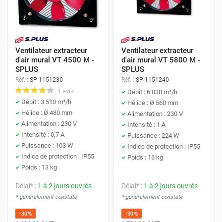
Ventilateur extracteur
Ventilateur extracteur
d'air mural VT 4500 M -
d'air mural VT 5800 M -
SPLUS
SPLUS
Réf. :
SP 1151230
Réf. :
SP 1151240
1 avis
Débit : 6 030 m³/h
Débit : 3 510 m³/h
Hélice : Ø 560 mm
Hélice : Ø 480 mm
Alimentation : 230 V
Alimentation : 230 V
Intensité : 1 A
Intensité : 0,7 A
Puissance : 224 W
Puissance : 103 W
Indice de protection : IP55
Indice de protection : IP55
Poids : 16 kg
Poids : 13 kg
Délai* :
1 à 2 jours ouvrés
Délai* :
1 à 2 jours ouvrés
* généralement constaté
* généralement constaté
-30%
-30%