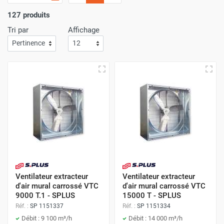
ventilateurs extracteurs d’air muraux hélicoïdaux
permet
127 produits
un brassage et une extraction d’air chaud, de fumées, de
Tri par
Affichage
produits de combustion, d’humidité ou de poussière. Optez
pour le
ventilateur
hélicoide
pour extraction d’air à hélices
le plus adapté à vos besoins de ventilation, de brassage et
de renouvellement de l’air.
Ventilateur extracteur
Ventilateur extracteur
d'air mural carrossé VTC
d'air mural carrossé VTC
9000 T.1 - SPLUS
15000 T - SPLUS
Réf. :
SP 1151337
Réf. :
SP 1151334
Débit : 9 100 m³/h
Débit : 14 000 m³/h