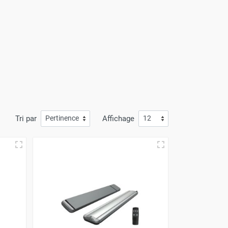
Tri par
Affichage
la puissance de l'appareil qu'il vous faut pour
Surface
10 - 45m²
45 - 100m²
100 - 500 m²