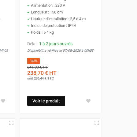
Alimentation : 230 V
Longueur : 150 cm
m
Hauteur d'installation : 2,5 à 4 m
Indice de protection : IP44
Poids : 5,4 kg
Délai :
1 à 2 jours ouvrés
 04h08
Disponibilité vérifiée le 07/08/2026 à 00h08
-30%
341,00 €
HT
238,70 €
HT
soit
286,44 €
TTC
Voir le produit