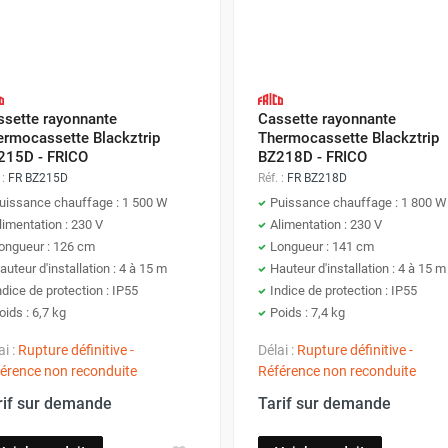
nt électrique ?
ue est une démarche méticuleuse qui nécessite une préparation e
ssette rayonnante
Cassette rayonnante
étapes pour une installation réussie.
ermocassette Blackztrip
Thermocassette Blackztrip
215D - FRICO
BZ218D - FRICO
 :
FR BZ215D
Réf. :
FR BZ218D
uissance chauffage : 1 500 W
Puissance chauffage : 1 800 W
limentation : 230 V
Alimentation : 230 V
votre chauffage radiant électrique. Il doit être placé à une 
ongueur : 126 cm
Longueur : 141 cm
truées
par des meubles ou des rideaux, car cela peut réduire l
auteur d'installation : 4 à 15 m
Hauteur d'installation : 4 à 15 m
 prévoir un espace de 50cm au dessus et 15cm sur les côtés de l
ndice de protection : IP55
Indice de protection : IP55
oids : 6,7 kg
Poids : 7,4 kg
ai :
Rupture définitive -
Délai :
Rupture définitive -
érence non reconduite
Référence non reconduite
r de tous les outils nécessaires : tournevis, perceuse, vis,
rif sur demande
Tarif sur demande
ez travailler
pour éviter tout risque d’électrocution.