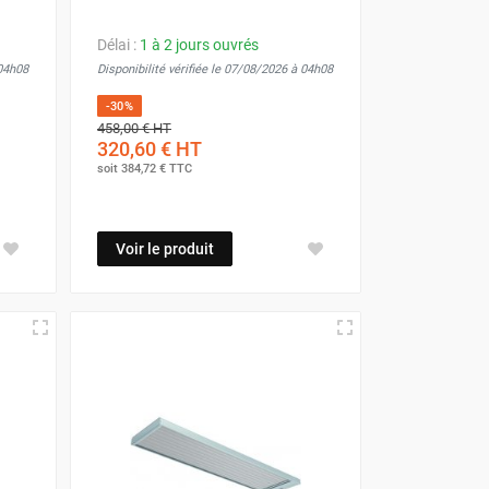
Délai :
1 à 2 jours ouvrés
 04h08
Disponibilité vérifiée le 07/08/2026 à 04h08
-30%
458,00 €
HT
320,60 €
HT
soit
384,72 €
TTC
Voir le produit