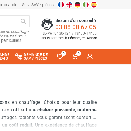
 commande
Suivi SAV / pièces
Besoin d'un conseil ?
03 88 08 67 05
ils de chauffage
Lu
-
Ve
: 8
h
30
-
12
h
/ 13
h
30
-
17
h
30
cateurs !"
pour
Nous sommes à
Sélestat
, en
Alsace
 particuliers.
0
0
ANDE
DEMANDE DE
EVIS
SAV / PIÈCES
oins en chauffage. Choisis pour leur qualité
ffusion offrent une
chaleur puissante, uniforme
uffages radiants vous garantissent confort et
un coût réduit
. Une expérience de chauffage