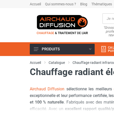
Accueil
Qui sommes-nous ?
Blog
Thématiques
"Grossi
profe
CHAUFFAGE
& TRAITEMENT DE L'AIR
rev
CAL
PRODUITS
PUI
Airchaud Location
Accueil
Catalogue
Chauffage radiant infraro
Climatiseur
Chauffage radiant él
Climatiseur mobile
Climatiseur mobile résidentiel et
tertiaire
Airchaud Diffusion
sélectionne les meilleurs
Climatiseur fixe
Rafraîchisseur d'air
exceptionnelle et leur performance certifiée, l
Rafraichisseur d'air mobile
et 100 % naturelle
. Fabriqués avec des matér
Rafraîchisseur d'air gainable
efficacité. Avec un
excellent rapport qualité/p
Rafraichisseur d’air fixe