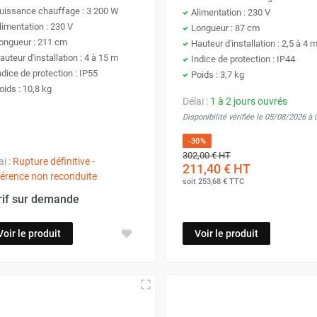
uissance chauffage : 3 200 W
Alimentation : 230 V
limentation : 230 V
Longueur : 87 cm
ongueur : 211 cm
Hauteur d'installation : 2,5 à 4 
auteur d'installation : 4 à 15 m
Indice de protection : IP44
ndice de protection : IP55
Poids : 3,7 kg
oids : 10,8 kg
Délai :
1 à 2 jours ouvrés
Disponibilité vérifiée le 05/08/2026 à
-30%
302,00 €
HT
ai :
Rupture définitive -
211,40 €
HT
érence non reconduite
soit
253,68 €
TTC
rif sur demande
Voir le produit
Voir le produit