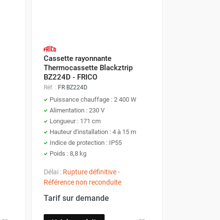
t des connaissances spécifiques pour assurer un
Cassette rayonnante
Thermocassette Blackztrip
BZ224D - FRICO
Réf. :
FR BZ224D
Puissance chauffage : 2 400 W
Alimentation : 230 V
hauteur appropriée pour garantir une diffusion
Longueur : 171 cm
’efficacité du chauffage. En règle général, le
Hauteur d'installation : 4 à 15 m
'appareil.
Indice de protection : IP55
Poids : 8,8 kg
Délai :
Rupture définitive -
Référence non reconduite
 chevilles et un détecteur de câbles.
Coupez
Tarif sur demande