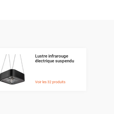
ce -
Livraison rapide
!
mal. Ce type de chauffage utilise des panneaux
air. Parfait pour les maisons et bureaux, mais
s, tout en s'intégrant harmonieusement à votre
Lustre infrarouge
électrique suspendu
Voir les 32 produits