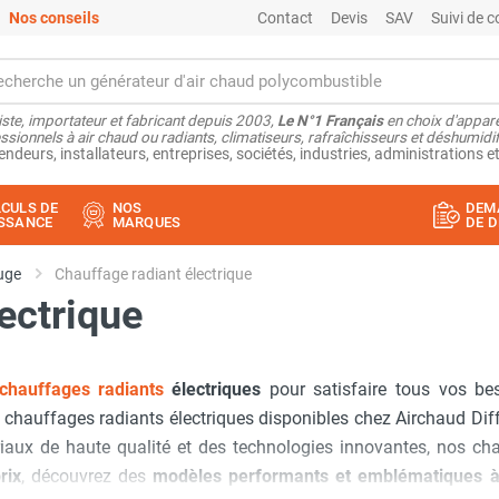
Nos conseils
Contact
Devis
SAV
Suivi de
ste, importateur et fabricant depuis 2003,
Le N°1 Français
en choix d'appare
ssionnels à air chaud ou radiants, climatiseurs, rafraîchisseurs et déshumidifi
endeurs, installateurs, entreprises, sociétés, industries, administrations et
CULS DE
NOS
DEM
SSANCE
MARQUES
DE D
uge
Chauffage radiant électrique
ectrique
chauffages radiants
électriques
pour satisfaire tous vos bes
es chauffages radiants électriques disponibles chez Airchaud Di
iaux de haute qualité et des technologies innovantes, nos cha
rix
, découvrez des
modèles performants et emblématiques à 