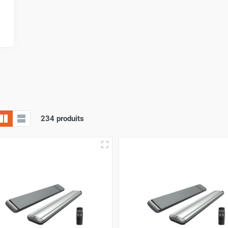
e
e bain
 électrique ai-je besoin ?
234 produits
uissance / surface pour vous aidez à faire votre choix quant à 
e
9kw
kw
kw