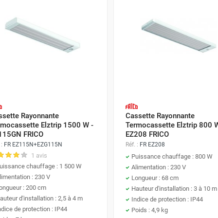
ssette Rayonnante
Cassette Rayonnante
rmocassette Elztrip 1500 W -
Termocassette Elztrip 800 W
115GN FRICO
EZ208 FRICO
 :
FR EZ115N+EZG115N
Réf. :
FR EZ208
1 avis
Puissance chauffage : 800 W
uissance chauffage : 1 500 W
Alimentation : 230 V
limentation : 230 V
Longueur : 68 cm
ongueur : 200 cm
Hauteur d'installation : 3 à 10 m
auteur d'installation : 2,5 à 4 m
Indice de protection : IP44
ndice de protection : IP44
Poids : 4,9 kg