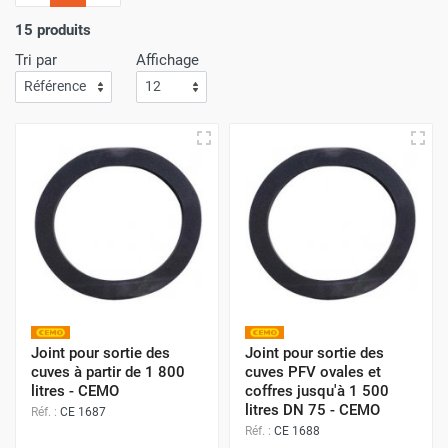
l'importance
d'un service de livraison rapide
! C'est
pourquoi nous nous assurons que votre commande arrive
15 produits
à votre porte avec
la plus grande efficacité
.
Tri par
Affichage
Faites vos achats sur Airchaud Diffusion pour une
expérience où l'excellence et la vitesse de livraison s'allient
à l'avantage de prix compétitifs.
Joint pour sortie des
Joint pour sortie des
cuves à partir de 1 800
cuves PFV ovales et
litres - CEMO
coffres jusqu'à 1 500
litres DN 75 - CEMO
Réf. :
CE 1687
Réf. :
CE 1688