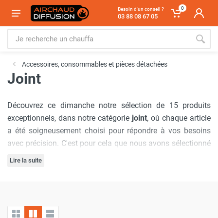
0
Besoin d'un conseil ?
03 88 08 67 05
Accessoires, consommables et pièces détachées
Joint
Découvrez ce dimanche notre sélection de 15 produits
exceptionnels, dans notre catégorie
joint
, où chaque article
a été soigneusement choisi pour répondre à vos besoins
avec précision. C'est pour cela que nous avons sélectionné
les marques :
Sovelor-Dantherm
,
Thermobile
,
Cemo
.
Lire la suite
Notre engagement à offrir
les meilleurs prix du marché
est
inébranlable, garantissant que vous bénéficierez d'offres
inégalées à chaque visite. De plus, nous comprenons