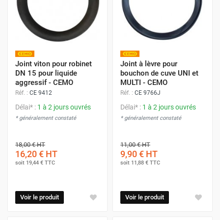
Joint viton pour robinet
Joint à lèvre pour
DN 15 pour liquide
bouchon de cuve UNI et
aggressif - CEMO
MULTI - CEMO
Réf. :
CE 9412
Réf. :
CE 9766J
Délai* :
1 à 2 jours ouvrés
Délai* :
1 à 2 jours ouvrés
* généralement constaté
* généralement constaté
18,00 €
HT
11,00 €
HT
16,20 €
HT
9,90 €
HT
soit
19,44 €
TTC
soit
11,88 €
TTC
Voir le produit
Voir le produit