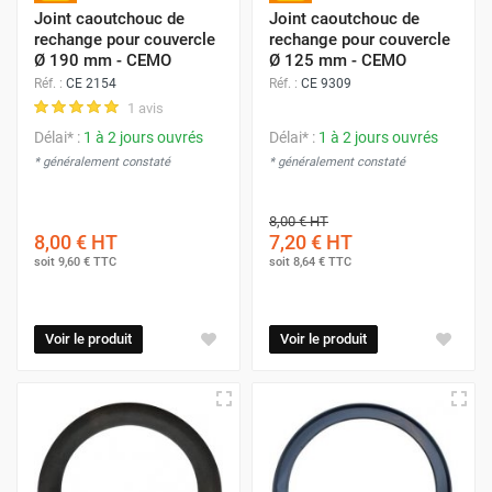
Joint caoutchouc de
Joint caoutchouc de
rechange pour couvercle
rechange pour couvercle
Ø 190 mm - CEMO
Ø 125 mm - CEMO
Réf. :
CE 2154
Réf. :
CE 9309
1 avis
Délai* :
1 à 2 jours ouvrés
Délai* :
1 à 2 jours ouvrés
* généralement constaté
* généralement constaté
8,00 €
HT
8,00 €
HT
7,20 €
HT
soit
9,60 €
TTC
soit
8,64 €
TTC
Voir le produit
Voir le produit