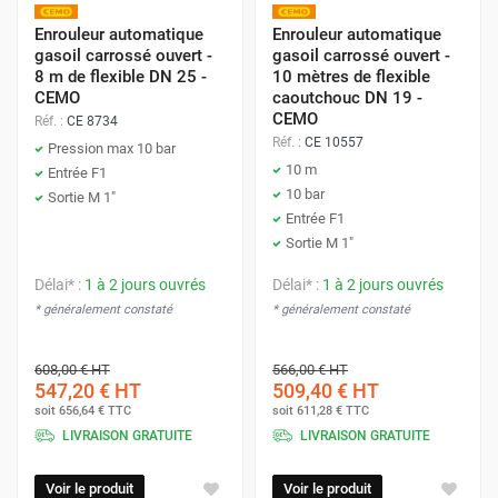
Construction :
Modèles carrossés (ouverts) pour une
Enrouleur automatique
Enrouleur automatique
protection maximale du mécanisme.
gasoil carrossé ouvert -
gasoil carrossé ouvert -
Résistance :
Conçus pour une haute pression
8 m de flexible DN 25 -
10 mètres de flexible
CEMO
caoutchouc DN 19 -
(jusqu'à 10 bar) et compatibles avec le caoutchouc
CEMO
Réf. :
CE 8734
du flexible résistant aux hydrocarbures.
Réf. :
CE 10557
Pression max 10 bar
Longueurs de Flexible
10 m
Entrée F1
10 bar
Sortie M 1"
Pour s'adapter à toutes les configurations d'atelier ou de
Entrée F1
chantier, nos enrouleurs sont disponibles avec différentes
Sortie M 1"
longueurs de flexible :
Délai* :
1 à 2 jours ouvrés
Délai* :
1 à 2 jours ouvrés
* généralement constaté
* généralement constaté
8 mètres
(idéal pour les stations compactes comme
les GO CUBE 1000 L à 5000 L).
608,00 €
HT
566,00 €
HT
10 mètres.
547,20 €
HT
509,40 €
HT
soit
656,64 €
TTC
soit
611,28 €
TTC
15 mètres
(pour les ravitaillements nécessitant une
LIVRAISON GRATUITE
LIVRAISON GRATUITE
longue portée).
Voir le produit
Voir le produit