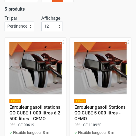
5 produits
Efficacité et Organisation du Poste de
Tri par
Affichage
Ravitaillement
L'utilisation d'un enrouleur automatique de gasoil simplifie
et sécurise grandement l'opération de ravitaillement. En
rembobinant automatiquement le flexible après usage, il
offre deux avantages majeurs :
Sécurité :
Il maintient la zone de travail dégagée,
réduisant les risques de trébuchement et l'usure
prématurée du flexible.
Propreté :
Il évite que le flexible traîne au sol,
Enrouleur gasoil stations
Enrouleur gasoil Stations
prévenant la contamination et les fuites.
GO CUBE 1 000 litres à 2
GO CUBE 5 000 litres -
500 litres - CEMO
CEMO
Réf. :
CE 90619
Réf. :
CE 11092F
Nos enrouleurs sont conçus pour les stations de
Flexible longueur 8 m
Flexible longueur 8 m