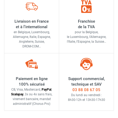
Livraison en France
Franchise
et à l'international
de la TVA
en Belgique, Luxembourg,
pour la Belgique,
Allemagne, Italie, Espagne,
le Luxembourg,
l'Allemagne,
Angleterre, Suisse,
l'Italie,
l'Espagne,
la Suisse…
DROM-COM…
Paiement en ligne
Support commercial,
100% sécurisé
technique et SAV
03 88 08 67 05
CB, Visa, Mastercard,
Pay
Pal
,
Scalapay
,
3x ou 4x sans frais
,
Du lundi au vendredi :
virement bancaire
, mandat
8h30-12h
et
13h30-17h30
administratif
(Chorus Pro)