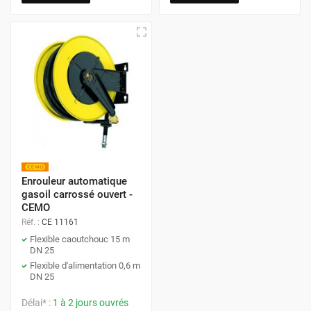
Optimisez votre poste de ravitaillement en gasoil ou GNR.
Choisissez nos enrouleurs automatiques professionnels
pour la sécurité, la propreté et la performance.
Enrouleur automatique
gasoil carrossé ouvert -
CEMO
Réf. :
CE 11161
Flexible caoutchouc 15 m
DN 25
Flexible d'alimentation 0,6 m
DN 25
Délai* :
1 à 2 jours ouvrés