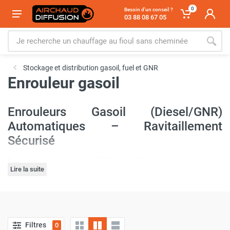
0
Besoin d'un conseil ?
03 88 08 67 05
Stockage et distribution gasoil, fuel et GNR
Enrouleur gasoil
Enrouleurs Gasoil (Diesel/GNR)
Automatiques – Ravitaillement
Sécurisé
L'enrouleur gasoil est l'élément clé pour un poste de
Lire la suite
distribution propre, sécurisé et rapide. Découvrez notre
gamme d'enrouleurs automatiques, conçus pour gérer
efficacement le flexible de distribution du gasoil et du GNR,
dans votre station fixe ou mobile.
Filtres
0