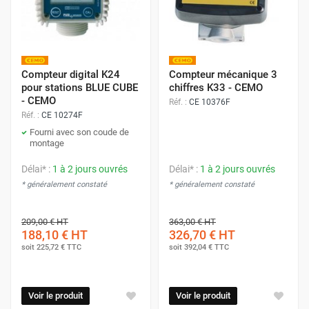
Compteur digital K24
Compteur mécanique 3
pour stations BLUE CUBE
chiffres K33 - CEMO
- CEMO
Réf. :
CE 10376F
Réf. :
CE 10274F
Fourni avec son coude de
montage
Délai* :
1 à 2 jours ouvrés
Délai* :
1 à 2 jours ouvrés
* généralement constaté
* généralement constaté
209,00 €
HT
363,00 €
HT
188,10 €
HT
326,70 €
HT
soit
225,72 €
TTC
soit
392,04 €
TTC
Voir le produit
Voir le produit