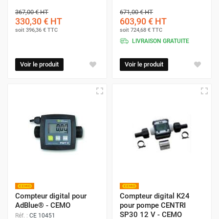
367,00 €
HT
671,00 €
HT
330,30 €
HT
603,90 €
HT
soit
396,36 €
TTC
soit
724,68 €
TTC
LIVRAISON GRATUITE
Voir le produit
Voir le produit
Compteur digital pour
Compteur digital K24
AdBlue® - CEMO
pour pompe CENTRI
SP30 12 V - CEMO
Réf. :
CE 10451