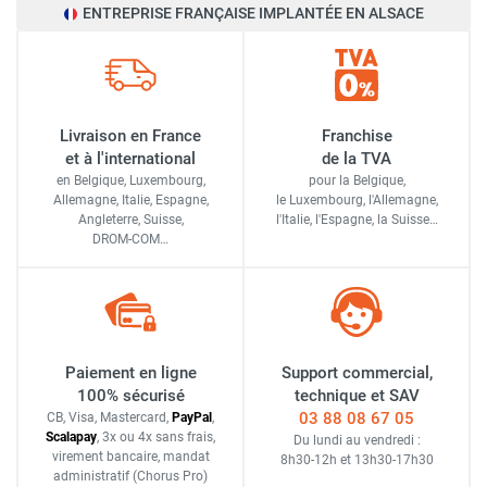
ENTREPRISE FRANÇAISE IMPLANTÉE EN ALSACE
Livraison en France
Franchise
et à l'international
de la TVA
en Belgique, Luxembourg,
pour la Belgique,
Allemagne, Italie, Espagne,
le Luxembourg,
l'Allemagne,
Angleterre, Suisse,
l'Italie,
l'Espagne,
la Suisse…
DROM-COM…
Paiement en ligne
Support commercial,
100% sécurisé
technique et SAV
03 88 08 67 05
CB, Visa, Mastercard,
Pay
Pal
,
Scalapay
,
3x ou 4x sans frais
,
Du lundi au vendredi :
virement bancaire
, mandat
8h30-12h
et
13h30-17h30
administratif
(Chorus Pro)