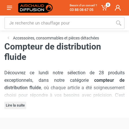
0
Besoin d'un conseil ?
03 88 08 67 05
Accessoires, consommables et pièces détachées
Compteur de distribution
fluide
Découvrez ce lundi notre sélection de 28 produits
exceptionnels, dans notre catégorie
compteur de
distribution fluide
, où chaque article a été soigneusement
choisi pour répondre à vos besoins avec précision. C'est
pour cela que nous avons sélectionné la marque
Cemo
.
Lire la suite
Notre engagement à offrir
les meilleurs prix du marché
est
inébranlable, garantissant que vous bénéficierez d'offres