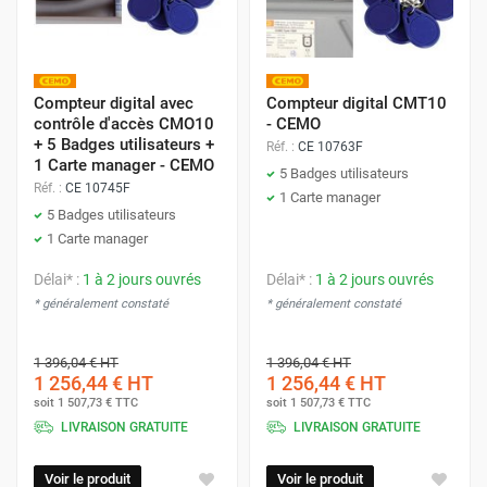
Compteur digital avec
Compteur digital CMT10
contrôle d'accès CMO10
- CEMO
+ 5 Badges utilisateurs +
Réf. :
CE 10763F
1 Carte manager - CEMO
5 Badges utilisateurs
Réf. :
CE 10745F
1 Carte manager
5 Badges utilisateurs
1 Carte manager
Délai* :
1 à 2 jours ouvrés
Délai* :
1 à 2 jours ouvrés
* généralement constaté
* généralement constaté
1 396,04 €
HT
1 396,04 €
HT
1 256,44 €
HT
1 256,44 €
HT
soit
1 507,73 €
TTC
soit
1 507,73 €
TTC
LIVRAISON GRATUITE
LIVRAISON GRATUITE
Voir le produit
Voir le produit