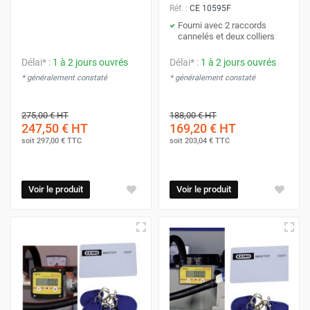
Réf. :
CE 10595F
Fourni avec 2 raccords
cannelés et deux colliers
Délai* :
1 à 2 jours ouvrés
Délai* :
1 à 2 jours ouvrés
* généralement constaté
* généralement constaté
275,00 €
HT
188,00 €
HT
247,50 €
HT
169,20 €
HT
soit
297,00 €
TTC
soit
203,04 €
TTC
Voir le produit
Voir le produit