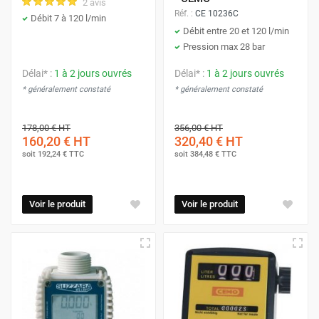
2 avis
Réf. :
CE 10236C
Débit 7 à 120 l/min
Débit entre 20 et 120 l/min
Pression max 28 bar
Délai* :
1 à 2 jours ouvrés
Délai* :
1 à 2 jours ouvrés
* généralement constaté
* généralement constaté
178,00 €
HT
356,00 €
HT
160,20 €
HT
320,40 €
HT
soit
192,24 €
TTC
soit
384,48 €
TTC
Voir le produit
Voir le produit