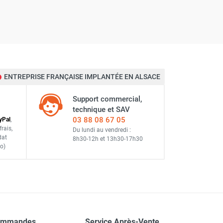
ENTREPRISE FRANÇAISE IMPLANTÉE EN ALSACE
Support commercial,
technique et SAV
03 88 08 67 05
y
Pal
,
frais
,
Du lundi au vendredi :
dat
8h30-12h
et
13h30-17h30
o)
ommandes
Service Après-Vente