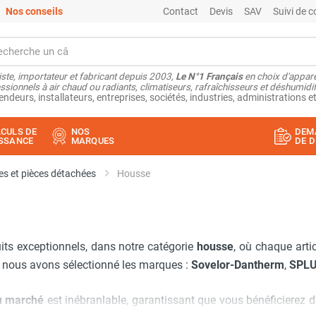
Nos conseils
Contact
Devis
SAV
Suivi de
ste, importateur et fabricant depuis 2003,
Le N°1 Français
en choix d'appare
ssionnels à air chaud ou radiants, climatiseurs, rafraîchisseurs et déshumidifi
endeurs, installateurs, entreprises, sociétés, industries, administrations et
CULS DE
NOS
DEM
SSANCE
MARQUES
DE D
s et pièces détachées
Housse
its exceptionnels, dans notre catégorie
housse
, où chaque arti
e nous avons sélectionné les marques :
Sovelor-Dantherm
,
SPL
du marché
est inébranlable, garantissant que vous bénéficierez d