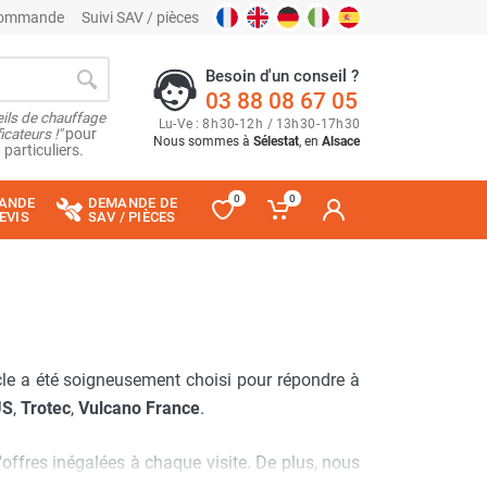
 commande
Suivi SAV / pièces
Besoin d'un conseil ?
03 88 08 67 05
ils de chauffage
Lu
-
Ve
: 8
h
30
-
12
h
/ 13
h
30
-
17
h
30
cateurs !"
pour
Nous sommes à
Sélestat
, en
Alsace
 particuliers.
0
0
ANDE
DEMANDE DE
EVIS
SAV / PIÈCES
cle a été soigneusement choisi pour répondre à
US
,
Trotec
,
Vulcano France
.
'offres inégalées à chaque visite. De plus, nous