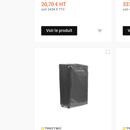
20,70 €
HT
337
Chauffage FARM au gaz
soit
24,84 €
TTC
soit
Chauffage FARM au fioul
Chauffage d'atelier granulés / bois /
carton
Voir le produit
V
Chaudière fixe à eau
Aérotherme fixe mural
Aérotherme électrique
Aérotherme au gaz
Aérotherme à eau chaude ou froide
Aérotherme au fioul
Aérotherme pompe à chaleur
(détente directe)
Chauffage mobile électrique, fioul et
gaz
Chauffage mobile électrique
Chauffage électrique soufflant
Chauffage haute température pour
étuvage industriel ou destruction