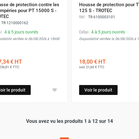
sse de protection contre les
Housse de protection pour 
empéries pour PT 15000 S -
125 S - TROTEC
OTEC
Réf. :
TR 6100003101
:
TR 1210000162
i :
4 à 5 jours ouvrés
Délai :
4 à 5 jours ouvrés
nibilité vérifiée le 06/08/2026 à 13h08
Disponibilité vérifiée le 06/08/2026 à 
,34 €
HT
18,00 €
HT
236,81 €
TTC
soit
21,60 €
TTC
oir le produit
Voir le produit
Vous avez vu les produits 1 à 12 sur 14