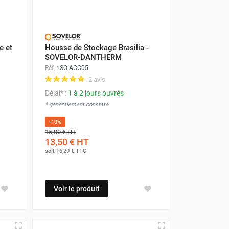
e et
Housse de Stockage Brasilia -
SOVELOR-DANTHERM
Réf. :
SO ACC05
2 avis
Délai* :
1 à 2 jours ouvrés
* généralement constaté
-10%
15,00 €
HT
13,50 €
HT
soit
16,20 €
TTC
Voir le produit