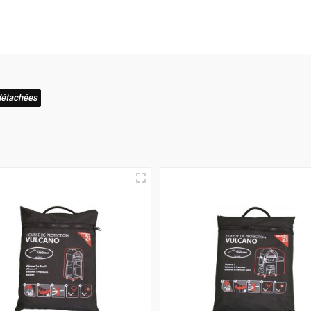
aison rapide
! C'est pourquoi nous nous assurons que votre com
e expérience où l'excellence et la vitesse de livraison s'allient 
détachées