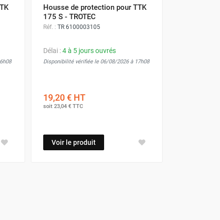
TTK
Housse de protection pour TTK
175 S - TROTEC
Réf. :
TR 6100003105
Délai :
4 à 5 jours ouvrés
16h08
Disponibilité vérifiée le 06/08/2026 à 17h08
19,20 €
HT
soit
23,04 €
TTC
Voir le produit