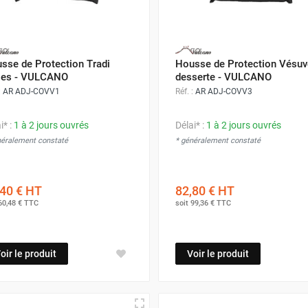
sse de Protection Tradi
Housse de Protection Vésuv
ies - VULCANO
desserte - VULCANO
:
AR ADJ-COVV1
Réf. :
AR ADJ-COVV3
i* :
1 à 2 jours ouvrés
Délai* :
1 à 2 jours ouvrés
néralement constaté
* généralement constaté
40 €
HT
82,80 €
HT
60,48 €
TTC
soit
99,36 €
TTC
oir le produit
Voir le produit