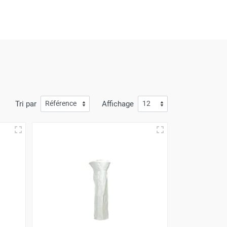
mande arrive à votre porte avec
la plus grande
à l'avantage de prix compétitifs.
Tri par
Affichage