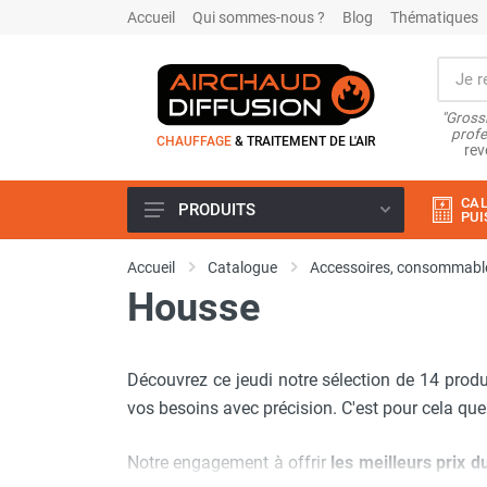
Accueil
Qui sommes-nous ?
Blog
Thématiques
"Grossi
profe
CHAUFFAGE
& TRAITEMENT DE L'AIR
rev
CAL
PRODUITS
PUI
Airchaud Location
Accueil
Catalogue
Accessoires, consommable
Climatiseur
Housse
Climatiseur mobile
Climatiseur mobile résidentiel et
tertiaire
Découvrez ce jeudi notre sélection de 14 produ
Climatiseur fixe
Rafraîchisseur d'air
vos besoins avec précision. C'est pour cela qu
Rafraichisseur d'air mobile
Rafraîchisseur d'air gainable
Notre engagement à offrir
les meilleurs prix 
Rafraichisseur d’air fixe