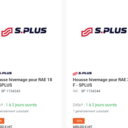
sse hivernage pour RAE 18
Housse hivernage pour RAE
 SPLUS
F - SPLUS
:
SP 1154243
Réf. :
SP 1154244
i* :
1 à 2 jours ouvrés
Délai* :
1 à 2 jours ouvrés
néralement constaté
* généralement constaté
0%
-10%
00 €
HT
685,00 €
HT