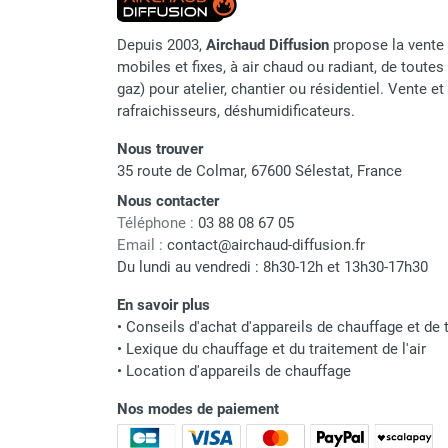
Parasol chauffant et radiant
Depuis 2003,
Airchaud Diffusion
propose la vente 
infrarouge sur mât
mobiles et fixes, à air chaud ou radiant, de toutes 
Parasol chauffant à gaz
gaz) pour atelier, chantier ou résidentiel. Vente e
Parasol chauffant et radiant sur
rafraichisseurs, déshumidificateurs.
mât électrique
Chauffe terrasse aux pellets
Nous trouver
Chauffage infrarouge fixe mur et
35 route de Colmar, 67600 Sélestat, France
plafond
Nous contacter
Chauffage radiant électrique
Téléphone :
03 88 08 67 05
Chauffage Infrarouge électrique fixe
Email :
contact@airchaud-diffusion.fr
Panneau rayonnant
Du lundi au vendredi : 8h30-12h et 13h30-17h30
Lustre infrarouge électrique
En savoir plus
suspendu
•
Conseils d'achat d'appareils de chauffage et de t
Réglette et cassette rayonnante
•
Lexique du chauffage et du traitement de l'air
Chauffage tube radiant et radiant
•
Location d'appareils de chauffage
lumineux au gaz
Chauffage radiant tube suspendu
Nos modes de paiement
au gaz