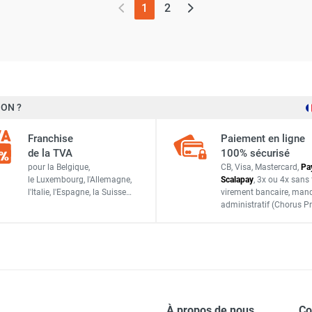
(page actuelle)
1
2
ON ?
Franchise
Paiement en ligne
de la TVA
100% sécurisé
pour la Belgique,
CB, Visa, Mastercard,
Pa
le Luxembourg,
l'Allemagne,
Scalapay
,
3x ou 4x sans 
l'Italie,
l'Espagne,
la Suisse…
virement bancaire
, man
administratif
(Chorus Pr
À propos de nous
C