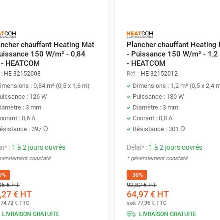
revêtements. Avec des puissances allant de 100 à 190 W/m², adap
é, pour un confort personnalisé et une efficacité énergétique.
ancher chauffant Heating Mat
Plancher chauffant Heating
Puissance 150 W/m² - 0,84
- Puissance 150 W/m² - 1,2
 - HEATCOM
- HEATCOM
 :
HE 32152008
Réf. :
HE 32152012
imensions : 0,84 m² (0,5 x 1,6 m)
Dimensions : 1,2 m² (0,5 x 2,4 
s rectangulaires
uissance : 126 W
Puissance : 180 W
iamètre : 3 mm
Diamètre : 3 mm
ourant : 0,6 A
Courant : 0,8 A
tretien
ésistance : 397 Ω
Résistance : 301 Ω
 espaces
ai* :
1 à 2 jours ouvrés
Délai* :
1 à 2 jours ouvrés
garantie de 25 ans pour un système de chauffage au sol durable 
énéralement constaté
* généralement constaté
0%
-30%
96 €
HT
92,82 €
HT
,27 €
HT
64,97 €
HT
t
74,72 €
TTC
soit
77,96 €
TTC
LIVRAISON GRATUITE
LIVRAISON GRATUITE