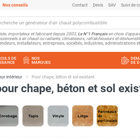
Nos conseils
Contact
Devis
SAV
Suivi de
ste, importateur et fabricant depuis 2003,
Le N°1 Français
en choix d'appare
ssionnels à air chaud ou radiants, climatiseurs, rafraîchisseurs et déshumidifi
endeurs, installateurs, entreprises, sociétés, industries, administrations et
CULS DE
NOS
DEM
SSANCE
MARQUES
DE D
ur intérieur
Pour chape, béton et sol existant
our chape, béton et sol exis
onçu pour s'adapter à la chape, au béton et aux sols existant