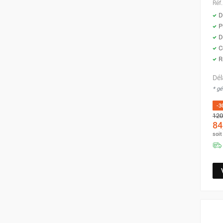
Réf.
Chauffage FARM au gaz
D
Chauffage FARM au fioul
P
Chauffage d'atelier granulés / bois /
D
carton
C
Chaudière fixe à eau
R
Aérotherme fixe mural
Dél
Aérotherme électrique
* g
Aérotherme au gaz
Aérotherme à eau chaude ou froide
-3
120
Aérotherme au fioul
84
Aérotherme pompe à chaleur
soi
(détente directe)
Chauffage mobile électrique, fioul et
gaz
Chauffage mobile électrique
Chauffage électrique soufflant
Chauffage haute température pour
étuvage industriel ou destruction