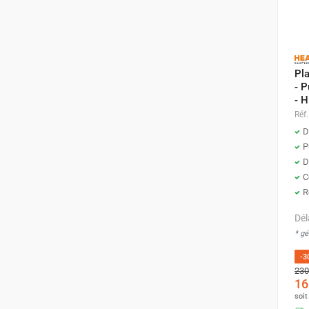
Parasol chauffant et radiant
infrarouge sur mât
Parasol chauffant à gaz
Parasol chauffant et radiant sur
Pl
mât électrique
- 
Chauffe terrasse aux pellets
- 
Chauffage infrarouge fixe mur et
Réf.
plafond
D
P
Chauffage radiant électrique
D
Chauffage Infrarouge électrique fixe
C
Panneau rayonnant
R
Lustre infrarouge électrique
suspendu
Dél
Réglette et cassette rayonnante
* g
Chauffage tube radiant et radiant
-3
lumineux au gaz
230
Chauffage radiant tube suspendu
16
au gaz
soi