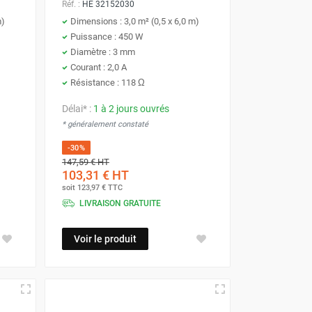
Réf. :
HE 32152030
m)
Dimensions : 3,0 m² (0,5 x 6,0 m)
Puissance : 450 W
Diamètre : 3 mm
Courant : 2,0 A
Résistance : 118 Ω
Délai* :
1 à 2 jours ouvrés
* généralement constaté
-30%
147,59 €
HT
103,31 €
HT
soit
123,97 €
TTC
LIVRAISON GRATUITE
Voir le produit