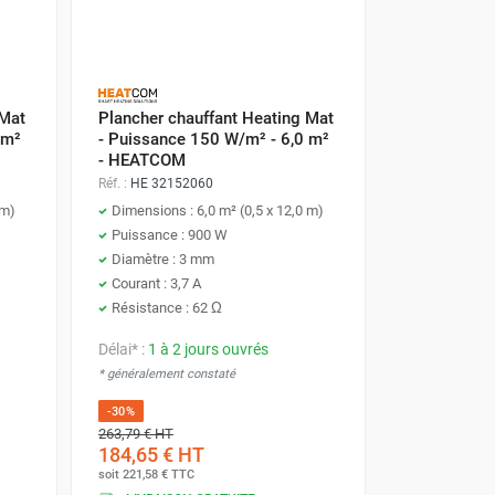
 Mat
Plancher chauffant Heating Mat
 m²
- Puissance 150 W/m² - 6,0 m²
- HEATCOM
Réf. :
HE 32152060
 m)
Dimensions : 6,0 m² (0,5 x 12,0 m)
Puissance : 900 W
Diamètre : 3 mm
Courant : 3,7 A
Résistance : 62 Ω
Délai* :
1 à 2 jours ouvrés
* généralement constaté
-30%
263,79 €
HT
184,65 €
HT
soit
221,58 €
TTC