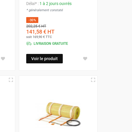
Délai* :
1 à 2 jours ouvrés
* généralement constaté
-30%
202,25 €
HT
141,58 €
HT
soit
169,90 €
TTC
LIVRAISON GRATUITE
Voir le produit