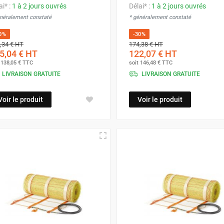
ai* :
1 à 2 jours ouvrés
Délai* :
1 à 2 jours ouvrés
énéralement constaté
* généralement constaté
0%
-30%
,34 €
HT
174,38 €
HT
5,04 €
HT
122,07 €
HT
t
138,05 €
TTC
soit
146,48 €
TTC
LIVRAISON GRATUITE
LIVRAISON GRATUITE
Voir le produit
Voir le produit