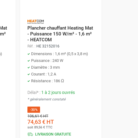
tez la chaleur à l'isolation, au revêtement et à
 Mat
Plancher chauffant Heating Mat
 m²
- Puissance 150 W/m² - 1,6 m²
- HEATCOM
Réf. :
HE 32152016
m)
Dimensions : 1,6 m² (0,5 x 3,8 m)
Puissance : 240 W
Diamètre : 3 mm
Courant : 1,2 A
Résistance : 186 Ω
Délai* :
1 à 2 jours ouvrés
et en harmonie avec les standards de chauffage
* généralement constaté
-30%
106,61 €
HT
74,63 €
HT
soit
89,56 €
TTC
LIVRAISON GRATUITE