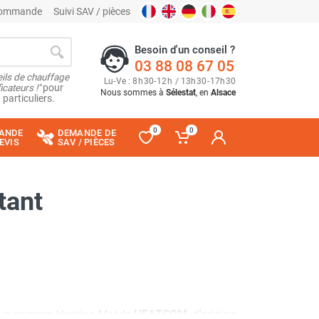
 commande
Suivi SAV / pièces
Besoin d'un conseil ?
03 88 08 67 05
ils de chauffage
Lu
-
Ve
: 8
h
30
-
12
h
/ 13
h
30
-
17
h
30
cateurs !"
pour
Nous sommes à
Sélestat
, en
Alsace
 particuliers.
0
0
ANDE
DEMANDE DE
EVIS
SAV / PIÈCES
tant
s. La gamme
Heating Mat
de
HEATCOM
, d'origine