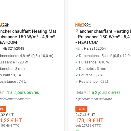
ancher chauffant Heating Mat
Plancher chauffant Heating
Puissance 150 W/m² - 4,8 m²
- Puissance 150 W/m² - 5,4
HEATCOM
- HEATCOM
 :
HE 32152048
Réf. :
HE 32152054
imensions : 4,8 m² (0,5 x 10,0 m)
Dimensions : 5,4 m² (0,5 x 12,0
uissance : 720 W
Puissance : 810 W
iamètre : 3 mm
Diamètre : 3 mm
ourant : 3,1 A
Courant : 3,7 A
ésistance : 74 Ω
Résistance : 62 Ω
ai* :
1 à 2 jours ouvrés
Délai* :
1 à 2 jours ouvrés
énéralement constaté
* généralement constaté
0%
-30%
,32 €
HT
247,41 €
HT
1,22 €
HT
173,19 €
HT
t
193,46 €
TTC
soit
207,83 €
TTC