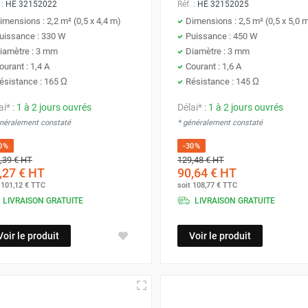
 :
HE 32152022
Réf. :
HE 32152025
imensions : 2,2 m² (0,5 x 4,4 m)
Dimensions : 2,5 m² (0,5 x 5,0 
uissance : 330 W
Puissance : 450 W
iamètre : 3 mm
Diamètre : 3 mm
ourant : 1,4 A
Courant : 1,6 A
ésistance : 165 Ω
Résistance : 145 Ω
ai* :
1 à 2 jours ouvrés
Délai* :
1 à 2 jours ouvrés
énéralement constaté
* généralement constaté
0%
-30%
,39 €
HT
129,48 €
HT
,27 €
HT
90,64 €
HT
t
101,12 €
TTC
soit
108,77 €
TTC
LIVRAISON GRATUITE
LIVRAISON GRATUITE
Voir le produit
Voir le produit