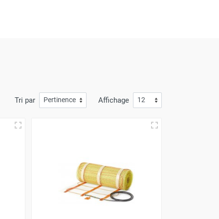
Tri par
Affichage
ée et efficace. Les câbles pré-espacés assurent