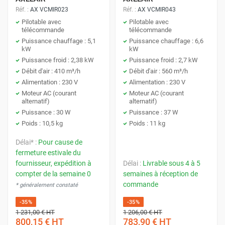
Réf. :
AX VCMIR023
Réf. :
AX VCMIR043
installations résidentielles ou professionnelles
, ils allient
Ventilo-convecteur à eau chaude mural
Pilotable avec
Pilotable avec
performance
,
économie d'énergie
, et adaptabilité pour un
télécommande
télécommande
confort optimal toute l'année.
Ventilo-convecteur à eau chaude au plafond
Puissance chauffage : 5,1
Puissance chauffage : 6,6
kW
kW
Puissance froid : 2,38 kW
Puissance froid : 2,7 kW
Débit d'air : 410 m³/h
Débit d'air : 560 m³/h
Alimentation : 230 V
Alimentation : 230 V
Moteur AC (courant
Moteur AC (courant
alternatif)
alternatif)
Puissance : 30 W
Puissance : 37 W
Poids : 10,5 kg
Poids : 11 kg
Délai* :
Pour cause de
fermeture estivale du
fournisseur, expédition à
Délai :
Livrable sous 4 à 5
compter de la semaine 0
semaines à réception de
commande
* généralement constaté
-35%
-35%
1 231,00 €
HT
1 206,00 €
HT
800,15 €
HT
783,90 €
HT