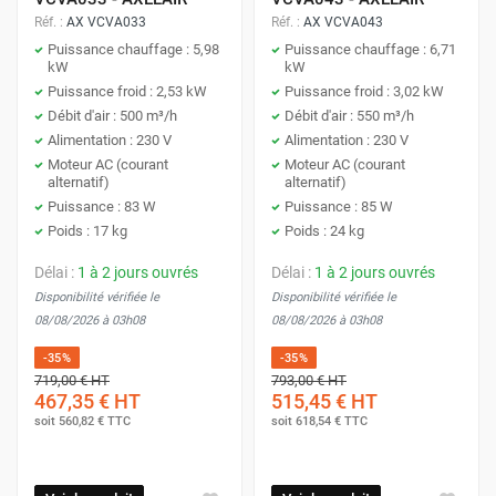
Réf. :
AX VCVA033
Réf. :
AX VCVA043
Puissance chauffage : 5,98
Puissance chauffage : 6,71
kW
kW
Puissance froid : 2,53 kW
Puissance froid : 3,02 kW
Débit d'air : 500 m³/h
Débit d'air : 550 m³/h
Alimentation : 230 V
Alimentation : 230 V
Moteur AC (courant
Moteur AC (courant
alternatif)
alternatif)
Puissance : 83 W
Puissance : 85 W
Poids : 17 kg
Poids : 24 kg
Délai :
1 à 2 jours ouvrés
Délai :
1 à 2 jours ouvrés
Disponibilité vérifiée le
Disponibilité vérifiée le
08/08/2026 à 03h08
08/08/2026 à 03h08
-35%
-35%
719,00 €
HT
793,00 €
HT
467,35 €
HT
515,45 €
HT
soit
560,82 €
TTC
soit
618,54 €
TTC