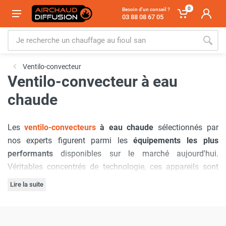
0
Besoin d'un conseil ?
03 88 08 67 05
Ventilo-convecteur
Ventilo-convecteur à eau
chaude
Les
ventilo-convecteurs
à eau chaude
sélectionnés par
nos experts figurent parmi les
équipements les plus
performants
disponibles sur le marché aujourd'hui.
Véritables concentrés de technologie, ces appareils sont
conçus pour offrir un
confort thermique optimal
au
Lire la suite
quotidien. Alimentés par une eau chaude circulante, ils
Exempts d'émissions nocives
et respectueux de
diffusent une
chaleur douce et homogène
, transformant
l'environnement, nos ventilo-convecteurs à eau chaude
chaque espace en un cocon de bien-être. Disponibles sur