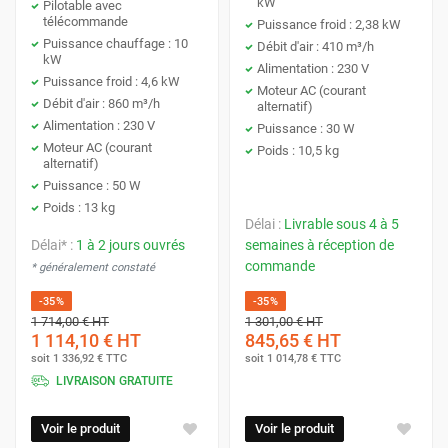
kW
Pilotable avec
télécommande
Puissance froid : 2,38 kW
Puissance chauffage : 10
Débit d'air : 410 m³/h
kW
Alimentation : 230 V
Puissance froid : 4,6 kW
Moteur AC (courant
Débit d'air : 860 m³/h
alternatif)
Alimentation : 230 V
Puissance : 30 W
Moteur AC (courant
Poids : 10,5 kg
alternatif)
Puissance : 50 W
Poids : 13 kg
Délai :
Livrable sous 4 à 5
Délai* :
1 à 2 jours ouvrés
semaines à réception de
commande
* généralement constaté
-35%
-35%
1 714,00 €
HT
1 301,00 €
HT
1 114,10 €
HT
845,65 €
HT
soit
1 336,92 €
TTC
soit
1 014,78 €
TTC
LIVRAISON GRATUITE
Voir le produit
Voir le produit