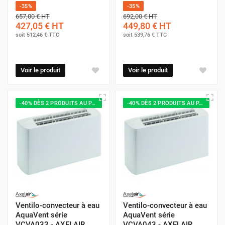
-35%
-35%
657,00 €
HT
692,00 €
HT
427,05 €
HT
449,80 €
HT
soit
512,46 €
TTC
soit
539,76 €
TTC
Voir le produit
Voir le produit
-40% DÈS 2 PRODUITS AU PANIER
-40% DÈS 2 PRODUITS AU PANIER
Ventilo-convecteur à eau
Ventilo-convecteur à eau
AquaVent série
AquaVent série
VCVA033 - AXELAIR
VCVA043 - AXELAIR