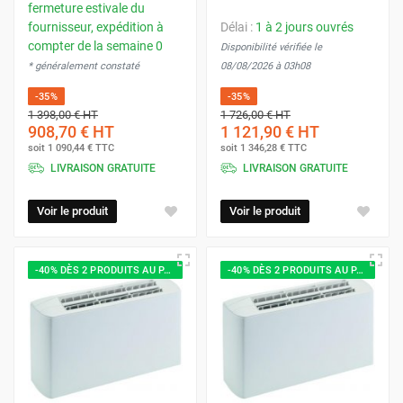
fermeture estivale du
fournisseur, expédition à
Délai :
1 à 2 jours ouvrés
compter de la semaine 0
Disponibilité vérifiée le
* généralement constaté
08/08/2026 à 03h08
-35%
-35%
1 398,00 €
HT
1 726,00 €
HT
908,70 €
HT
1 121,90 €
HT
soit
1 090,44 €
TTC
soit
1 346,28 €
TTC
LIVRAISON GRATUITE
LIVRAISON GRATUITE
Voir le produit
Voir le produit
-40% DÈS 2 PRODUITS AU PANIER
-40% DÈS 2 PRODUITS AU PANIER