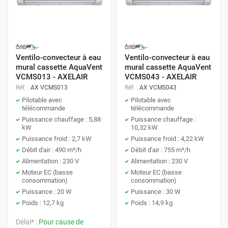
Ventilo-convecteur à eau
Ventilo-convecteur à eau
mural cassette AquaVent
mural cassette AquaVent
VCMS013 - AXELAIR
VCMS043 - AXELAIR
Réf. :
AX VCMS013
Réf. :
AX VCMS043
Pilotable avec
Pilotable avec
télécommande
télécommande
Puissance chauffage : 5,88
Puissance chauffage :
kW
10,32 kW
Puissance froid : 2,7 kW
Puissance froid : 4,22 kW
Débit d'air : 490 m³/h
Débit d'air : 755 m³/h
Alimentation : 230 V
Alimentation : 230 V
Moteur EC (basse
Moteur EC (basse
consommation)
consommation)
Puissance : 20 W
Puissance : 30 W
Poids : 12,7 kg
Poids : 14,9 kg
Délai* :
Pour cause de