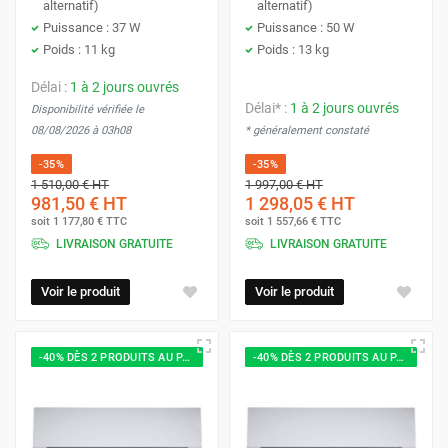
alternatif)
alternatif)
Puissance : 37 W
Puissance : 50 W
Poids : 11 kg
Poids : 13 kg
Délai :
1 à 2 jours ouvrés
Délai* :
1 à 2 jours ouvrés
Disponibilité vérifiée le
08/08/2026 à 03h08
* généralement constaté
-35%
-35%
1 510,00 €
HT
1 997,00 €
HT
981,50 €
HT
1 298,05 €
HT
soit
1 177,80 €
TTC
soit
1 557,66 €
TTC
LIVRAISON GRATUITE
LIVRAISON GRATUITE
Voir le produit
Voir le produit
-40% DÈS 2 PRODUITS AU PANIER
-40% DÈS 2 PRODUITS AU PANIER