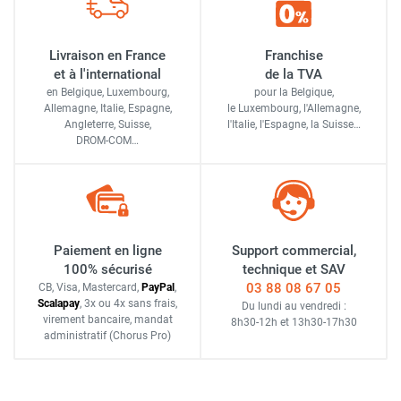
Livraison en France
Franchise
et à l'international
de la TVA
en Belgique, Luxembourg,
pour la Belgique,
Allemagne, Italie, Espagne,
le Luxembourg,
l'Allemagne,
Angleterre, Suisse,
l'Italie,
l'Espagne,
la Suisse…
DROM-COM…
Paiement en ligne
Support commercial,
100% sécurisé
technique et SAV
03 88 08 67 05
CB, Visa, Mastercard,
Pay
Pal
,
Scalapay
,
3x ou 4x sans frais
,
Du lundi au vendredi :
virement bancaire
, mandat
8h30-12h
et
13h30-17h30
administratif
(Chorus Pro)