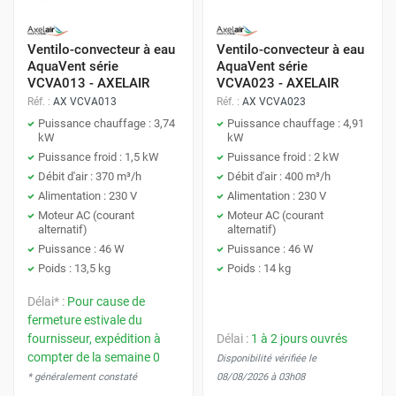
Ventilo-convecteur à eau
Ventilo-convecteur à eau
AquaVent série
AquaVent série
VCVA013 - AXELAIR
VCVA023 - AXELAIR
Réf. :
AX VCVA013
Réf. :
AX VCVA023
Puissance chauffage : 3,74
Puissance chauffage : 4,91
kW
kW
Puissance froid : 1,5 kW
Puissance froid : 2 kW
Débit d'air : 370 m³/h
Débit d'air : 400 m³/h
Alimentation : 230 V
Alimentation : 230 V
Moteur AC (courant
Moteur AC (courant
alternatif)
alternatif)
Puissance : 46 W
Puissance : 46 W
Poids : 13,5 kg
Poids : 14 kg
Délai* :
Pour cause de
fermeture estivale du
fournisseur, expédition à
Délai :
1 à 2 jours ouvrés
compter de la semaine 0
Disponibilité vérifiée le
* généralement constaté
08/08/2026 à 03h08