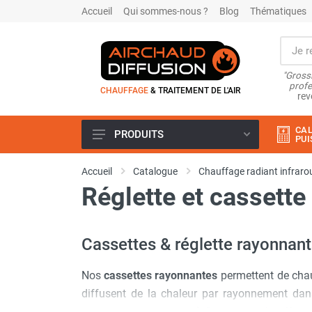
Accueil
Qui sommes-nous ?
Blog
Thématiques
"Grossi
profe
CHAUFFAGE
& TRAITEMENT DE L'AIR
rev
CAL
PRODUITS
PUI
Airchaud Location
Accueil
Catalogue
Chauffage radiant infraro
Climatiseur
Réglette et cassette
Climatiseur mobile
Climatiseur mobile résidentiel et
tertiaire
Cassettes & réglette rayonnant
Climatiseur fixe
Rafraîchisseur d'air
Nos
cassettes rayonnantes
permettent de chau
Rafraichisseur d'air mobile
diffusent de la chaleur par rayonnement dan
Rafraîchisseur d'air gainable
Rafraichisseur d’air fixe
panneaux rayonnants infrarouges
chauffent l