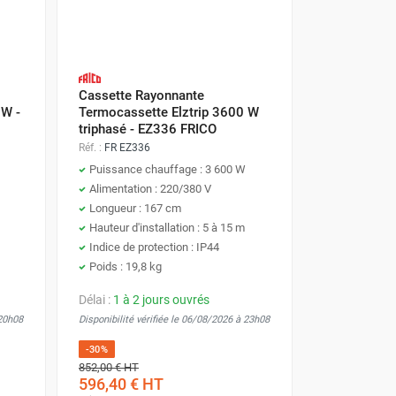
Cassette Rayonnante
 W -
Termocassette Elztrip 3600 W
triphasé - EZ336 FRICO
Réf. :
FR EZ336
Puissance chauffage : 3 600 W
Alimentation : 220/380 V
Longueur : 167 cm
Hauteur d'installation : 5 à 15 m
Indice de protection : IP44
Poids : 19,8 kg
Délai :
1 à 2 jours ouvrés
 20h08
Disponibilité vérifiée le 06/08/2026 à 23h08
-30%
852,00 €
HT
596,40 €
HT