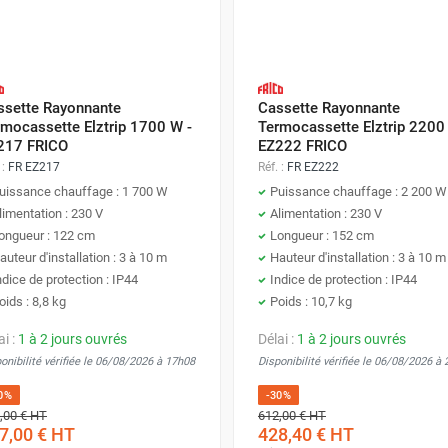
ssette Rayonnante
Cassette Rayonnante
rmocassette Elztrip 1700 W -
Termocassette Elztrip 2200
217 FRICO
EZ222 FRICO
 :
FR EZ217
Réf. :
FR EZ222
uissance chauffage : 1 700 W
Puissance chauffage : 2 200 W
limentation : 230 V
Alimentation : 230 V
ongueur : 122 cm
Longueur : 152 cm
auteur d'installation : 3 à 10 m
Hauteur d'installation : 3 à 10 m
ndice de protection : IP44
Indice de protection : IP44
oids : 8,8 kg
Poids : 10,7 kg
ai :
1 à 2 jours ouvrés
Délai :
1 à 2 jours ouvrés
onibilité vérifiée le 06/08/2026 à 17h08
Disponibilité vérifiée le 06/08/2026 à
0%
-30%
,00 €
HT
612,00 €
HT
7,00 €
HT
428,40 €
HT