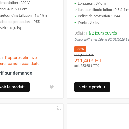
limentation : 230 V
Longueur : 87 cm
ongueur : 211 cm
Hauteur d'installation : 2,5 à 4 
auteur d'installation : 4 à 15 m
Indice de protection : IP44
ndice de protection : IP55
Poids : 3,7 kg
oids : 10,8 kg
Délai :
1 à 2 jours ouvrés
Disponibilité vérifiée le 05/08/2026 à
-30%
302,00 €
HT
ai :
Rupture définitive -
211,40 €
HT
érence non reconduite
soit
253,68 €
TTC
rif sur demande
Voir le produit
Voir le produit