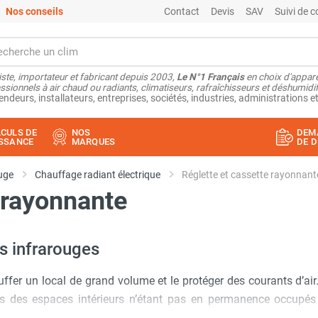
Nos conseils
Contact
Devis
SAV
Suivi de
ste, importateur et fabricant depuis 2003,
Le N°1 Français
en choix d'appare
ssionnels à air chaud ou radiants, climatiseurs, rafraîchisseurs et déshumidifi
endeurs, installateurs, entreprises, sociétés, industries, administrations et
CULS DE
NOS
DEM
SSANCE
MARQUES
DE D
uge
Chauffage radiant électrique
Réglette et cassette rayonnant
 rayonnante
s infrarouges
ffer un local de grand volume et le protéger des courants d’ai
s des espaces intérieurs n’étant pas en permanence occupés
ocalement et combattent le froid avec simplicité. Au sein de 