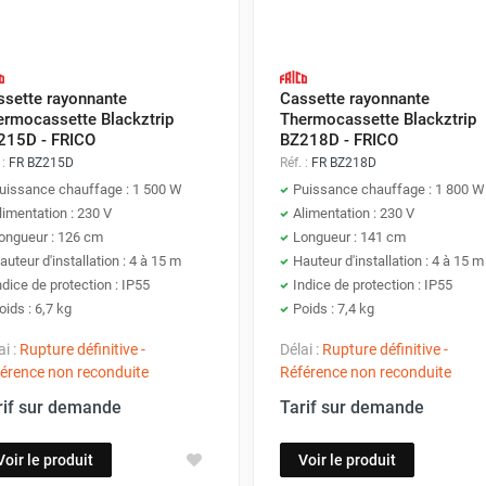
ssette rayonnante
Cassette rayonnante
ermocassette Blackztrip
Thermocassette Blackztrip
215D - FRICO
BZ218D - FRICO
 :
FR BZ215D
Réf. :
FR BZ218D
uissance chauffage : 1 500 W
Puissance chauffage : 1 800 W
limentation : 230 V
Alimentation : 230 V
ongueur : 126 cm
Longueur : 141 cm
auteur d'installation : 4 à 15 m
Hauteur d'installation : 4 à 15 m
ndice de protection : IP55
Indice de protection : IP55
oids : 6,7 kg
Poids : 7,4 kg
ai :
Rupture définitive -
Délai :
Rupture définitive -
érence non reconduite
Référence non reconduite
rif sur demande
Tarif sur demande
Voir le produit
Voir le produit