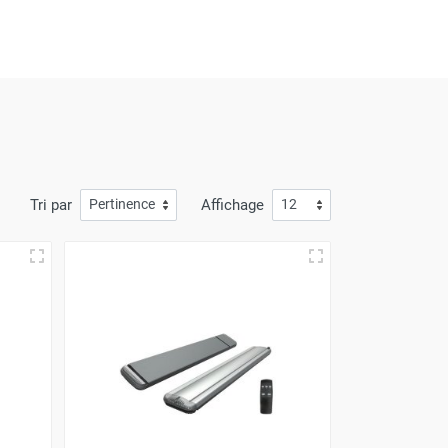
isponibles et de puissances différentes, Optez
irchaud-diffusion
!
Tri par
Affichage