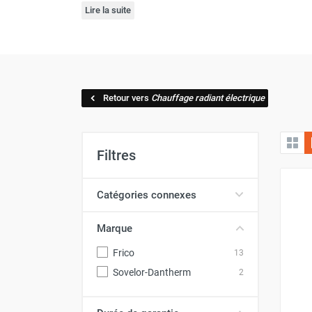
Lire la suite
Brumisateur d'air
d’acheter votre cassette rayonnante
parmi le
Coffret de brumisation
Bénéficiez également de conseils d’experts en
pour le modèle de
cassette de chauffage radia
Ventilateur brumisateur
Ventilateur / extracteur d'air mobile
Brasseur d'air
Retour vers
Chauffage radiant électrique
Ventilateur fixe
Ventilateur industriel
Ventilateur de chantier
Ventilateur centrifuge
Filtres
Ventilateur de sol
Ventilateur sur pied
Catégories connexes
Ventilateur de bureau
Ventilateur de table
Marque
Extracteur d'air mural
Extracteur d'air mural hélicoïde
Frico
13
Extracteur d'air mural centrifuge
Sovelor-Dantherm
2
Extracteur d'air mural ATEX
Extracteur d'air mural résidentiel