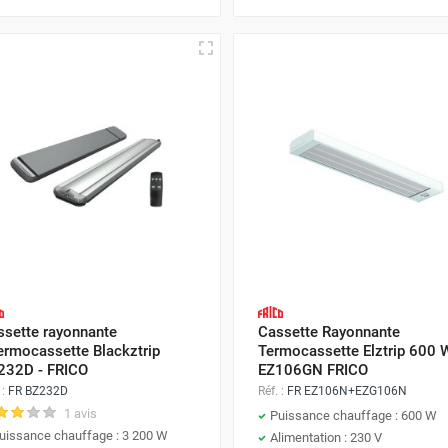
ssette rayonnante
Cassette Rayonnante
ermocassette Blackztrip
Termocassette Elztrip 600 W
232D - FRICO
EZ106GN FRICO
 :
FR BZ232D
Réf. :
FR EZ106N+EZG106N
1 avis
Puissance chauffage : 600 W
uissance chauffage : 3 200 W
Alimentation : 230 V