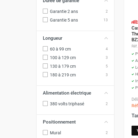
Durée de garantie
Déstratificateur ventilateur de
plafond
Garantie 2 ans
2
Déstratificateur industriel à pales
Garantie 5 ans
13
Déstratificateur industriel caréné
Ca
Déstratificateur de plafond design
Th
Longueur
Déstratificateur Airius
BZ
VMC
Réf.
60 à 99 cm
4
Caisson d'Extraction VMC Collective
P
100 à 129 cm
3
A
Caisson d'Extraction VMC tertiaire
130 à 179 cm
5
L
Déshumidificateur d'air
H
180 à 219 cm
3
Déshumidificateur mobile
I
professionnel
P
Déshumidificateur fixe
Alimentation électrique
Déshumidificateur de maison et de
Dél
380 volts triphasé
2
confort
Réf
Déshumidificateur à adsorption /
Ta
Déshydrateur
Positionnement
Humidificateur d'air
Mural
2
Purificateur d'air