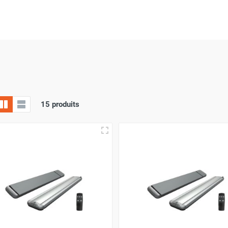
s nombreux modèles de
cassettes infrarouges
de marque Frico d
chauffages électriques
et du meilleur service après-vente avec
a
nt
le plus adapté à vos besoins.
15 produits