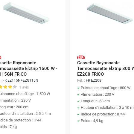
ssette Rayonnante
Cassette Rayonnante
rmocassette Elztrip 1500 W -
Termocassette Elztrip 800 W
115GN FRICO
EZ208 FRICO
 :
FR EZ115N+EZG115N
Réf. :
FR EZ208
1 avis
Puissance chauffage : 800 W
uissance chauffage : 1 500 W
Alimentation : 230 V
limentation : 230 V
Longueur : 68 cm
ongueur : 200 cm
Hauteur d'installation : 3 à 10 m
auteur d'installation : 2,5 à 4 m
Indice de protection : IP44
ndice de protection : IP44
Poids : 4,9 kg
oids : 7 kg