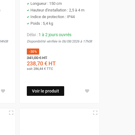
Longueur : 150 cm
m
Hauteur d'installation : 2,5 à 4 m
Indice de protection : IP44
Poids : 5,4 kg
Délai :
1 à 2 jours ouvrés
 04h08
Disponibilité vérifiée le 06/08/2026 à 17h08
-30%
341,00 €
HT
238,70 €
HT
soit
286,44 €
TTC
Voir le produit