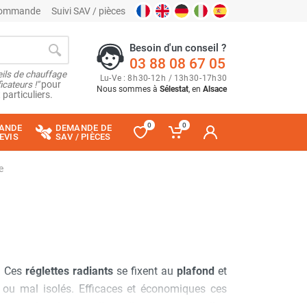
 commande
Suivi SAV / pièces
Besoin d'un conseil ?
03 88 08 67 05
ils de chauffage
Lu
-
Ve
: 8
h
30
-
12
h
/ 13
h
30
-
17
h
30
cateurs !"
pour
Nous sommes à
Sélestat
, en
Alsace
 particuliers.
0
0
ANDE
DEMANDE DE
EVIS
SAV / PIÈCES
e
r. Ces
réglettes radiants
se fixent au
plafond
et
 ou mal isolés. Efficaces et économiques ces
notre boutique en ligne, il vous est possible