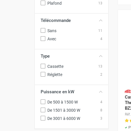
Plafond
13
Neutraliseur d'odeur
Hygiène
Sèche-main et sèche-cheveux
Télécommande
Distributeur de savon
Sans
11
Chauffage fixe atelier
Avec
4
Chauffage d'atelier fixe au fioul et
GNR
Chauffage au fioul avec réservoir
Type
intégré
Cassette
13
Chauffage au fioul à raccorder sur
citerne
Réglette
2
Aérotherme au fioul
Chauffage polycombustible / huile
Puissance en kW
Chauffage d'atelier fixe avec brûleur
Ca
De 500 à 1500 W
4
gaz
Th
BZ
Chauffage d'atelier suspendu
De 1501 à 3000 W
8
Réf.
Chauffage suspendu au fioul
De 3001 à 6000 W
3
Chauffage suspendu au gaz
P
Chauffage FARM