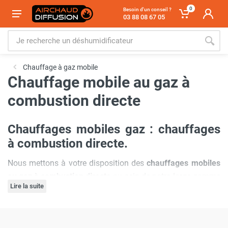
0
Besoin d'un conseil ?
03 88 08 67 05
Chauffage à gaz mobile
Chauffage mobile au gaz à
combustion directe
Chauffages mobiles gaz : chauffages
à combustion directe.
Nous mettons à votre disposition des
chauffages mobiles
au gaz à combustion directe
au sein de notre large gamme
Lire la suite
de
chauffages mobiles
. Tous ces
appareils de chauffage
mobile au gaz
sont une excellente manière de chauffer
votre local et votre volume. Très pratiques & simples