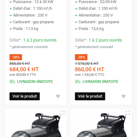
Puissance : 12 à 30 kW
Puissance : 22/45 kW
Débit d'air : 1 100 m³/h
Débit d'air : 1 250 m³/h
Alimentation : 230 V
Alimentation : 230 V
Carburant : gaz propane
Carburant : gaz propane
Poids : 11,5 kg
Poids : 13,6 kg
Délai* :
1 à 2 jours ouvrés
Délai* :
1 à 2 jours ouvrés
* généralement constaté
* généralement constaté
-20%
-20%
855,00 €
HT
1 075,00 €
HT
684,00 €
HT
860,00 €
HT
soit
820,80 €
TTC
soit
1 032,00 €
TTC
LIVRAISON GRATUITE
LIVRAISON GRATUITE
Voir le produit
Voir le produit