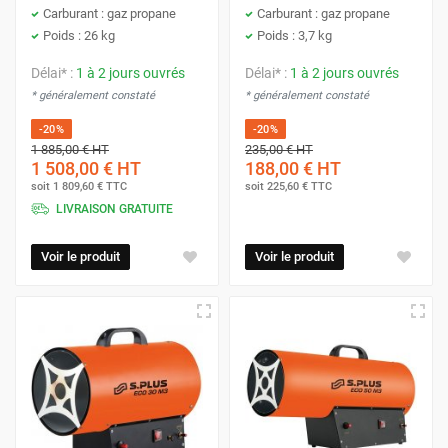
Carburant : gaz propane
Carburant : gaz propane
Poids : 26 kg
Poids : 3,7 kg
Délai* :
1 à 2 jours ouvrés
Délai* :
1 à 2 jours ouvrés
* généralement constaté
* généralement constaté
-20%
-20%
1 885,00 €
HT
235,00 €
HT
1 508,00 €
HT
188,00 €
HT
soit
1 809,60 €
TTC
soit
225,60 €
TTC
LIVRAISON GRATUITE
Voir le produit
Voir le produit