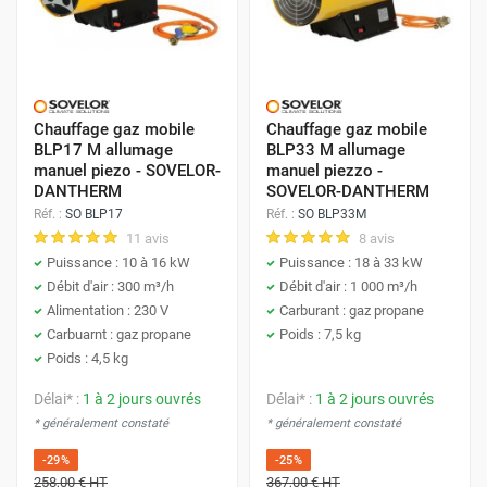
Chauffage gaz mobile
Chauffage gaz mobile
BLP17 M allumage
BLP33 M allumage
manuel piezo - SOVELOR-
manuel piezzo -
DANTHERM
SOVELOR-DANTHERM
Réf. :
SO BLP17
Réf. :
SO BLP33M
11 avis
8 avis
Puissance : 10 à 16 kW
Puissance : 18 à 33 kW
Débit d'air : 300 m³/h
Débit d'air : 1 000 m³/h
Alimentation : 230 V
Carburant : gaz propane
Carbuarnt : gaz propane
Poids : 7,5 kg
Poids : 4,5 kg
Délai* :
1 à 2 jours ouvrés
Délai* :
1 à 2 jours ouvrés
* généralement constaté
* généralement constaté
-29%
-25%
258,00 €
HT
367,00 €
HT