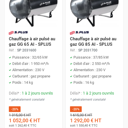
Chauffage à air pulsé au
Chauffage à air pulsé au
gaz GG 65 AI - SPLUS
gaz GG 85 AI - SPLUS
Réf. :
SP 2031600
Réf. :
SP 2031700
Puissance : 32/65 kW
Puissance : 37/85 kW
Débit d'air : 1 950 m³/h
Débit d'air : 2 550 m³/h
Alimentation : 230 V
Alimentation : 230 V
Carburant : gaz propane
Carburant : gaz propane
Poids : 14 kg
Poids : 16 kg
Délai* :
1 à 2 jours ouvrés
Délai* :
1 à 2 jours ouvrés
* généralement constaté
* généralement constaté
-20%
-20%
1 315,00 €
HT
1 615,00 €
HT
1 052,00 €
HT
1 292,00 €
HT
soit
1 262,40 €
TTC
soit
1 550,40 €
TTC