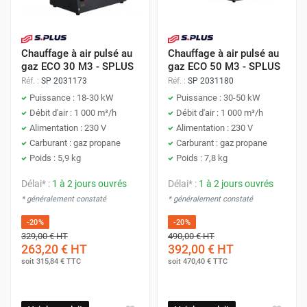
Chauffage à air pulsé au
Chauffage à air pulsé au
gaz ECO 30 M3 - SPLUS
gaz ECO 50 M3 - SPLUS
Réf. :
SP 2031173
Réf. :
SP 2031180
Puissance : 18-30 kW
Puissance : 30-50 kW
Débit d'air : 1 000 m³/h
Débit d'air : 1 000 m³/h
Alimentation : 230 V
Alimentation : 230 V
Carburant : gaz propane
Carburant : gaz propane
Poids : 5,9 kg
Poids : 7,8 kg
Délai* :
1 à 2 jours ouvrés
Délai* :
1 à 2 jours ouvrés
* généralement constaté
* généralement constaté
-20%
-20%
329,00 €
HT
490,00 €
HT
263,20 €
HT
392,00 €
HT
soit
315,84 €
TTC
soit
470,40 €
TTC