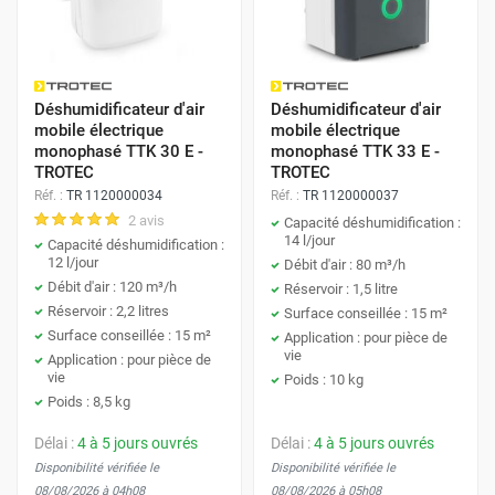
élevée due aux douches et bains. Placer l'appareil ici
réduit la condensation et limite le développement de
moisissures.
Cuisine
: Similaire à la salle de bain, la cuisine génère
Déshumidificateur d'air
Déshumidificateur d'air
beaucoup de vapeur, surtout lors de la cuisson. Un
mobile électrique
mobile électrique
monophasé TTK 30 E -
monophasé TTK 33 E -
déshumidificateur aide à contrôler l'humidité
TROTEC
TROTEC
ambiante, protégeant ainsi vos meubles et appareils
Réf. :
TR 1120000034
Réf. :
TR 1120000037
électroménagers.
2 avis
Capacité déshumidification :
14 l/jour
Capacité déshumidification :
Cave
: Ces espaces tendent à être humides et peu
12 l/jour
Débit d'air : 80 m³/h
ventilés, un environnement idéal pour la prolifération
Débit d'air : 120 m³/h
Réservoir : 1,5 litre
Réservoir : 2,2 litres
de moisissures. Un déshumidificateur y maintient un
Surface conseillée : 15 m²
Surface conseillée : 15 m²
Application : pour pièce de
niveau d'humidité stable et préserve ainsi l'intégrité
vie
Application : pour pièce de
de l'espace et de son contenu.
vie
Poids : 10 kg
Poids : 8,5 kg
Buanderie
: Les séchoirs peuvent émettre une grande
quantité de vapeur. Utiliser un déshumidificateur dans
Délai :
4 à 5 jours ouvrés
Délai :
4 à 5 jours ouvrés
Disponibilité vérifiée le
Disponibilité vérifiée le
cette zone aide à maintenir un climat sec et prévient
08/08/2026 à 04h08
08/08/2026 à 05h08