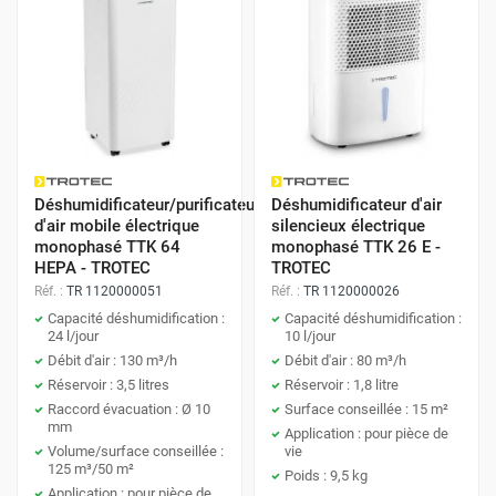
climats froids, ce modèle fonctionne en
abaissant la
température de l'air jusqu'à ce que l'humidité se
transforme en eau
, efficacement captée et évacuée. C'est
la solution idéale si vous vivez dans une région moins
ensoleillée.
➥
Déshumidificateur avec filtre HEPA
: Combinez les
avantages d'un air moins humide et purifié avec ce type de
déshumidificateur. Le
filtre HEPA capture les particules
Déshumidificateur/purificateur
Déshumidificateur d'air
d'air mobile électrique
silencieux électrique
fines telles que poussières, allergènes et même certains
monophasé TTK 64
monophasé TTK 26 E -
virus
, ce qui est crucial pour les personnes souffrant
HEPA - TROTEC
TROTEC
d'allergies ou d'asthme.
Réf. :
TR 1120000051
Réf. :
TR 1120000026
➥
Déshumidificateur/Purificateur d'air
: Pour une solution
Capacité déshumidification :
Capacité déshumidification :
24 l/jour
10 l/jour
tout-en-un, optez pour cet appareil qui
réduit non
Débit d'air : 130 m³/h
Débit d'air : 80 m³/h
seulement l'humidité mais aussi purifie l'air
. Utilisant
Réservoir : 3,5 litres
Réservoir : 1,8 litre
souvent des technologies avancées comme les
filtres à
Raccord évacuation : Ø 10
Surface conseillée : 15 m²
mm
charbon actif ou UV
, il assure un environnement intérieur
Application : pour pièce de
Volume/surface conseillée :
vie
optimal.
125 m³/50 m²
Poids : 9,5 kg
➥
Déshumidificateur à dégivrage
: Spécialement conçu
Application : pour pièce de