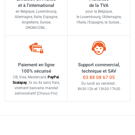
et à l'international
de la TVA
en Belgique, Luxembourg,
pour la Belgique,
Allemagne, Italie, Espagne,
le Luxembourg,
l'Allemagne,
Angleterre, Suisse,
l'Italie,
l'Espagne,
la Suisse…
DROM-COM…
Paiement en ligne
Support commercial,
100% sécurisé
technique et SAV
03 88 08 67 05
CB, Visa, Mastercard,
Pay
Pal
,
Scalapay
,
3x ou 4x sans frais
,
Du lundi au vendredi :
virement bancaire
, mandat
8h30-12h
et
13h30-17h30
administratif
(Chorus Pro)