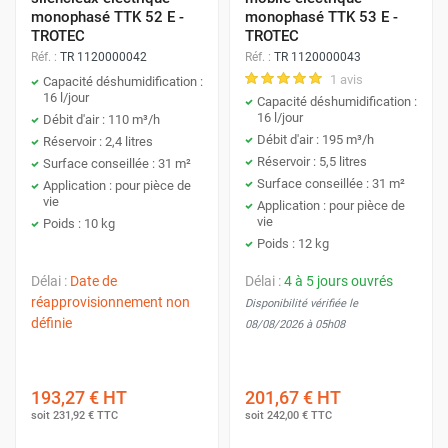
monophasé TTK 52 E -
monophasé TTK 53 E -
TROTEC
TROTEC
Réf. :
TR 1120000042
Réf. :
TR 1120000043
1 avis
Capacité déshumidification :
16 l/jour
Capacité déshumidification :
16 l/jour
Débit d'air : 110 m³/h
Débit d'air : 195 m³/h
Réservoir : 2,4 litres
Réservoir : 5,5 litres
Surface conseillée : 31 m²
Surface conseillée : 31 m²
Application : pour pièce de
vie
Application : pour pièce de
vie
Poids : 10 kg
Poids : 12 kg
Délai :
Date de
Délai :
4 à 5 jours ouvrés
réapprovisionnement non
Disponibilité vérifiée le
définie
08/08/2026 à 05h08
193,27 €
HT
201,67 €
HT
soit
231,92 €
TTC
soit
242,00 €
TTC