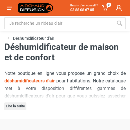
0
Besoin d'un conseil ?
03 88 08 67 05
Déshumidificateur d'air
Déshumidificateur de maison
et de confort
Notre boutique en ligne vous propose un grand choix de
déshumidificateurs d'air
pour habitations.
Notre catalogue
met à votre disposition différentes gammes de
déshumidificateurs d’air
pour que vous puissiez assécher
et évacuer l’humidité présente au sein de locaux
Lire la suite
commerciaux ainsi qu’au sein de
maisons
.
Design
,
Bénéficiez de conseils d’experts en
déshumidificateurs
et
silencieux
& fonctionnant par
condensation
, nos
du meilleur service après-vente avec airchaud-diffusion !
déshumidificateurs d’air pour commerces et logements