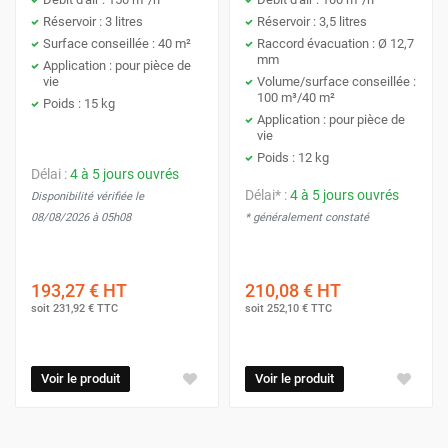
Réservoir : 3 litres
Réservoir : 3,5 litres
Surface conseillée : 40 m²
Raccord évacuation : Ø 12,7
mm
Application : pour pièce de
vie
Volume/surface conseillée :
100 m³/40 m²
Poids : 15 kg
Application : pour pièce de
vie
Poids : 12 kg
Délai :
4 à 5 jours ouvrés
Délai* :
4 à 5 jours ouvrés
Disponibilité vérifiée le
08/08/2026 à 05h08
* généralement constaté
193,27 €
HT
210,08 €
HT
soit
231,92 €
TTC
soit
252,10 €
TTC
Voir le produit
Voir le produit