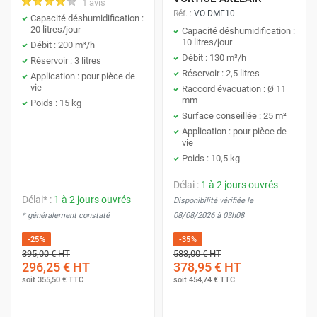
1 avis
une température plus stable dans vos pièces
. En extrayant
problèmes respiratoires.
Réf. :
VO DME10
Capacité déshumidification :
20 litres/jour
l'excès d'humidité, votre climatiseur ou votre système de
Capacité déshumidification :
10 litres/jour
Débit : 200 m³/h
chauffage fonctionne de manière plus efficace, ce qui peut
Débit : 130 m³/h
Réservoir : 3 litres
aussi vous aider à
réduire vos factures d'énergie
. C'est un
Réservoir : 2,5 litres
Application : pour pièce de
cercle vertueux qui non seulement augmente votre confort
vie
Raccord évacuation : Ø 11
mm
En termes de bien-être, l'atmosphère de la maison devient
Poids : 15 kg
mais allège également votre empreinte énergétique.
Surface conseillée : 25 m²
plus agréable.
Finies les sensations de lourdeur et les
Application : pour pièce de
désagréments liés à un air saturé d'humidité
. Vous
vie
remarquerez une différence notable dans la fraîcheur de
Poids : 10,5 kg
l'air, ce qui rend votre habitat instantanément plus
Délai :
1 à 2 jours ouvrés
accueillant et vivifiant.
Délai* :
1 à 2 jours ouvrés
Disponibilité vérifiée le
* généralement constaté
08/08/2026 à 03h08
Comment un déshumidificateur peut
-25%
-35%
m'aider à avoir une hygrométrie
395,00 €
HT
583,00 €
HT
296,25 €
HT
378,95 €
HT
parfaite pour ma maison ou
soit
355,50 €
TTC
soit
454,74 €
TTC
appartement ?