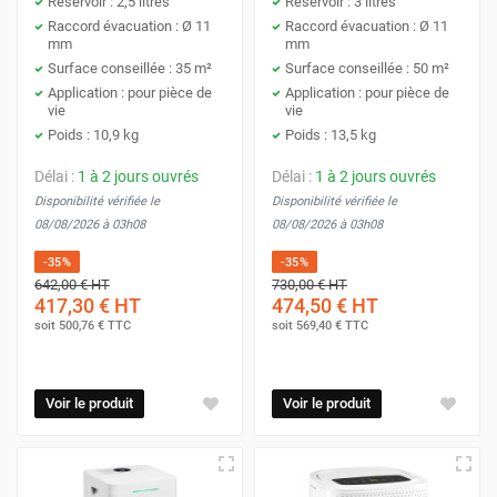
Réservoir : 2,5 litres
Réservoir : 3 litres
Raccord évacuation : Ø 11
Raccord évacuation : Ø 11
mm
mm
Quel déshumidificateur pour maison
Surface conseillée : 35 m²
Surface conseillée : 50 m²
ou appartement choisir ?
Application : pour pièce de
Application : pour pièce de
vie
vie
Choisir le bon déshumidificateur pour votre maison ou
Poids : 10,9 kg
Poids : 13,5 kg
appartement peut transformer votre environnement en un
Délai :
1 à 2 jours ouvrés
Délai :
1 à 2 jours ouvrés
lieu plus confortable et sain. Mais face à la diversité des
Disponibilité vérifiée le
Disponibilité vérifiée le
modèles disponibles, comment savoir lequel répondra
08/08/2026 à 03h08
08/08/2026 à 03h08
parfaitement à vos besoins ? Voici quelques pistes pour
-35%
-35%
vous guider.
642,00 €
HT
730,00 €
HT
➥
Déshumidificateur électrique
: Ce type de
417,30 €
HT
474,50 €
HT
soit
500,76 €
TTC
soit
569,40 €
TTC
déshumidificateur est idéal pour
les espaces où l'humidité
persiste malgré une bonne aération
. Facile à utiliser, il
capte l'air humide, le refroidit pour condenser l'eau qui sera
Voir le produit
Voir le produit
collectée dans un bac. Adapté à toutes les pièces, son
efficacité ne dépend pas de la température ambiante.
➥
Déshumidificateur à condensation
: Parfait pour les