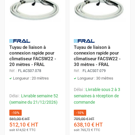
Tuyau de liaison à
Tuyau de liaison à
connexion rapide pour
connexion rapide pour
climatiseur FACSW22 -
climatiseur FACSW22 -
20 mètres - FRAL
30 mètres - FRAL
Réf. :
FL ACS07.078
Réf. :
FL ACS07.079
Longueur : 20 mètres
Longueur : 30 mètres
Délai :
Livrable sous 2 à 3
Délai :
Livrable semaine 52
semaines à réception de
(semaine du 21/12/2026)
commande
-10%
-10%
569,00 €
HT
709,00 €
HT
512,10 €
HT
638,10 €
HT
soit
614,52 €
TTC
soit
765,72 €
TTC