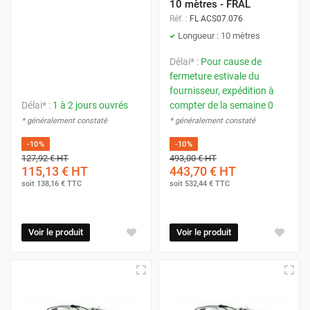
10 mètres - FRAL
Réf. :
FL ACS07.076
Longueur : 10 mètres
Délai* :
Pour cause de
fermeture estivale du
fournisseur, expédition à
Délai* :
1 à 2 jours ouvrés
compter de la semaine 0
* généralement constaté
* généralement constaté
-10%
-10%
127,92 €
HT
493,00 €
HT
115,13 €
HT
443,70 €
HT
soit
138,16 €
TTC
soit
532,44 €
TTC
Voir le produit
Voir le produit