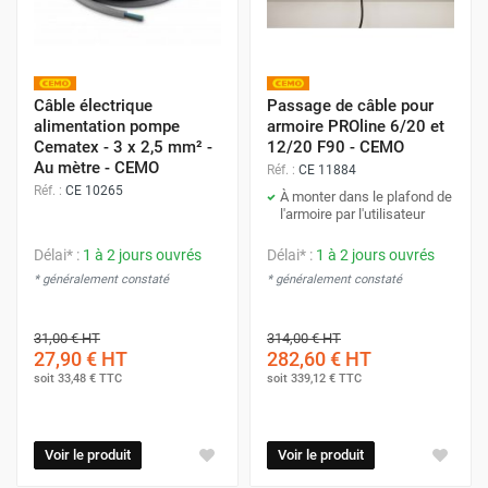
Câble électrique
Passage de câble pour
alimentation pompe
armoire PROline 6/20 et
Cematex - 3 x 2,5 mm² -
12/20 F90 - CEMO
Au mètre - CEMO
Réf. :
CE 11884
Réf. :
CE 10265
À monter dans le plafond de
l'armoire par l'utilisateur
Délai* :
1 à 2 jours ouvrés
Délai* :
1 à 2 jours ouvrés
* généralement constaté
* généralement constaté
31,00 €
HT
314,00 €
HT
27,90 €
HT
282,60 €
HT
soit
33,48 €
TTC
soit
339,12 €
TTC
Voir le produit
Voir le produit