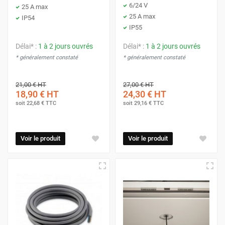
6/24 V
25 A max
25 A max
IP54
IP55
Délai* :
1 à 2 jours ouvrés
Délai* :
1 à 2 jours ouvrés
* généralement constaté
* généralement constaté
21,00 €
HT
27,00 €
HT
18,90 €
HT
24,30 €
HT
soit
22,68 €
TTC
soit
29,16 €
TTC
Voir le produit
Voir le produit