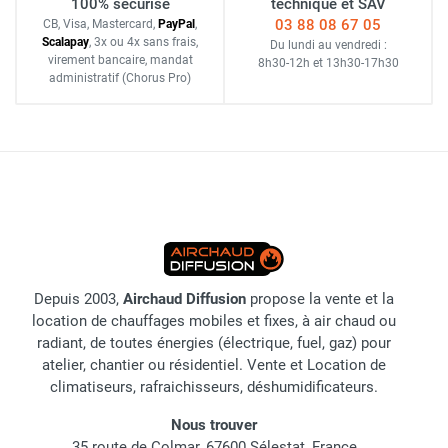
100% sécurisé
technique et SAV
03 88 08 67 05
CB, Visa, Mastercard,
Pay
Pal
,
Scalapay
,
3x ou 4x sans frais
,
Du lundi au vendredi :
virement bancaire
, mandat
8h30-12h
et
13h30-17h30
administratif
(Chorus Pro)
Depuis 2003,
Airchaud Diffusion
propose la vente et la
location de chauffages mobiles et fixes, à air chaud ou
radiant, de toutes énergies (électrique, fuel, gaz) pour
atelier, chantier ou résidentiel. Vente et Location de
climatiseurs, rafraichisseurs, déshumidificateurs.
Nous trouver
35 route de Colmar, 67600 Sélestat, France