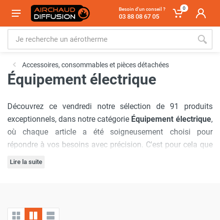
0
Besoin d'un conseil ?
03 88 08 67 05
Accessoires, consommables et pièces détachées
Équipement électrique
Découvrez ce vendredi notre sélection de 91 produits
exceptionnels, dans notre catégorie
Équipement électrique
,
où chaque article a été soigneusement choisi pour
répondre à vos besoins avec précision. C'est pour cela que
nous avons sélectionné les marques :
Sovelor-Dantherm
,
Lire la suite
Frico
,
SPLUS
,
Star Progetti
,
Thermobile
,
Trotec
,
Emat
,
Notre engagement à offrir
les meilleurs prix du marché
est
Cemo
,
Vortice
,
Inelco
,
Husqvarna
,
Heatcom
,
VTS
,
FRAL
.
inébranlable, garantissant que vous bénéficierez d'offres
inégalées à chaque visite. De plus, nous comprenons