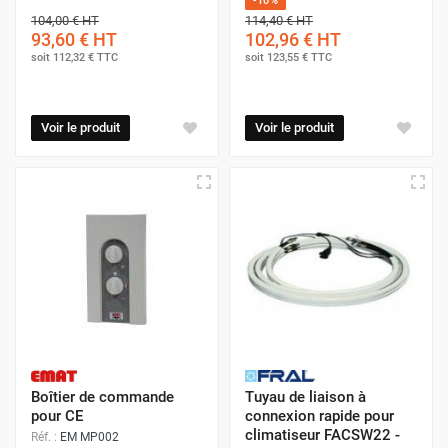
-10%
104,00 €
HT
114,40 €
HT
93,60 €
HT
102,96 €
HT
soit
112,32 €
TTC
soit
123,55 €
TTC
Voir le produit
Voir le produit
Boîtier de commande
Tuyau de liaison à
pour CE
connexion rapide pour
climatiseur FACSW22 -
Réf. :
EM MP002