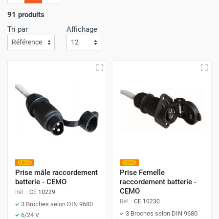
l'importance
d'un service de livraison rapide
! C'est
pourquoi nous nous assurons que votre commande arrive
91 produits
à votre porte avec
la plus grande efficacité
.
Tri par
Affichage
Faites vos achats sur Airchaud Diffusion pour une
expérience où l'excellence et la vitesse de livraison s'allient
à l'avantage de prix compétitifs.
Prise mâle raccordement
Prise Femelle
batterie - CEMO
raccordement batterie -
CEMO
Réf. :
CE 10229
Réf. :
CE 10230
3 Broches selon DIN 9680
3 Broches selon DIN 9680
6/24 V