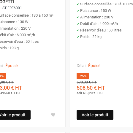
OGETTI
Surface conseillée : 70 à 100 m
'être frais, est constamment
renouvelé et filtré
, ce qui assure u
 :
ST FRE6001
Puissance : 150 W
urface conseillée : 130 à 150 m²
Alimentation : 230 V
uissance : 130 W
Débit d'air : 4 000 m³/h
limentation : 220 V
n de ces appareils est aussi simple que peu coûteux. Il ne néce
Réservoir d'eau : 50 litres
ébit d'air : 6 000 m³/h
Poids : 22 kg
hisseurs d'air particulièrement attrayants pour les utilisateurs à 
éservoir d'eau : 50 litres
oids : 19 kg
tionnalités avancées comme un
dispositif UV antibactérien
qui s
 saine et sécurisée.
ai :
Épuisé
Délai :
Épuisé
0%
-25%
,00 €
HT
678,00 €
HT
tés au rafraichisseur d'air adiabatique ?
3,00 €
HT
508,50 €
HT
t
495,60 €
TTC
soit
610,20 €
TTC
 être des solutions remarquablement efficaces pour mainten
. Ils trouvent leur application dans divers secteurs tels que la
mé
Voir le produit
Voir le produit
nts
industriels
sujets à une accumulation de chaleur. Par ailleur
e, les espaces d'exposition, les jardineries, ainsi que les chap
éal pour rafraîchir des espaces où il n’est pas possible, ou b
hisseur mobile
permet, en créant un
flux d'air frais
, de rafraîch