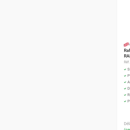
Parasol chauffant et radiant
infrarouge sur mât
Parasol chauffant à gaz
Parasol chauffant et radiant sur
mât électrique
Chauffe terrasse aux pellets
Chauffage infrarouge fixe mur et
Raf
plafond
RA
Chauffage radiant électrique
Réf.
Chauffage Infrarouge électrique fixe
S
P
Panneau rayonnant
A
Lustre infrarouge électrique
D
suspendu
R
Réglette et cassette rayonnante
P
Chauffage tube radiant et radiant
lumineux au gaz
Chauffage radiant tube suspendu
Dél
au gaz
(se