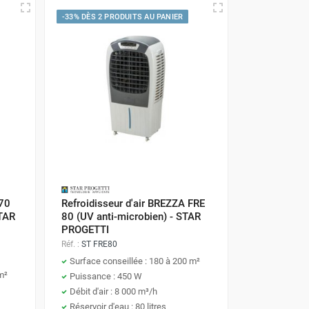
ation, ils peuvent être utilisé avec les fenêtres
-33% DÈS 2 PRODUITS AU PANIER
volumes fermés.
 Bien sûr ce sont des indications théoriques car
ppareil, l'isolation du bâtiment, etc. En cas de
isseur.
 70
Refroidisseur d'air BREZZA FRE
STAR
80 (UV anti-microbien) - STAR
PROGETTI
Réf. :
ST FRE80
Surface conseillée : 180 à 200 m²
m²
Puissance : 450 W
Débit d'air : 8 000 m³/h
Réservoir d'eau : 80 litres