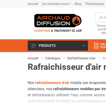
Accueil
Qui sommes-nous ?
Blog
Thématiques
"Grossi
profe
CHAUFFAGE
& TRAITEMENT DE L'AIR
rev
CAL
PRODUITS
PUI
Airchaud Location
Accueil
Catalogue
Rafraîchisseur d'air
Ra
Climatiseur
Rafraichisseur d'air
Climatiseur mobile
Climatiseur mobile résidentiel et
tertiaire
Nos
rafraichisseurs d'air
mobile par évaporation
Climatiseur fixe
Rafraîchisseur d'air
silencieux, nos
rafraîchisseurs mobiles par é
Rafraichisseur d'air mobile
et refroidisseurs utilisent l’eau comme source
Rafraîchisseur d'air gainable
sont disponibles à l’achat sur notre boutique e
Rafraichisseur d’air fixe