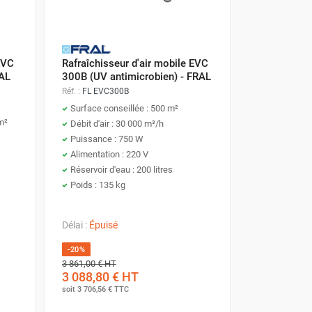
ion de ces solutions de rafraîchissement par
extérieures
.
EVC
Rafraîchisseur d'air mobile EVC
RAL
300B (UV antimicrobien) - FRAL
Réf. :
FL EVC300B
Surface conseillée : 500 m²
téresser au fonctionnement de celui-ci.
m²
Débit d'air : 30 000 m³/h
Puissance : 750 W
au d'évaporation
au travers d'un système de
Alimentation : 220 V
Réservoir d'eau : 200 litres
anneau de cellulose aux ondulations précises.
Poids : 135 kg
andis que le surplus contribue à la propreté du
nt au contact du panneau évaporatif,
ne requiert
Délai :
Épuisé
 ambiante
, contribuant ainsi au confort et à la
-20%
ulement plus frais mais également plus sain, sa
3 861,00 €
HT
3 088,80 €
HT
soit
3 706,56 €
TTC
é à l'extérieur via des ouvertures spécifiques ou