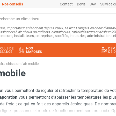
Nos conseils
Contact
Devis
SAV
Suivi de
ste, importateur et fabricant depuis 2003,
Le N°1 Français
en choix d'appare
ssionnels à air chaud ou radiants, climatiseurs, rafraîchisseurs et déshumidifi
endeurs, installateurs, entreprises, sociétés, industries, administrations et
CULS DE
NOS
DEM
SSANCE
MARQUES
DE D
fraichisseur d'air mobile
 mobile
 vous permettent de réguler et rafraîchir la température de vot
vaporation
vous permettront d’abaisser les températures les pl
 de froid ; ce qui en fait des appareils écologiques. De nombre
n ligne : puissance et mode de fonctionnement sont au choix. Op