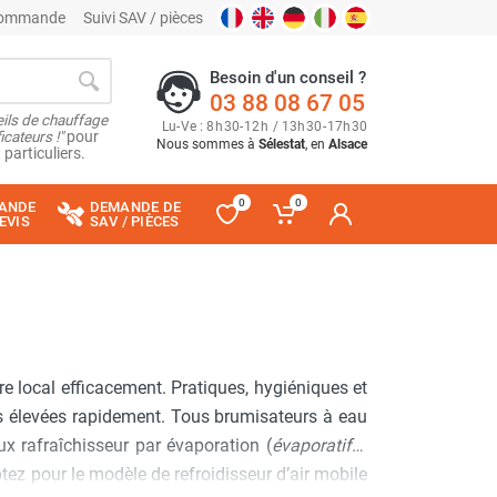
 commande
Suivi SAV / pièces
Besoin d'un conseil ?
03 88 08 67 05
ils de chauffage
Lu
-
Ve
: 8
h
30
-
12
h
/ 13
h
30
-
17
h
30
cateurs !"
pour
Nous sommes à
Sélestat
, en
Alsace
 particuliers.
0
0
ANDE
DEMANDE DE
EVIS
SAV / PIÈCES
re local efficacement. Pratiques, hygiéniques et
us élevées rapidement. Tous brumisateurs à eau
ux rafraîchisseur par évaporation (
évaporatifs
)
tez pour le modèle de refroidisseur d’air mobile