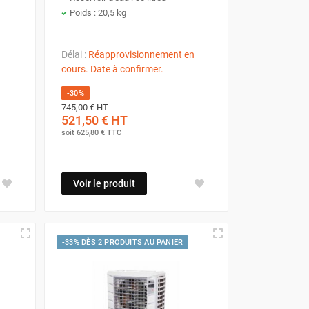
Poids : 20,5 kg
entiels
nases
Délai :
Réapprovisionnement en
cours. Date à confirmer.
-30%
745,00 €
HT
521,50 €
HT
soit
625,80 €
TTC
Voir le produit
-33% DÈS 2 PRODUITS AU PANIER