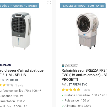
ditions et autres coûts. À la différence des systèmes de climatis
rts sur l'extérieur…
% DÈS 2 PRODUITS AU PANIER
-33% DÈS 2 PRODUITS AU PANIER
être utilisés pour faire descendre la température dans de petits 
n rafraichisseur d'air mobile ?
ée quant au choix de la puissance de votre rafraichisseur d'air.
e votre surface, le nombre de personnes présentes autour de l'a
r, nos conseillez vous aiguilleront pour le choix de votre rafraich
roidisseur d'air adiabatique
Rafraîchisseur BREZZA FRE
E 5.1 M - SPLUS
EVO (UV anti-microbien) - 
PROGETTI
 :
SP 2110610
Utilisation
Réf. :
ST FRE70 EVO
1 avis
Chambres, petits salons, bureaux individuels
1 avis
urface conseillée : 70 à 100 m²
Surface conseillée : 100 à 120 
uissance : 200 W
Appartements, bureaux spacieux
Puissance : 150 W
limentation : 230 V
Alimentation : 220 V
Grands salons, espaces commerciaux, ateliers ouverts
ébit d'air : 5 000 m³/h