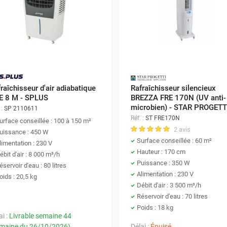
raîchisseur d'air adiabatique
Rafraîchisseur silencieux
E 8 M - SPLUS
BREZZA FRE 170N (UV anti-
microbien) - STAR PROGETT
 :
SP 2110611
Réf. :
ST FRE170N
urface conseillée : 100 à 150 m²
2 avis
uissance : 450 W
Surface conseillée : 60 m²
limentation : 230 V
Hauteur : 170 cm
ébit d'air : 8 000 m³/h
Puissance : 350 W
éservoir d'eau : 80 litres
Alimentation : 230 V
oids : 20,5 kg
Débit d'air : 3 500 m³/h
Réservoir d'eau : 70 litres
Poids : 18 kg
ai :
Livrable semaine 44
maine du 26/10/2026)
Délai :
Épuisé