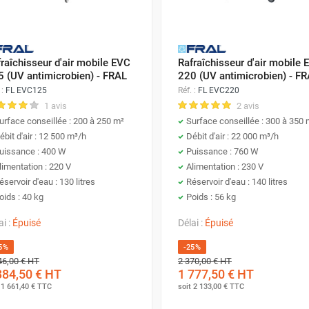
VERLAND
. Il nous tient à cœur de vous recommander l'adopt
'accroît avec l'élévation de la température et de la sécheresse 
l tout en respectant l'environnement.
raîchisseur d'air mobile EVC
Rafraîchisseur d'air mobile 
5 (UV antimicrobien) - FRAL
220 (UV antimicrobien) - F
isseur d'air silencieux mobile?
 :
FL EVC125
Réf. :
FL EVC220
1 avis
2 avis
efroidisseur d'air silencieux professionnel
, il est temps de s'in
urface conseillée : 200 à 250 m²
Surface conseillée : 300 à 350 
ébit d'air : 12 500 m³/h
Débit d'air : 22 000 m³/h
t propulsé par une pompe vers le haut, atteignant ainsi le
panne
uissance : 400 W
Puissance : 760 W
limentation : 220 V
Alimentation : 230 V
au sommet, garantit une
dispersion homogène
de l'eau sur le p
éservoir d'eau : 130 litres
Réservoir d'eau : 140 litres
tème, il entraîne l'évaporation d'une fraction de cette eau, t
oids : 40 kg
Poids : 56 kg
un nouveau cycle.
irée de l'air lui-même, qui, en se refroidissant et s'humidifia
ai :
Épuisé
Délai :
Épuisé
de de rafraîchissement a l'avantage d'
optimiser l'hygrométrie
5%
-25%
fuser de micro-gouttelettes dans l'air. En résulte un air non se
46,00 €
HT
2 370,00 €
HT
384,50 €
HT
1 777,50 €
HT
té.
t
1 661,40 €
TTC
soit
2 133,00 €
TTC
iltration
, avec un renouvellement constant de l'air qui est évacu