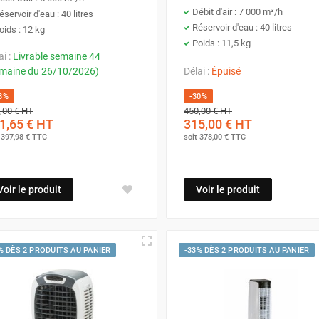
Débit d'air : 7 000 m³/h
éservoir d'eau : 40 litres
Grandes salles de réception, entrepôts, espaces événem
Réservoir d'eau : 40 litres
oids : 12 kg
Poids : 11,5 kg
Grands espaces commerciaux, halls d'exposition, gym
ai :
Livrable semaine 44
maine du 26/10/2026)
Délai :
Épuisé
3%
-30%
,00 €
HT
450,00 €
HT
1,65 €
HT
315,00 €
HT
t
397,98 €
TTC
soit
378,00 €
TTC
Voir le produit
Voir le produit
% DÈS 2 PRODUITS AU PANIER
-33% DÈS 2 PRODUITS AU PANIER