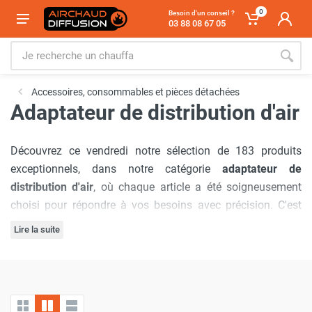
0
Besoin d'un conseil ?
03 88 08 67 05
Accessoires, consommables et pièces détachées
Adaptateur de distribution d'air
Découvrez ce vendredi notre sélection de 183 produits
exceptionnels, dans notre catégorie
adaptateur de
distribution d'air
, où chaque article a été soigneusement
choisi pour répondre à vos besoins avec précision. C'est
pour cela que nous avons sélectionné les marques :
Lire la suite
Sovelor-Dantherm
,
Frico
,
SPLUS
,
Thermobile
,
Trotec
,
Notre engagement à offrir
les meilleurs prix du marché
est
Emat
,
Orte
,
Airlat
,
MTM
.
inébranlable, garantissant que vous bénéficierez d'offres
inégalées à chaque visite. De plus, nous comprenons