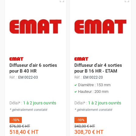
Diffuseur d'air 6 sorties
Diffuseur d'air 4 sorties
pour B 40 HR
pour B 16 HR - ETAM
Réf. :
EM 0022-03
Réf. :
EM 0022-20
Diamètre : 153 mm
Hauteur : 200 mm
Délai* :
1 à 2 jours ouvrés
Délai* :
1 à 2 jours ouvrés
* généralement constaté
* généralement constaté
-10%
-10%
576,00 €
HT
343,00 €
HT
518,40 €
HT
308,70 €
HT