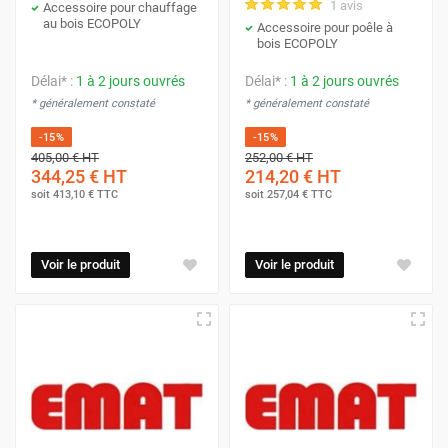
1 avis
Accessoire pour chauffage
au bois ECOPOLY
Accessoire pour poêle à
bois ECOPOLY
Délai* :
1 à 2 jours ouvrés
Délai* :
1 à 2 jours ouvrés
* généralement constaté
* généralement constaté
-15%
-15%
405,00 €
HT
252,00 €
HT
344,25 €
HT
214,20 €
HT
soit
413,10 €
TTC
soit
257,04 €
TTC
Voir le produit
Voir le produit