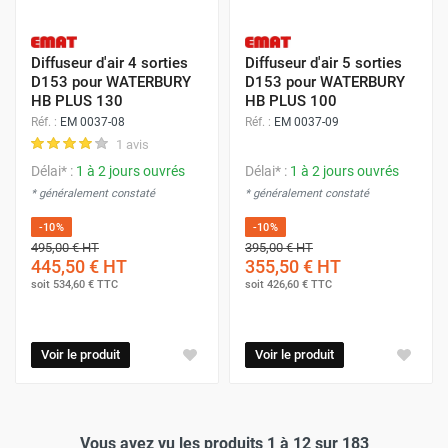
Diffuseur d'air 4 sorties
Diffuseur d'air 5 sorties
D153 pour WATERBURY
D153 pour WATERBURY
HB PLUS 130
HB PLUS 100
Réf. :
EM 0037-08
Réf. :
EM 0037-09
1 avis
Délai* :
1 à 2 jours ouvrés
Délai* :
1 à 2 jours ouvrés
* généralement constaté
* généralement constaté
-10%
-10%
495,00 €
HT
395,00 €
HT
445,50 €
HT
355,50 €
HT
soit
534,60 €
TTC
soit
426,60 €
TTC
Voir le produit
Voir le produit
Vous avez vu les produits 1 à 12 sur 183