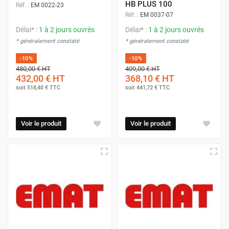
HB PLUS 100
Réf. :
EM 0022-23
Réf. :
EM 0037-07
Délai* :
1 à 2 jours ouvrés
Délai* :
1 à 2 jours ouvrés
* généralement constaté
* généralement constaté
-10%
-10%
480,00 €
HT
409,00 €
HT
432,00 €
HT
368,10 €
HT
soit
518,40 €
TTC
soit
441,72 €
TTC
Voir le produit
Voir le produit