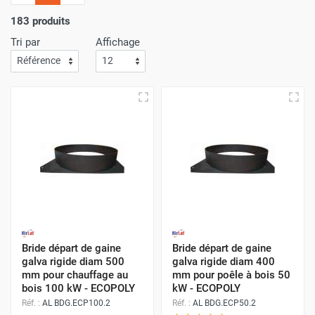
l'importance
d'un service de livraison rapide
! C'est
pourquoi nous nous assurons que votre commande arrive
183 produits
à votre porte avec
la plus grande efficacité
.
Tri par
Affichage
Faites vos achats sur Airchaud Diffusion pour une
expérience où l'excellence et la vitesse de livraison s'allient
à l'avantage de prix compétitifs.
Bride départ de gaine
Bride départ de gaine
galva rigide diam 500
galva rigide diam 400
mm pour chauffage au
mm pour poêle à bois 50
bois 100 kW - ECOPOLY
kW - ECOPOLY
Réf. :
AL BDG.ECP100.2
Réf. :
AL BDG.ECP50.2