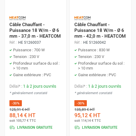
Câble Chauffant -
Câble Chauffant -
Puissance 18 W/m - Ø 6
Puissance 18 W/m - Ø 6
mm - 37,0 m - HEATCOM
mm - 42,0 m - HEATCOM
Réf. :
HE 51260037
Réf. :
HE 51260042
Puissance : 700 W
Puissance : 830 W
Tension : 230 V
Tension : 230 V
Profondeur surface du sol :
Profondeur surface du sol :
> 10 mm
> 10 mm
Gaine extérieure : PVC
Gaine extérieure : PVC
Délai* :
1 à 2 jours ouvrés
Délai* :
1 à 2 jours ouvrés
* généralement constaté
* généralement constaté
-30%
-30%
125,91 €
HT
135,89 €
HT
88,14 €
HT
95,12 €
HT
soit
105,77 €
TTC
soit
114,14 €
TTC
LIVRAISON GRATUITE
LIVRAISON GRATUITE