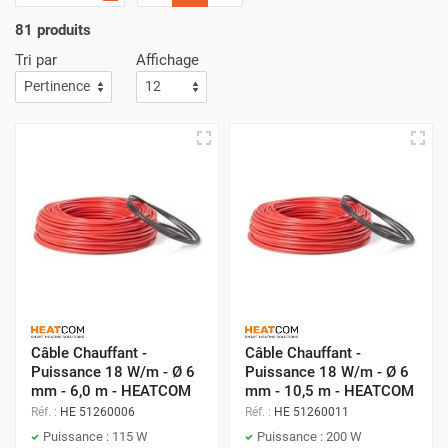
plancher chauffant ?
81 produits
Je vous invite à lire
notre article
dédié pour vous aider à
Tri par
Affichage
choisir le bon plancher chauffant.
Câble chauffant 3mm - Idéal pour des
installations superficielles
Le câble de 3mm est votre allié pour une installation
discrète et performante. Sa compatibilité avec tous les
types de revêtements, sa flexibilité pour les configurations
uniques, et sa hauteur de construction quasi inexistante le
rendent incontournable. Sans oublier, une garantie
Câble Chauffant -
Câble Chauffant -
exceptionnelle de 25 ans, affirmant sa durabilité et sa
Puissance 18 W/m - Ø 6
Puissance 18 W/m - Ø 6
qualité d'origine danoise.
mm - 6,0 m - HEATCOM
mm - 10,5 m - HEATCOM
Applications recommandées
Réf. :
HE 51260006
Réf. :
HE 51260011
Puissance : 115 W
Puissance : 200 W