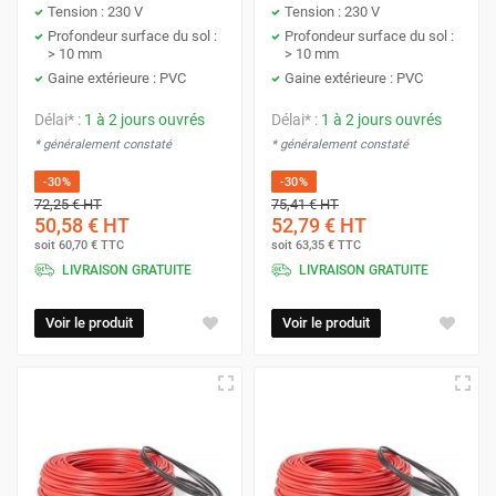
Tension : 230 V
Tension : 230 V
Salles de bain
Profondeur surface du sol :
Profondeur surface du sol :
> 10 mm
> 10 mm
Espaces intérieurs
Gaine extérieure : PVC
Gaine extérieure : PVC
Tous types de sols
Délai* :
1 à 2 jours ouvrés
Délai* :
1 à 2 jours ouvrés
* généralement constaté
* généralement constaté
Avec adhésif pour carrelage
-30%
-30%
72,25 €
HT
75,41 €
HT
50,58 €
HT
52,79 €
HT
soit
60,70 €
TTC
soit
63,35 €
TTC
Câble chauffant 6mm - Pour des
LIVRAISON GRATUITE
LIVRAISON GRATUITE
installations plus profondes
Voir le produit
Voir le produit
Le câble de 6mm est spécialement conçu pour une
intégration en profondeur, idéale pour des structures
solides et pour des planchers en bois. Sa robustesse et sa
facilité d'installation le rendent adapté pour les
environnements exigeant une diffusion de chaleur
constante et durable.