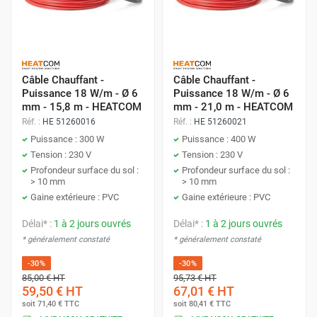
Applications courantes
Pièces humides
Câble Chauffant -
Câble Chauffant -
Logements classiques
Puissance 18 W/m - Ø 6
Puissance 18 W/m - Ø 6
mm - 15,8 m - HEATCOM
mm - 21,0 m - HEATCOM
Béton
Réf. :
HE 51260016
Réf. :
HE 51260021
Puissance : 300 W
Puissance : 400 W
Planchers existants en chape
Tension : 230 V
Tension : 230 V
Profondeur surface du sol :
Profondeur surface du sol :
> 10 mm
> 10 mm
Gaine extérieure : PVC
Gaine extérieure : PVC
Pourquoi choisir les câbles chauffants
Délai* :
1 à 2 jours ouvrés
Délai* :
1 à 2 jours ouvrés
HEATCOM ?
* généralement constaté
* généralement constaté
Avec HEATCOM, optez pour une solution de chauffage au
-30%
-30%
sol innovante. Les câbles chauffants de 3mm et de 6mm
85,00 €
HT
95,73 €
HT
59,50 €
HT
67,01 €
HT
s'adaptent à vos besoins spécifiques, offrant une flexibilité
soit
71,40 €
TTC
soit
80,41 €
TTC
d'installation et une efficacité énergétique. La technologie