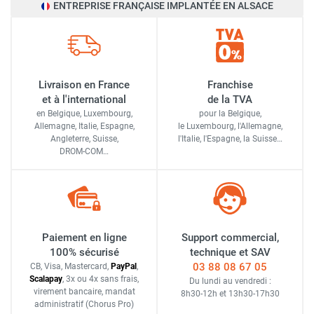
ENTREPRISE FRANÇAISE IMPLANTÉE EN ALSACE
Livraison en France
Franchise
et à l'international
de la TVA
en Belgique, Luxembourg,
pour la Belgique,
Allemagne, Italie, Espagne,
le Luxembourg,
l'Allemagne,
Angleterre, Suisse,
l'Italie,
l'Espagne,
la Suisse…
DROM-COM…
Paiement en ligne
Support commercial,
100% sécurisé
technique et SAV
03 88 08 67 05
CB, Visa, Mastercard,
Pay
Pal
,
Scalapay
,
3x ou 4x sans frais
,
Du lundi au vendredi :
virement bancaire
, mandat
8h30-12h
et
13h30-17h30
administratif
(Chorus Pro)