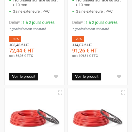
Profondeur surface du sol :
Profondeur surface du sol :
> 10 mm
> 10 mm
Gaine extérieure : PVC
Gaine extérieure : PVC
Délai* :
1 à 2 jours ouvrés
Délai* :
1 à 2 jours ouvrés
* généralement constaté
* généralement constaté
-30%
-20%
103,48 €
HT
114,07 €
HT
72,44 €
HT
91,26 €
HT
soit
86,93 €
TTC
soit
109,51 €
TTC
Voir le produit
Voir le produit