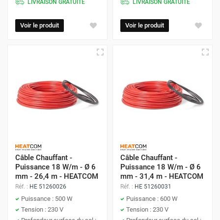
LIVRAISON GRATUITE
LIVRAISON GRATUITE
danoise avancée garantit un chauffage uniforme et
constant, améliorant ainsi le confort de votre espace tout
Voir le produit
Voir le produit
en étant économiquement avantageux.
Câble Chauffant -
Câble Chauffant -
Puissance 18 W/m - Ø 6
Puissance 18 W/m - Ø 6
mm - 26,4 m - HEATCOM
mm - 31,4 m - HEATCOM
Réf. :
HE 51260026
Réf. :
HE 51260031
Puissance : 500 W
Puissance : 600 W
Tension : 230 V
Tension : 230 V