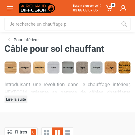
0
Besoin d'un conseil ?
03 88 08 67 05
Pour intérieur
Câble pour sol chauffant
Introduisant une révolution dans le chauffage intérieur,
HEATCOM présente sa gamme de
câbles chauffants
Lire la suite
conçus pour offrir chaleur et confort dans votre habitation
ou espace commercial.
Comment choisir le câble pour son
Filtres
0