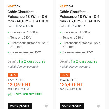
Câble Chauffant -
Câble Chauffant -
Puissance 18 W/m - Ø 6
Puissance 18 W/m - Ø 6
mm - 60,0 m - HEATCOM
mm - 67,0 m - HEATCOM
Réf. :
HE 51260060
Réf. :
HE 51260067
Puissance : 1 060 W
Puissance : 1 300 W
Tension : 230 V
Tension : 230 V
Profondeur surface du sol :
Profondeur surface du sol :
> 10 mm
> 10 mm
Gaine extérieure : PVC
Gaine extérieure : PVC
Délai* :
1 à 2 jours ouvrés
Délai* :
1 à 2 jours ouvrés
* généralement constaté
* généralement constaté
-30%
-30%
172,27 €
HT
194,86 €
HT
120,59 €
HT
136,40 €
HT
soit
144,71 €
TTC
soit
163,68 €
TTC
LIVRAISON GRATUITE
Voir le produit
Voir le produit