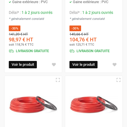
Gaine extérieure : PVC
Gaine extérieure : PVC
Délai* :
1 à 2 jours ouvrés
Délai* :
1 à 2 jours ouvrés
* généralement constaté
* généralement constaté
-30%
-30%
141,39 €
HT
149,66 €
HT
98,97 €
HT
104,76 €
HT
soit
118,76 €
TTC
soit
125,71 €
TTC
LIVRAISON GRATUITE
LIVRAISON GRATUITE
Voir le produit
Voir le produit