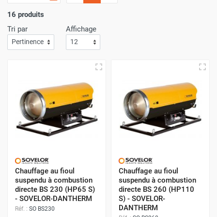
suspendre
disponibles à
l’achat en ligne
. Puissances,
marques et modes de fonctionnement sont aux choix !
16 produits
Tri par
Affichage
Chauffage au fioul
Chauffage au fioul
suspendu à combustion
suspendu à combustion
directe BS 230 (HP65 S)
directe BS 260 (HP110
- SOVELOR-DANTHERM
S) - SOVELOR-
DANTHERM
Réf. :
SO BS230