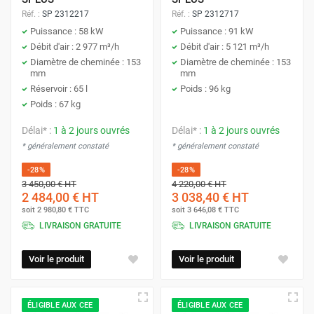
Réf. :
SP 2312217
Réf. :
SP 2312717
Puissance : 58 kW
Puissance : 91 kW
Débit d'air : 2 977 m³/h
Débit d'air : 5 121 m³/h
Diamètre de cheminée : 153
Diamètre de cheminée : 153
mm
mm
Réservoir : 65 l
Poids : 96 kg
Poids : 67 kg
Délai* :
1 à 2 jours ouvrés
Délai* :
1 à 2 jours ouvrés
* généralement constaté
* généralement constaté
-28%
-28%
3 450,00 €
HT
4 220,00 €
HT
2 484,00 €
HT
3 038,40 €
HT
soit
2 980,80 €
TTC
soit
3 646,08 €
TTC
LIVRAISON GRATUITE
LIVRAISON GRATUITE
Voir le produit
Voir le produit
ÉLIGIBLE AUX CEE
ÉLIGIBLE AUX CEE