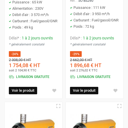
Réf. :
SO BS260
Puissance : 65 kW
Puissance : 111 kW
Alimentation : 230V
Débit d'air : 3 950 m³/h
Débit d'air : 3 570 m³/h
Carburant : Fuel/gasoil/GNR
Carburant : Fuel/gasoil/GNR
Poids : 72 kg
Poids : 49 kg
Délai* :
1 à 2 jours ouvrés
Délai* :
1 à 2 jours ouvrés
* généralement constaté
* généralement constaté
-24%
-29%
2 308,00 €
HT
2 662,00 €
HT
1 754,08 €
HT
1 896,68 €
HT
soit
2 104,90 €
TTC
soit
2 276,02 €
TTC
LIVRAISON GRATUITE
LIVRAISON GRATUITE
Voir le produit
Voir le produit