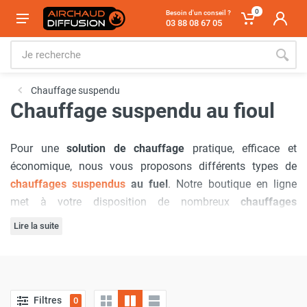
0
Besoin d'un conseil ?
03 88 08 67 05
Chauffage suspendu
Chauffage suspendu au fioul
Pour une
solution de chauffage
pratique, efficace et
économique, nous vous proposons différents types de
chauffages suspendus
au fuel
. Notre boutique en ligne
met à votre disposition de nombreux
chauffages
suspendus
fonctionnant au
fioul
qui vous permettront de
Lire la suite
diffuser de l’air chaud rapidement et de manière
Bénéficiez également de conseils d’experts en
chauffages
homogène. Découvrez les
chauffages suspendu fuel à
suspendu
et du meilleur service après-vente avec
airchaud-
combustion directe
, les
chauffages suspendus fuel à
diffusion
!
combustion indirecte
et les
aérothermes au fuel à
Filtres
0