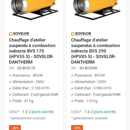
Chauffage d'atelier
Chauffage d'atelier
suspendu à combustion
suspendus à combustion
indirecte BVS 170
indirecte BVS 290
(HPV55 S) - SOVELOR-
(HPV85 S) - SOVELOR-
DANTHERM
DANTHERM
Réf. :
SO BVS170
Réf. :
SO BVS290
Puissance : 49 kW
Puissance : 85 kW
Alimentation : 230V
Alimentation : 230V
Débit d'air : 2 150 m³/h
Débit d'air : 3 950 m³/h
Carburant : Fuel/gasoil/GNR
Carburant : Fuel/gasoil/GNR
Poids : 81 kg
Poids : 110 kg
Délai* :
1 à 2 jours ouvrés
Délai* :
1 à 2 jours ouvrés
* généralement constaté
* généralement constaté
-28%
-29%