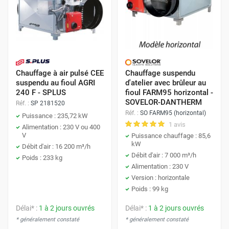
Chauffage à air pulsé CEE
Chauffage suspendu
suspendu au fioul AGRI
d'atelier avec brûleur au
240 F - SPLUS
fioul FARM95 horizontal -
SOVELOR-DANTHERM
Réf. :
SP 2181520
Réf. :
SO FARM95 (horizontal)
Puissance : 235,72 kW
1 avis
Alimentation : 230 V ou 400
V
Puissance chauffage : 85,6
kW
Débit d'air : 16 200 m³/h
Débit d'air : 7 000 m³/h
Poids : 233 kg
Alimentation : 230 V
Version : horizontale
Poids : 99 kg
Délai* :
1 à 2 jours ouvrés
Délai* :
1 à 2 jours ouvrés
* généralement constaté
* généralement constaté