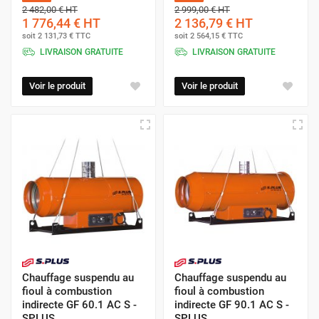
2 482,00 €
HT
2 999,00 €
HT
1 776,44 €
HT
2 136,79 €
HT
soit
2 131,73 €
TTC
soit
2 564,15 €
TTC
LIVRAISON GRATUITE
LIVRAISON GRATUITE
Voir le produit
Voir le produit
Chauffage suspendu au
Chauffage suspendu au
fioul à combustion
fioul à combustion
indirecte GF 60.1 AC S -
indirecte GF 90.1 AC S -
SPLUS
SPLUS