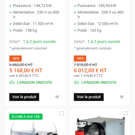
Puissance : 144,72 kW
Puissance : 185,54 kW
Alimentation : 230 V ou 400
Alimentation : 230 V ou 400
V
V
Débit d'air : 11 000 m³/h
Débit d'air : 12 000 m³/h
Poids : 158 kg
Poids : 163 kg
Délai* :
1 à 2 jours ouvrés
Délai* :
1 à 2 jours ouvrés
* généralement constaté
* généralement constaté
-20%
-20%
6 460,00 €
HT
7 515,00 €
HT
5 168,00 €
HT
6 012,00 €
HT
soit
6 201,60 €
TTC
soit
7 214,40 €
TTC
LIVRAISON GRATUITE
LIVRAISON GRATUITE
Voir le produit
Voir le produit
ÉLIGIBLE AUX CEE