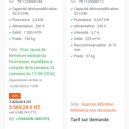
Réf. :
TR 1125000140
Réf. :
TR 1125000111
Capacité déshumidification :
Capacité déshumidification :
92,5 l/24h
22 l/24h
Puissance : 2,6 kW
Puissance : 0,657 kW
Alimentation : 230 V
Alimentation : 230 V
Débit : 1 200 m³/h
Intensité : 3,7 A
Poids : 130 kg
Débit : 225 m³/h
Raccord évacuation : Ø 10
Délai :
Pour cause de
mm
fermeture estivale du
Poids : 37 kg
fournisseur, expédition à
compter de la semaine 34
(semaine du 17/08/2026)
Disponibilité vérifiée le
10/08/2026 à 11h08
-24%
7 328,00 €
HT
Délai :
Rupture définitive -
5 569,28 €
HT
Référence non reconduite
soit
6 683,14 €
TTC
LIVRAISON GRATUITE
Tarif sur demande