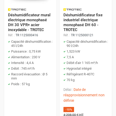
Déshumidificateur mural
Déshumidificateur fixe
électrique monophasé
industriel électrique
DH 30 VPR+ acier
monophasé DH 60 -
inoxydable - TROTEC
TROTEC
Réf. :
TR 1125000416
Réf. :
TR 1125000121
Capacité déshumidification :
Capacité déshumidification :
45 l/24h
90 l/24h
Puissance : 0,75 kW
1,523 kW
Alimentation : 230 V
7,5 A
Intensité : 4,4 A
Débit d'air 1 165 m³/h
Débit : 745 m³/h
Hygrostat intégré
Raccord évacuation : Ø 5
Réfrigérant R-407C
mm
70 kg
Poids : 57 kg
Délai :
Date de
réapprovisionnement non
définie
-10%
4 208,00 €
HT