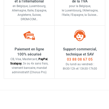
et à l'international
de la TVA
en Belgique, Luxembourg,
pour la Belgique,
Allemagne, Italie, Espagne,
le Luxembourg,
l'Allemagne,
Angleterre, Suisse,
l'Italie,
l'Espagne,
la Suisse…
DROM-COM…
Paiement en ligne
Support commercial,
100% sécurisé
technique et SAV
03 88 08 67 05
CB, Visa, Mastercard,
Pay
Pal
,
Scalapay
,
3x ou 4x sans frais
,
Du lundi au vendredi :
virement bancaire
, mandat
8h30-12h
et
13h30-17h30
administratif
(Chorus Pro)