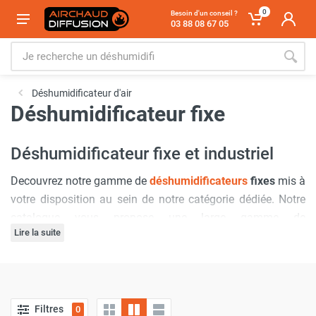
0
Besoin d'un conseil ?
03 88 08 67 05
Déshumidificateur d'air
Déshumidificateur fixe
Déshumidificateur fixe et industriel
Decouvrez notre gamme de
déshumidificateurs
fixes
mis à
votre disposition au sein de notre catégorie dédiée. Notre
catalogue vous propose une large gamme de
Lire la suite
déshumidificateurs d’air muraux suspendus
ou à poser
pour vos locaux, permettant d’évacuer au quotidien
l’humidité contenu dans votre espace de travail, local
Bénéficiez de conseils d’experts en
déshumidification
et du
technique, commerces, sous-sol, et d'autres applications.
meilleur SAV avec airchaud-diffusion !
Nos
déshumidificateurs fixes
professionnels
fonctionnent
Filtres
0