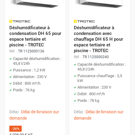
Déshumidificateur à
Déshumidificateur à
condensation DH 65 pour
condensation avec
espace tertiaire et
chauffage DH 65 H pour
piscine - TROTEC
espace tertiaire et
piscine - TROTEC
Réf. :
TR 1125000136
Réf. :
TR 1125000240
Capacité déshumidification :
45,8 l/24h
Capacité déshumidification :
45,8 l/24h
Puissance : 1,2 kW
Puissance chauffage : 3,5
Alimentation : 230 V
kW
Débit : 800 m³/h
Alimentation : 230 V
Poids : 76 kg
Débit : 800 m³/h
Poids : 78 kg
Délai :
Délai de livraison sur
Délai :
Délai de livraison sur
demande
demande
-24%
4 208,00 €
HT