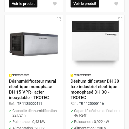
Voir le produit
Voir le produit
Déshumidificateur mural
Déshumidificateur DH 30
électrique monophasé
fixe industriel électrique
DH 15 VPR+ acier
monophasé DH 30 -
inoxydable - TROTEC
TROTEC
Réf. :
TR 1125000411
Réf. :
TR 1125000116
Capacité déshumidification :
Capacité déshumidification :
22 l/24h
46 l/24h
Puissance : 0,43 kW
Puissance : 0,922 kW
Alimentation : 230 V
Alimentation : 230 V