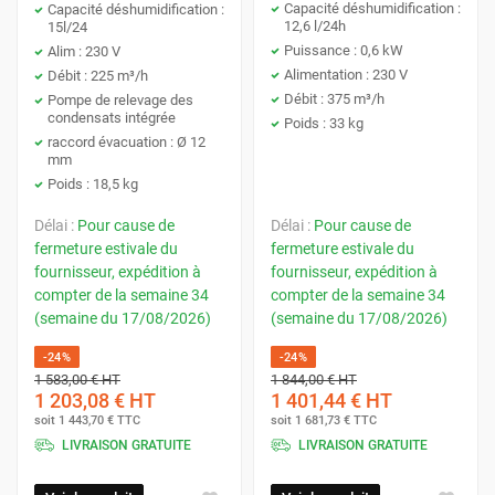
Capacité déshumidification :
Capacité déshumidification :
12,6 l/24h
15l/24
Puissance : 0,6 kW
Alim : 230 V
Alimentation : 230 V
Débit : 225 m³/h
Débit : 375 m³/h
Pompe de relevage des
condensats intégrée
Poids : 33 kg
raccord évacuation : Ø 12
mm
Poids : 18,5 kg
Délai :
Pour cause de
Délai :
Pour cause de
fermeture estivale du
fermeture estivale du
fournisseur, expédition à
fournisseur, expédition à
compter de la semaine 34
compter de la semaine 34
(semaine du 17/08/2026)
(semaine du 17/08/2026)
-24%
-24%
1 583,00 €
HT
1 844,00 €
HT
1 203,08 €
HT
1 401,44 €
HT
soit
1 443,70 €
TTC
soit
1 681,73 €
TTC
LIVRAISON GRATUITE
LIVRAISON GRATUITE