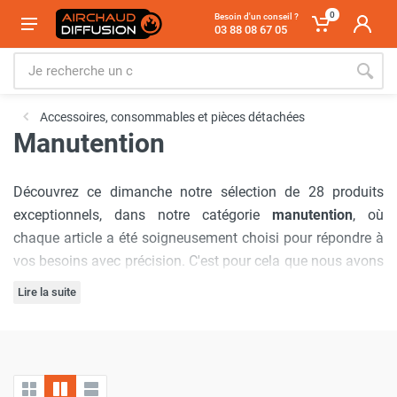
0
Besoin d'un conseil ?
03 88 08 67 05
Accessoires, consommables et pièces détachées
Manutention
Découvrez ce dimanche notre sélection de 28 produits
exceptionnels, dans notre catégorie
manutention
, où
chaque article a été soigneusement choisi pour répondre à
vos besoins avec précision. C'est pour cela que nous avons
sélectionné les marques :
Sovelor-Dantherm
,
Thermobile
,
Lire la suite
Cemo
.
Notre engagement à offrir
les meilleurs prix du marché
est
inébranlable, garantissant que vous bénéficierez d'offres
inégalées à chaque visite. De plus, nous comprenons