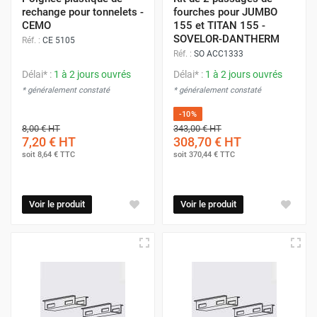
rechange pour tonnelets -
fourches pour JUMBO
CEMO
155 et TITAN 155 -
SOVELOR-DANTHERM
Réf. :
CE 5105
Réf. :
SO ACC1333
Délai* :
1 à 2 jours ouvrés
Délai* :
1 à 2 jours ouvrés
* généralement constaté
* généralement constaté
-10%
8,00 €
HT
343,00 €
HT
7,20 €
HT
308,70 €
HT
soit
8,64 €
TTC
soit
370,44 €
TTC
Voir le produit
Voir le produit