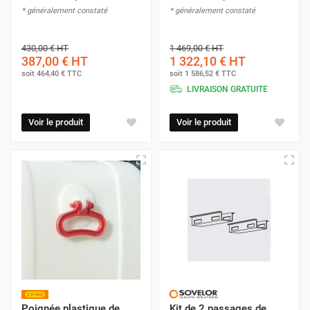
* généralement constaté
* généralement constaté
430,00 €
HT
1 469,00 €
HT
387,00 €
HT
1 322,10 €
HT
soit
464,40 €
TTC
soit
1 586,52 €
TTC
LIVRAISON GRATUITE
Voir le produit
Voir le produit
Poignée plastique de
Kit de 2 passages de