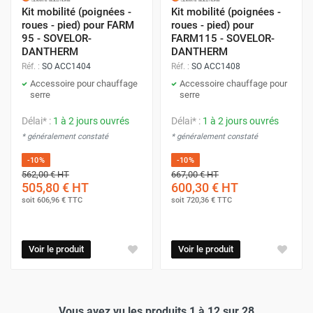
Kit mobilité (poignées -
Kit mobilité (poignées -
roues - pied) pour FARM
roues - pied) pour
95 - SOVELOR-
FARM115 - SOVELOR-
DANTHERM
DANTHERM
Réf. :
SO ACC1404
Réf. :
SO ACC1408
Accessoire pour chauffage
Accessoire chauffage pour
serre
serre
Délai* :
1 à 2 jours ouvrés
Délai* :
1 à 2 jours ouvrés
* généralement constaté
* généralement constaté
-10%
-10%
562,00 €
HT
667,00 €
HT
505,80 €
HT
600,30 €
HT
soit
606,96 €
TTC
soit
720,36 €
TTC
Voir le produit
Voir le produit
Vous avez vu les produits 1 à 12 sur 28