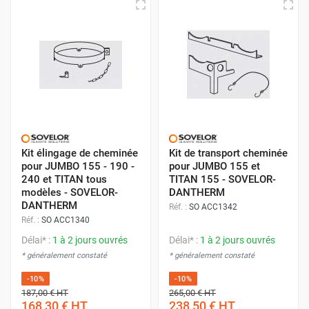
Kit élingage de cheminée
Kit de transport cheminée
pour JUMBO 155 - 190 -
pour JUMBO 155 et
240 et TITAN tous
TITAN 155 - SOVELOR-
modèles - SOVELOR-
DANTHERM
DANTHERM
Réf. :
SO ACC1342
Réf. :
SO ACC1340
Délai* :
1 à 2 jours ouvrés
Délai* :
1 à 2 jours ouvrés
* généralement constaté
* généralement constaté
-10%
-10%
187,00 €
HT
265,00 €
HT
168,30 €
HT
238,50 €
HT