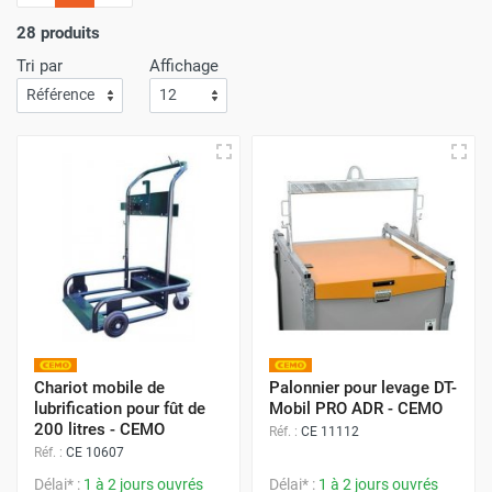
l'importance
d'un service de livraison rapide
! C'est
pourquoi nous nous assurons que votre commande arrive
28 produits
à votre porte avec
la plus grande efficacité
.
Tri par
Affichage
Faites vos achats sur Airchaud Diffusion pour une
expérience où l'excellence et la vitesse de livraison s'allient
à l'avantage de prix compétitifs.
Chariot mobile de
Palonnier pour levage DT-
lubrification pour fût de
Mobil PRO ADR - CEMO
200 litres - CEMO
Réf. :
CE 11112
Réf. :
CE 10607
Délai* :
1 à 2 jours ouvrés
Délai* :
1 à 2 jours ouvrés