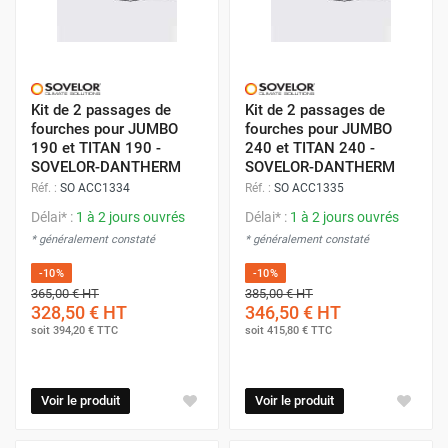
Kit de 2 passages de
Kit de 2 passages de
fourches pour JUMBO
fourches pour JUMBO
190 et TITAN 190 -
240 et TITAN 240 -
SOVELOR-DANTHERM
SOVELOR-DANTHERM
Réf. :
SO ACC1334
Réf. :
SO ACC1335
Délai* :
1 à 2 jours ouvrés
Délai* :
1 à 2 jours ouvrés
* généralement constaté
* généralement constaté
-10%
-10%
365,00 €
HT
385,00 €
HT
328,50 €
HT
346,50 €
HT
soit
394,20 €
TTC
soit
415,80 €
TTC
Voir le produit
Voir le produit