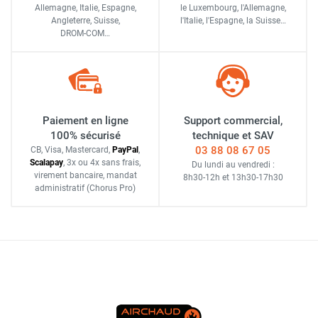
Allemagne, Italie, Espagne,
le Luxembourg,
l'Allemagne,
Angleterre, Suisse,
l'Italie,
l'Espagne,
la Suisse…
DROM-COM…
Paiement en ligne
Support commercial,
100% sécurisé
technique et SAV
03 88 08 67 05
CB, Visa, Mastercard,
Pay
Pal
,
Scalapay
,
3x ou 4x sans frais
,
Du lundi au vendredi :
virement bancaire
, mandat
8h30-12h
et
13h30-17h30
administratif
(Chorus Pro)