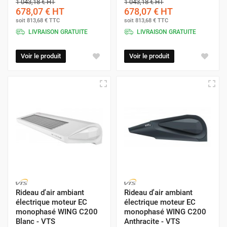
1 043,18 €
HT
1 043,18 €
HT
678,07 €
HT
678,07 €
HT
soit
813,68 €
TTC
soit
813,68 €
TTC
LIVRAISON GRATUITE
LIVRAISON GRATUITE
Voir le produit
Voir le produit
Rideau d'air ambiant
Rideau d'air ambiant
électrique moteur EC
électrique moteur EC
monophasé WING C200
monophasé WING C200
Blanc - VTS
Anthracite - VTS