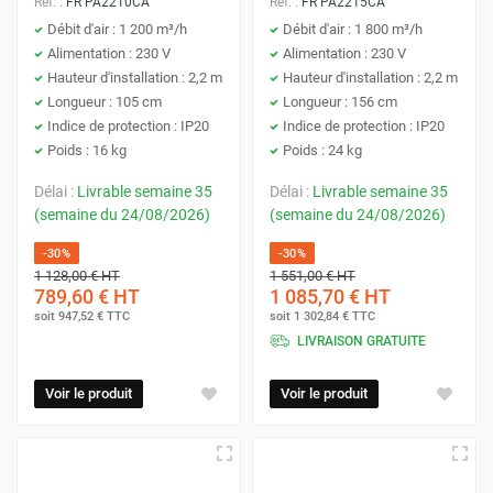
Réf. :
FR PA2210CA
Réf. :
FR PA2215CA
Débit d'air : 1 200 m³/h
Débit d'air : 1 800 m³/h
Alimentation : 230 V
Alimentation : 230 V
Hauteur d'installation : 2,2 m
Hauteur d'installation : 2,2 m
Longueur : 105 cm
Longueur : 156 cm
Indice de protection : IP20
Indice de protection : IP20
Poids : 16 kg
Poids : 24 kg
Délai :
Livrable semaine 35
Délai :
Livrable semaine 35
(semaine du 24/08/2026)
(semaine du 24/08/2026)
-30%
-30%
1 128,00 €
HT
1 551,00 €
HT
789,60 €
HT
1 085,70 €
HT
soit
947,52 €
TTC
soit
1 302,84 €
TTC
LIVRAISON GRATUITE
Voir le produit
Voir le produit