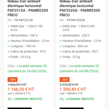
Rideau d'air ambiant
Rideau d'air ambiant
électrique horizontal
électrique horizontal
PAF2515A - PAMIR2500
PAF2520A - PAMIR2500
FRICO
FRICO
Réf. :
FR PAF2515A
Réf. :
FR PAF2520A
Débit d'air : 1 250/2 100
Débit d'air : 1 800/2 600
m³/h
m³/h
Alimentation : 230 V
Alimentation : 230 V
Hauteur d'installation : 2,5 m
Hauteur d'installation : 2,5 m
Longueur : 156 cm
Longueur : 205 cm
Indice de protection : IP21
Indice de protection : IP21
Poids : 23,5 kg
Poids : 32 kg
Délai :
Livrable semaine 35
Délai :
Livrable semaine 35
(semaine du 24/08/2026)
(semaine du 24/08/2026)
-30%
-30%
1 666,00 €
HT
2 272,00 €
HT
1 166,20 €
HT
1 590,40 €
HT
soit
1 399,44 €
TTC
soit
1 908,48 €
TTC
LIVRAISON GRATUITE
LIVRAISON GRATUITE