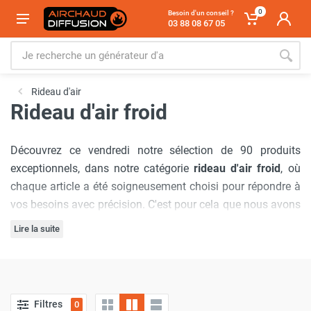
0
Besoin d'un conseil ?
03 88 08 67 05
Rideau d'air
Rideau d'air froid
Découvrez ce vendredi notre sélection de 90 produits
exceptionnels, dans notre catégorie
rideau d'air froid
, où
chaque article a été soigneusement choisi pour répondre à
vos besoins avec précision. C'est pour cela que nous avons
sélectionné les marques :
Frico
,
VTS
,
Airius
.
Lire la suite
Notre engagement à offrir
les meilleurs prix du marché
est
inébranlable, garantissant que vous bénéficierez d'offres
inégalées à chaque visite. De plus, nous comprenons
Filtres
0