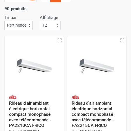
l'importance
d'un service de livraison rapide
! C'est
pourquoi nous nous assurons que votre commande arrive
90 produits
à votre porte avec
la plus grande efficacité
.
Tri par
Affichage
Faites vos achats sur Airchaud Diffusion pour une
expérience où l'excellence et la vitesse de livraison s'allient
à l'avantage de prix compétitifs.
Rideau d'air ambiant
Rideau d'air ambiant
électrique horizontal
électrique horizontal
compact monophasé
compact monophasé
avec télécommande -
avec télécommande -
PA2210CA FRICO
PA2215CA FRICO