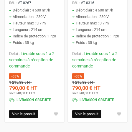
Réf. :
VT 0267
Réf. :
VT 0316
Débit d'air : 4 600 m³/h
Débit d'air : 4 600 m³/h
Alimentation : 230 V
Alimentation : 230 V
Hauteur max : 3,7 m
Hauteur max : 3,7 m
Longueur : 214 cm
Longueur : 214 cm
Indice de protection : IP20
Indice de protection : IP20
Poids : 35 kg
Poids : 35 kg
Délai :
Livrable sous 1 à 2
Délai :
Livrable sous 1 à 2
semaines à réception de
semaines à réception de
commande
commande
-35%
-35%
1 215,38 €
HT
1 215,38 €
HT
790,00 €
HT
790,00 €
HT
soit
948,00 €
TTC
soit
948,00 €
TTC
LIVRAISON GRATUITE
LIVRAISON GRATUITE
Voir le produit
Voir le produit